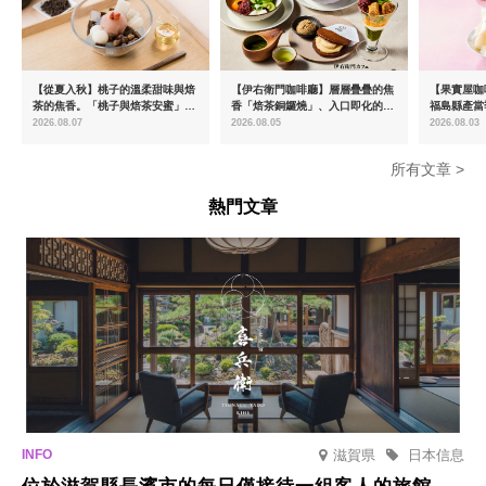
【從夏入秋】桃子的溫柔甜味與焙
【伊右衛門咖啡廳】層層疊疊的焦
【果實屋咖
茶的焦香。「桃子與焙茶安蜜」將
香「焙茶銅鑼燒」、入口即化的
福島縣產當
於8月中旬起限時販售
「宇治抹茶提拉米蘇」全新登場
2026.08.07
2026.08.05
2026.08.03
所有文章 >
熱門文章
滋賀県
日本信息