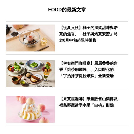
FOOD的最新文章
【從夏入秋】桃子的溫柔甜味與焙
茶的焦香。「桃子與焙茶安蜜」將
於8月中旬起限時販售
--
【伊右衛門咖啡廳】層層疊疊的焦
香「焙茶銅鑼燒」、入口即化的
「宇治抹茶提拉米蘇」全新登場
--
【果實屋咖啡】限量販售山梨縣及
福島縣產當季水果「白桃」甜點
東京都