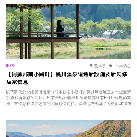
熊本県
日本信息
【阿蘇郡南小國町】黑川溫泉週邊新設施及新裝修
店家信息
以下將為您介紹黑川溫泉（熊本縣南小國町）及其周邊地區的一些最新
設施和新裝修的商店。所有景點距離黑川溫泉鎮都只有5到10分鐘的車
程，方便您在溫泉之旅的間隙順便前往。這些地方充滿了各種魅力，包
括由老字號旅館新開的店、掩映在蔥鬱鄉村中的咖啡館，以及使用當地
食材的餐廳。讓您體驗黑川溫泉的全新樂趣。