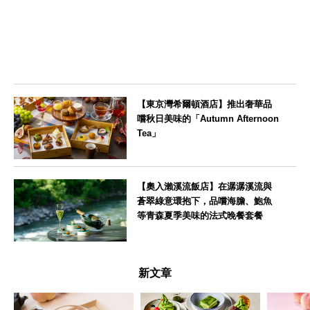
【東京灣希爾頓酒店】推出奢華品
嚐秋日美味的「Autumn Afternoon
Tea」
東京都
【奧入瀨溪流飯店】在潺潺溪流與
蒼翠綠意環抱下，品嚐海膽、鮑魚
等青森夏季美味的法式晚餐套餐
青森県
新文章