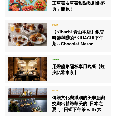
王草莓＆草莓甜點吃到飽盛
典」開跑！
【Kihachi 青山本店】銀杏
時節舉辦的“KIHACHI下午
茶～Chocolat Maron
Special～”
用燈籠形隔板享用晚餐【虹
夕諾雅東京】
傳統文化與纖細的美學意識
交織出精緻華美的“日本之
夏”, “日式下午茶 with 六地
藏窯”。