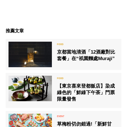
推薦文章
京都當地清酒「12酒廠對比
套餐」在“祇園麵處Muraji”
【東京喜來登都飯店】染成
綠色的「鮮綠下午茶」門票
限量發售
草梅粉切勿錯過!「新鮮甘