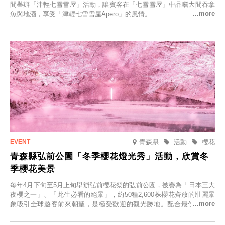
間舉辦「津輕七雪雪屋」活動，讓賓客在「七雪雪屋」中品嚐大間吞拿
魚與地酒，享受「津輕七雪雪屋Apero」的風情。
青森県
活動
櫻花
青森縣弘前公園「冬季櫻花燈光秀」活動，欣賞冬
季櫻花美景
每年4月下旬至5月上旬舉辦弘前櫻花祭的弘前公園，被譽為「日本三大
夜櫻之一」、「此生必看的絕景」，約50種2,600株櫻花齊放的壯麗景
象吸引全球遊客前來朝聖，是極受歡迎的觀光勝地。配合最佳觀雪時
節，將於2025年12月1日（週一）至2026年2月28日（週六）期間舉辦
「冬季櫻花燈光秀」。