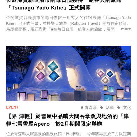
位於滋賀縣長濱市的每日僅接待一組客人的旅館
「Tsunagu Yado Kihe」正式開幕
位於滋賀縣長濱市的每日僅限一組客人的住宿設施「Tsunagu Yado
Kihe」已正式開幕，並於樂天旅遊（Rakuten Travel）開放住宿預訂。
為慶祝開幕，現正舉辦「#在每日僅限一組客人的旅館，展開一生一次
的回憶之旅」活動，提供一晚兩日的免費住宿。正因是每日僅限一組客
人的旅館，您才能在此與重要的人共度獨一無二的特別時光。
青森県
活動
文化
【界 津輕】於雪屋中品嚐大間吞拿魚與地酒的「津
輕七雪雪屋Apero」於2月期間限定舉辦
位於青森縣大鰐溫泉的溫泉旅館「界 津輕」，今年將再度於二月限定期