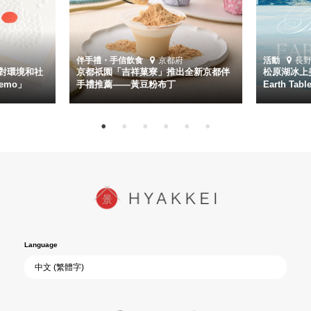
伴手禮・手信
飲食
京都府
活動
長
對環境和社
京都祇園「吉祥菓寮」推出全新京都伴
松原湖冰上美
emo」
手禮推薦——黃豆粉布丁
Earth Ta
Language