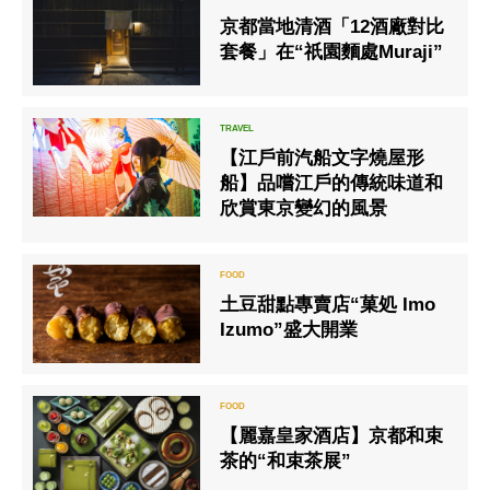
京都當地清酒「12酒廠對比
套餐」在“祇園麵處Muraji”
【江戶前汽船文字燒屋形
船】品嚐江戶的傳統味道和
欣賞東京變幻的風景
土豆甜點專賣店“菓処 Imo
Izumo”盛大開業
【麗嘉皇家酒店】京都和束
茶的“和束茶展”