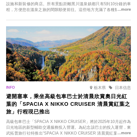
設施和新裝修的商店。所有景點距離黑川溫泉鎮都只有5到10分鐘的車
程，方便您在溫泉之旅的間隙順便前往。這些地方充滿了各種魅力，包
括由老字號旅館新開的店、掩映在蔥鬱鄉村中的咖啡館，以及使用當地
食材的餐廳。讓您體驗黑川溫泉的全新樂趣。
栃木県
日本信息
避開塞車，乘坐高級包車巴士於清晨欣賞奧日光紅
葉的「SPACIA X NIKKO CRUISER 清晨賞紅葉之
旅」行程現已推出
高級包車巴士「SPACIA X NIKKO CRUISER」將於2025年10月起作為
日光地區的新型輔助交通服務投入營運。為紀念該巴士的投入運營，東
武拓普旅行社特推出“SPACIA X NIKKO CRUISER 清晨賞紅葉之旅”，