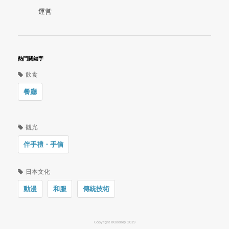
運営
熱門關鍵字
飲食
餐廳
觀光
伴手禮・手信
日本文化
動漫
和服
傳統技術
Copyright ©Oookey 2019