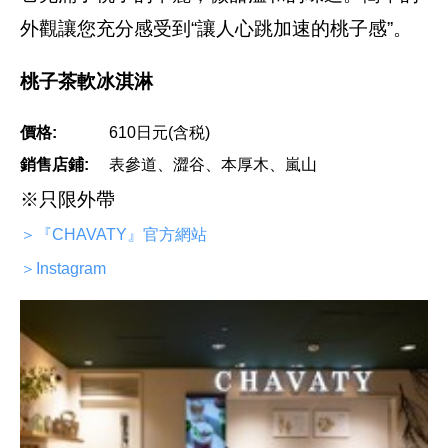
外觀讓您充分感受到“讓人心跳加速的桃子感”。
桃子茶軟冰淇淋
價格:
610日元(含税)
銷售店鋪:
表參道、澀谷、本厚木、嵐山
※只限外帶
＞『CHAVATY』官方網站
＞Instagram