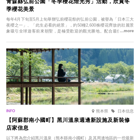
青森縣弘前公園「冬季櫻花燈光秀」活動，欣賞冬
季櫻花美景
每年4月下旬至5月上旬舉辦弘前櫻花祭的弘前公園，被譽為「日本三大
夜櫻之一」、「此生必看的絕景」，約50種2,600株櫻花齊放的壯麗景
象吸引全球遊客前來朝聖，是極受歡迎的觀光勝地。配合最佳觀雪時
節，將於2025年12月1日（週一）至2026年2月28日（週六）期間舉辦
「冬季櫻花燈光秀」。
熊本県
日本信息
【阿蘇郡南小國町】黑川溫泉週邊新設施及新裝修
店家信息
以下將為您介紹黑川溫泉（熊本縣南小國町）及其周邊地區的一些最新