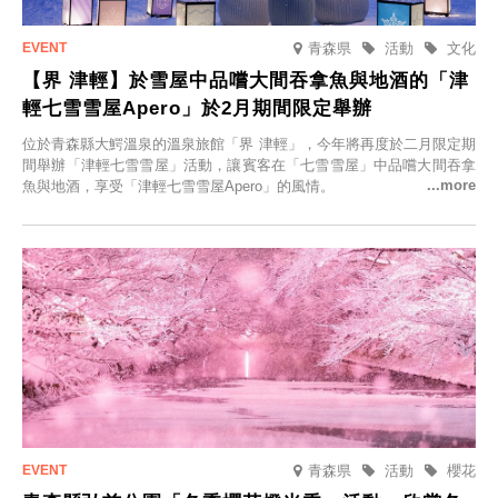
青森県
活動
文化
【界 津輕】於雪屋中品嚐大間吞拿魚與地酒的「津
輕七雪雪屋Apero」於2月期間限定舉辦
位於青森縣大鰐溫泉的溫泉旅館「界 津輕」，今年將再度於二月限定期
間舉辦「津輕七雪雪屋」活動，讓賓客在「七雪雪屋」中品嚐大間吞拿
魚與地酒，享受「津輕七雪雪屋Apero」的風情。
青森県
活動
櫻花