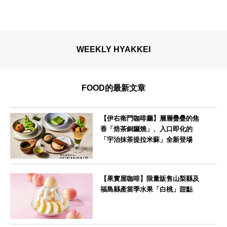
WEEKLY HYAKKEI
FOOD的最新文章
【伊右衛門咖啡廳】層層疊疊的焦
香「焙茶銅鑼燒」、入口即化的
「宇治抹茶提拉米蘇」全新登場
--
【果實屋咖啡】限量販售山梨縣及
福島縣產當季水果「白桃」甜點