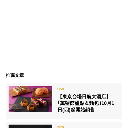
推薦文章
【東京台場日航大酒店】
｢萬聖節甜點＆麵包｣10月1
日(四)起開始銷售