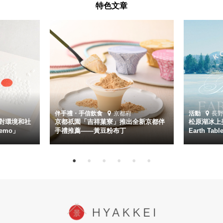
特色文章
伴手禮・手信
飲食
京都府
活動
長
對環境和社
京都祇園「吉祥菓寮」推出全新京都伴
松原湖冰上美
emo」
手禮推薦——黃豆粉布丁
Earth Ta