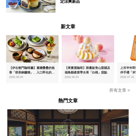
定涼爽新品
静岡県
新文章
【伊右衛門咖啡廳】層層疊疊的焦
【果實屋咖啡】限量販售山梨縣及
上市半年即突
香「焙茶銅鑼燒」、入口即化的
福島縣產當季水果「白桃」甜點
伴手禮「米
「宇治抹茶提拉米蘇」全新登場
起推出首款
2026.08.05
2026.08.03
2026.07.31
密瓜味」
所有文章 >
熱門文章