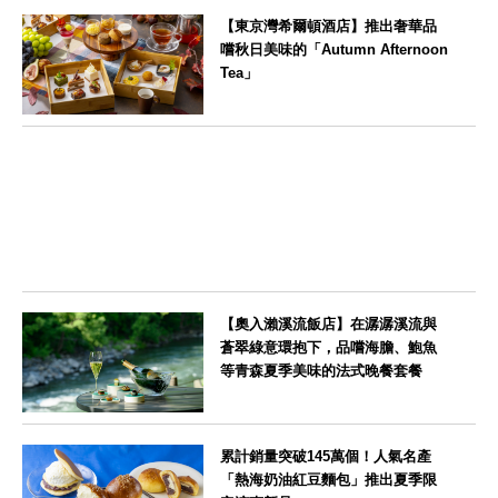
東京都
【東京灣希爾頓酒店】推出奢華品
嚐秋日美味的「Autumn Afternoon
Tea」
東京都
【奧入瀨溪流飯店】在潺潺溪流與
蒼翠綠意環抱下，品嚐海膽、鮑魚
等青森夏季美味的法式晚餐套餐
青森県
累計銷量突破145萬個！人氣名產
「熱海奶油紅豆麵包」推出夏季限