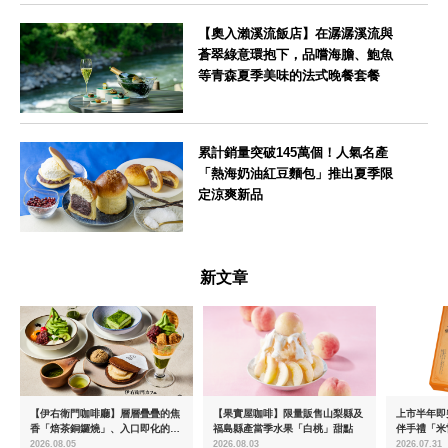
【奧入瀨溪流飯店】在潺潺溪流與
蒼翠綠意環抱下，品嚐海膽、鮑魚
等青森夏季美味的法式晚餐套餐
青森県
累計銷量突破145萬個！人氣名產
「熱海奶油紅豆麵包」推出夏季限
定涼爽新品
静岡県
新文章
【伊右衛門咖啡廳】層層疊疊的焦
【果實屋咖啡】限量販售山梨縣及
上市半年即突
香「焙茶銅鑼燒」、入口即化的
福島縣產當季水果「白桃」甜點
伴手禮「米
「宇治抹茶提拉米蘇」全新登場
起推出首款
2026.08.05
2026.08.03
2026.07.31