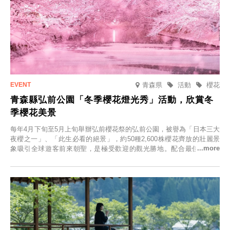
青森県
活動
櫻花
青森縣弘前公園「冬季櫻花燈光秀」活動，欣賞冬
季櫻花美景
每年4月下旬至5月上旬舉辦弘前櫻花祭的弘前公園，被譽為「日本三大
夜櫻之一」、「此生必看的絕景」，約50種2,600株櫻花齊放的壯麗景
象吸引全球遊客前來朝聖，是極受歡迎的觀光勝地。配合最佳觀雪時
節，將於2025年12月1日（週一）至2026年2月28日（週六）期間舉辦
「冬季櫻花燈光秀」。