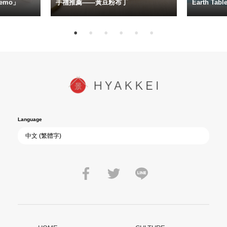
emo」
手禮推薦——黃豆粉布丁
Earth Ta
Language