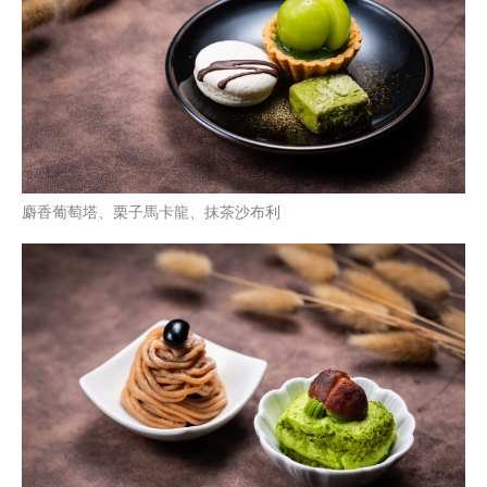
麝香葡萄塔、栗子馬卡龍、抹茶沙布利