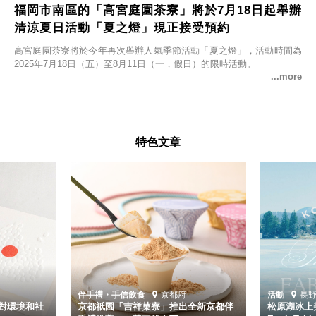
福岡市南區的「高宮庭園茶寮」將於7月18日起舉辦
清涼夏日活動「夏之燈」現正接受預約
高宮庭園茶寮將於今年再次舉辦人氣季節活動「夏之燈」，活動時間為
2025年7月18日（五）至8月11日（一，假日）的限時活動。
特色文章
伴手禮・手信
飲食
京都府
活動
長
對環境和社
京都祇園「吉祥菓寮」推出全新京都伴
松原湖冰上美