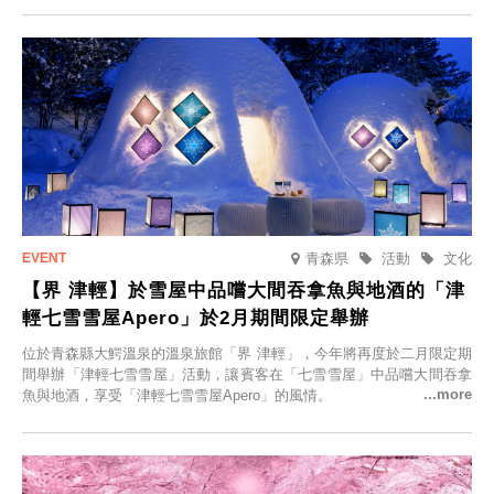
人的旅館，您才能在此與重要的人共度獨一無二的特別時光。
青森県
活動
文化
【界 津輕】於雪屋中品嚐大間吞拿魚與地酒的「津
輕七雪雪屋Apero」於2月期間限定舉辦
位於青森縣大鰐溫泉的溫泉旅館「界 津輕」，今年將再度於二月限定期
間舉辦「津輕七雪雪屋」活動，讓賓客在「七雪雪屋」中品嚐大間吞拿
魚與地酒，享受「津輕七雪雪屋Apero」的風情。