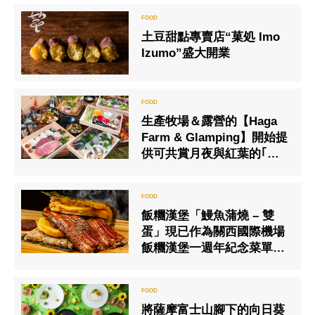
土豆甜點專賣店“菓処 Imo
Izumo”盛大開業
生產牧場＆露營的【Haga
Farm & Glamping】開始提
供可共賞月夜與紅葉的｢秋
之美食BBQ饗宴｣
飯糰漢堡「鰻魚蒲燒 – 雙
蛋」現已作為關西國際機場
飯糰漢堡一週年紀念菜單推
出
將薩摩富士山腳下的向日葵