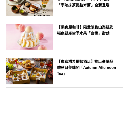
「宇治抹茶提拉米蘇」全新登場
--
【果實屋咖啡】限量販售山梨縣及
福島縣產當季水果「白桃」甜點
東京都
【東京灣希爾頓酒店】推出奢華品
嚐秋日美味的「Autumn Afternoon
Tea」
東京都