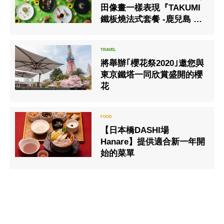
田像畫一樣表現『TAKUMI
鐵板燒法式套餐 -鹿兒島 x
愛知-』
將舉辦｢櫻花祭2020｣邀您與
東京鐵塔一同欣賞盛開的櫻
花
【日本橋DASHI場
Hanare】提供適合新一年開
始的菜單