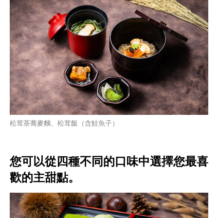
松茸茶蕎麥麵、松茸飯（含鮭魚子）
您可以從四種不同的口味中選擇您最喜
歡的主甜點。