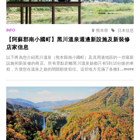
熊本県
日本信息
【阿蘇郡南小國町】黑川溫泉週邊新設施及新裝修
店家信息
以下將為您介紹黑川溫泉（熊本縣南小國町）及其周邊地區的一些最新
設施和新裝修的商店。所有景點距離黑川溫泉鎮都只有5到10分鐘的車
程，方便您在溫泉之旅的間隙順便前往。這些地方充滿了各種魅力，包
括由老字號旅館新開的店、掩映在蔥鬱鄉村中的咖啡館，以及使用當地
食材的餐廳。讓您體驗黑川溫泉的全新樂趣。