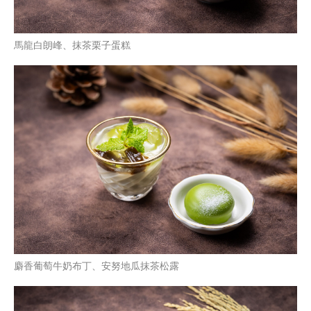
馬龍白朗峰、抹茶栗子蛋糕
麝香葡萄牛奶布丁、安努地瓜抹茶松露