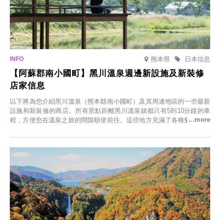
熊本県
日本信息
【阿蘇郡南小國町】黑川溫泉週邊新設施及新裝修
店家信息
以下將為您介紹黑川溫泉（熊本縣南小國町）及其周邊地區的一些最新
設施和新裝修的商店。所有景點距離黑川溫泉鎮都只有5到10分鐘的車
程，方便您在溫泉之旅的間隙順便前往。這些地方充滿了各種魅力，包
括由老字號旅館新開的店、掩映在蔥鬱鄉村中的咖啡館，以及使用當地
食材的餐廳。讓您體驗黑川溫泉的全新樂趣。