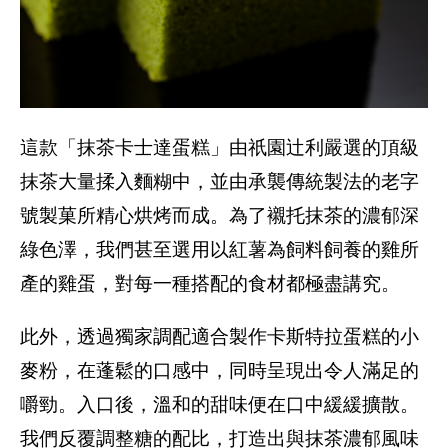
這款「抹茶卡士達蛋糕」由祇園辻利嚴選的頂級
抹茶大量揉入麵糊中，並由承襲傳統製法的老字
號製菓所精心烘烤而成。為了襯托抹茶的濃郁深
綠色澤，我們甚至選用以紅薯為飼料飼養的雞所
產的雞蛋，對每一種搭配的食材都極盡講究。
此外，透過獨家調配適合製作卡斯特拉蛋糕的小
麥粉，在蓬鬆的口感中，同時呈現出令人滿足的
嚼勁。入口後，溫和的甜味便在口中緩緩擴散。
我們反覆調整糖的配比，打造出與抹茶濃郁風味