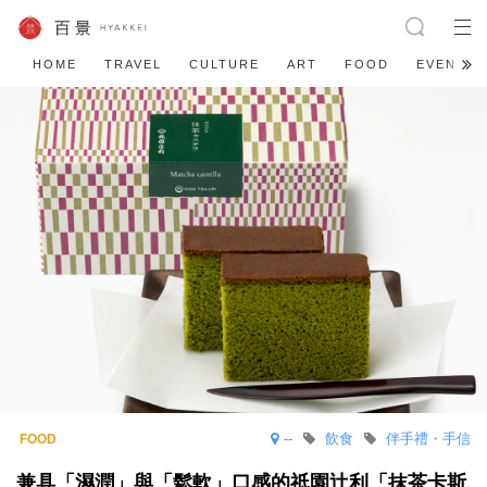
HOME
TRAVEL
CULTURE
ART
FOOD
EVENT
--
飲食
伴手禮・手信
兼具「濕潤」與「鬆軟」口感的祇園辻利「抹茶卡斯