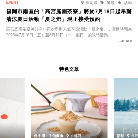
福岡県
餐廳
活動
福岡市南區的「高宮庭園茶寮」將於7月18日起舉辦
清涼夏日活動「夏之燈」現正接受預約
高宮庭園茶寮將於今年再次舉辦人氣季節活動「夏之燈」，活動時間為
2025年7月18日（五）至8月11日（一，假日）的限時活動。
特色文章
伴手禮・手信
飲食
京都府
活動
長