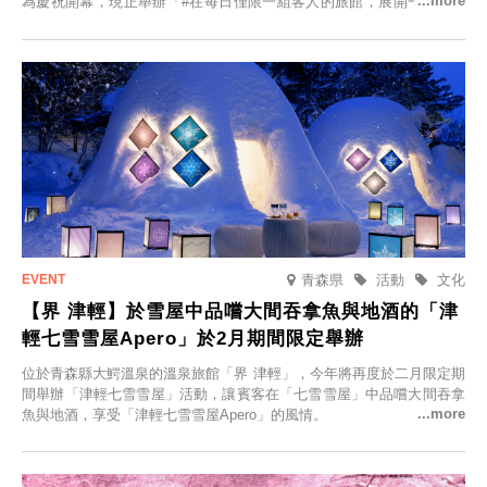
為慶祝開幕，現正舉辦「#在每日僅限一組客人的旅館，展開一生一次
的回憶之旅」活動，提供一晚兩日的免費住宿。正因是每日僅限一組客
人的旅館，您才能在此與重要的人共度獨一無二的特別時光。
青森県
活動
文化
【界 津輕】於雪屋中品嚐大間吞拿魚與地酒的「津
輕七雪雪屋Apero」於2月期間限定舉辦
位於青森縣大鰐溫泉的溫泉旅館「界 津輕」，今年將再度於二月限定期
間舉辦「津輕七雪雪屋」活動，讓賓客在「七雪雪屋」中品嚐大間吞拿
魚與地酒，享受「津輕七雪雪屋Apero」的風情。