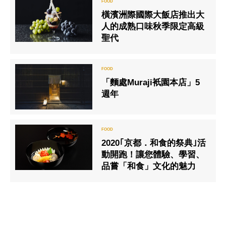
外帶服務
橫濱洲際國際大飯店推出大
人的成熟口味秋季限定高級
聖代
「麵處Muraji衹園本店」5
週年
2020｢京都．和食的祭典｣活
動開跑！讓您體驗、學習、
品嘗「和食」文化的魅力