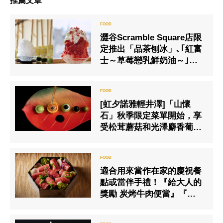
推薦文章
澀谷Scramble Square店限
定推出「品茶刨冰」､｢紅富
士～草莓戀乳鮮奶油～｣的
銷售､特此告知
[虹夕諾雅輕井澤]「山懷
石」秋季限定菜單開始，享
受松茸蘑菇和光澤麝香葡萄
等秋季風味
適合用來當作在家的慶祝餐
點或當伴手禮！『給大人的
獎勵 炭烤牛肉便當』『自家
de Restaurant～在家享受
世界三大美食～』開始提供