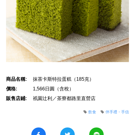
商品名稱:
抹茶卡斯特拉蛋糕（185克）
價格:
1,566日圓（含稅）
販售店鋪:
祇園辻利／茶寮都路里直營店
飲食
伴手禮・手信