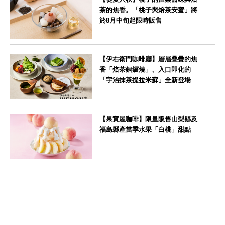
茶的焦香。「桃子與焙茶安蜜」將
於8月中旬起限時販售
--
【伊右衛門咖啡廳】層層疊疊的焦
香「焙茶銅鑼燒」、入口即化的
「宇治抹茶提拉米蘇」全新登場
--
【果實屋咖啡】限量販售山梨縣及
福島縣產當季水果「白桃」甜點
東京都