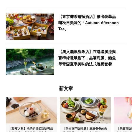
【東京灣希爾頓酒店】推出奢華品
嚐秋日美味的「Autumn Afternoon
Tea」
東京都
【奧入瀨溪流飯店】在潺潺溪流與
蒼翠綠意環抱下，品嚐海膽、鮑魚
等青森夏季美味的法式晚餐套餐
青森県
新文章
【從夏入秋】桃子的溫柔甜味與焙
【伊右衛門咖啡廳】層層疊疊的焦
【果實屋咖