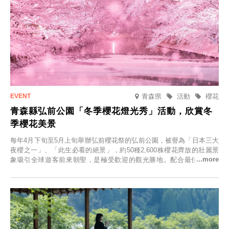
青森県
活動
櫻花
青森縣弘前公園「冬季櫻花燈光秀」活動，欣賞冬
季櫻花美景
每年4月下旬至5月上旬舉辦弘前櫻花祭的弘前公園，被譽為「日本三大
夜櫻之一」、「此生必看的絕景」，約50種2,600株櫻花齊放的壯麗景
象吸引全球遊客前來朝聖，是極受歡迎的觀光勝地。配合最佳觀雪時
節，將於2025年12月1日（週一）至2026年2月28日（週六）期間舉辦
「冬季櫻花燈光秀」。