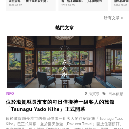
茶的焦香。「桃子與焙茶安蜜」將
香「焙茶銅鑼燒」、入口即化的
福島縣產當
於8月中旬起限時販售
「宇治抹茶提拉米蘇」全新登場
2026.08.07
2026.08.05
2026.08.03
所有文章 >
熱門文章
滋賀県
日本信息
位於滋賀縣長濱市的每日僅接待一組客人的旅館
「Tsunagu Yado Kihe」正式開幕
位於滋賀縣長濱市的每日僅限一組客人的住宿設施「Tsunagu Yado
Kihe」已正式開幕，並於樂天旅遊（Rakuten Travel）開放住宿預訂。