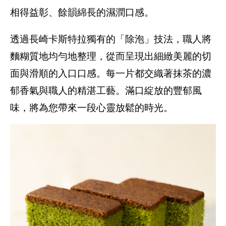
相得益彰、餘韻綿長的濕潤口感。
透過長崎卡斯特拉獨有的「除泡」技法，職人將
麵糊質地均勻地整理，從而呈現出細緻美麗的切
面與滑順的入口口感。每一片都交織著抹茶的濃
郁香氣與職人的精湛工藝。滿口綻放的豐郁風
味，將為您帶來一段心靈放鬆的時光。