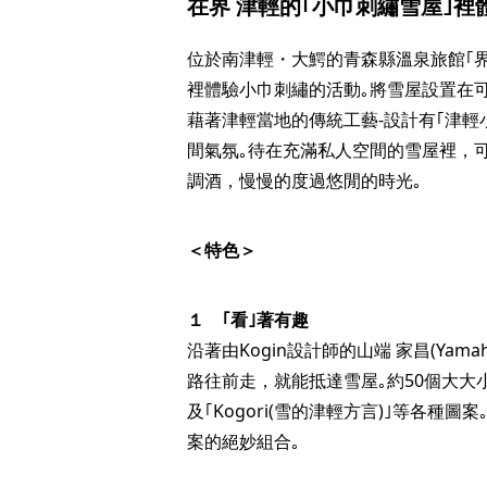
在界 津輕的｢小巾刺繡雪屋｣裡
位於南津輕・大鰐的青森縣溫泉旅館｢界
裡體驗小巾刺繡的活動｡將雪屋設置在
藉著津輕當地的傳統工藝-設計有｢津輕
間氣氛｡待在充滿私人空間的雪屋裡，
調酒，慢慢的度過悠閒的時光｡
＜特色＞
１ ｢看｣著有趣
沿著由Kogin設計師的山端 家昌(Yama
路往前走，就能抵達雪屋｡約50個大大小小
及｢Kogori(雪的津輕方言)｣等各
案的絕妙組合｡