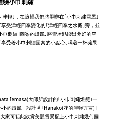
體驗小巾刺繡
 津輕｣，在這裡我們將舉辦在｢小巾刺繡雪屋｣
可享受津輕四季變化的｢津輕四季之水庭｣旁，並
小巾刺繡｣圖案的燈籠､將雪屋點綴出夢幻的空
可享受著小巾刺繡圖案的小點心､喝著一杯蘋果
hata Iemasa)大師所設計的｢小巾刺繡燈籠｣一
的燈籠，設計著｢Hanako(花的津輕方言)｣
種圖案｡大家可藉此欣賞美麗雪景配上小巾刺繡幾何圖