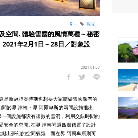
--
觀光
及空間､體驗雪國的風情萬種～秘密
021年2月1日～28日／對象設
2021.01.07
就算是新冠肺炎時期也想要大家體驗雪國獨有的
日期間於界 津輕・界 阿爾卑斯的兩間設施推出
是哪一個設施都設有複數的雪洞，利用交錯時間的
受安全的空間｡在界 津輕裡還四處佈置了設計
點綴出夢幻的空間氣氛，而在界 阿爾卑斯則可