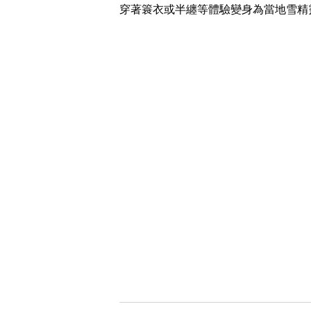
穿著簑衣或半纏等體驗變身為當地雪精