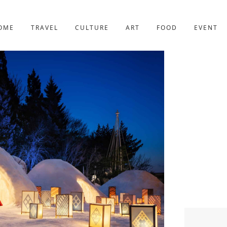
京都
227件
OME
TRAVEL
CULTURE
ART
FOOD
EVENT