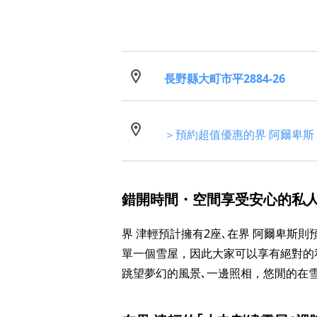
長野縣大町市平2884-26
＞預約超值優惠的界 阿爾卑斯
錯開時間・空間享受安心的私
界 津輕預計擁有2座､在界 阿爾卑斯
單一個雪屋，因此大家可以享有絕對的
跳望夢幻的風景､一邊照相，悠閒的在