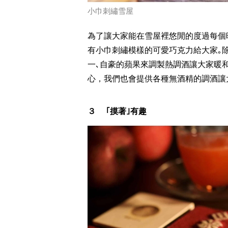
小巾刺繡雪屋
為了讓大家能在雪屋裡悠閒的度過每個
有小巾刺繡模樣的可愛巧克力給大家｡
一､自豪的蘋果來調製熱調酒讓大家暖
心，我們也會提供各種無酒精的調酒讓
３ ｢摸著｣有趣