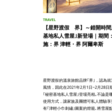
【星野渡假 界】～錯開時間
基地私人雪屋｣新登場｜期間：2
施：界 津輕・界 阿爾卑斯
星野渡假的溫泉旅館品牌｢界｣，認為
風情，因此在2021年2月1日~2月28
｢秘密基地私人雪屋｣登場亮相｡不論
使用方式，讓家族及團體可私人體驗享
有｢津輕小巾刺繡｣圖案的燈籠､將雪屋