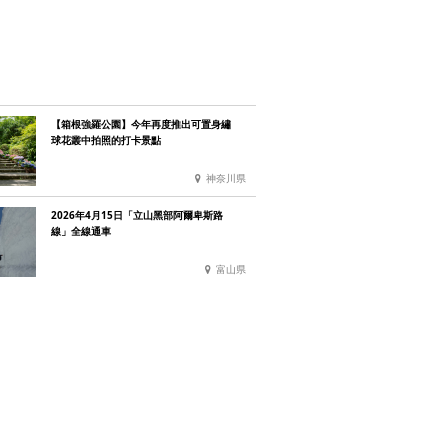
【箱根強羅公園】今年再度推出可置身繡
球花叢中拍照的打卡景點
神奈川県
2026年4月15日「立山黑部阿爾卑斯路
線」全線通車
富山県