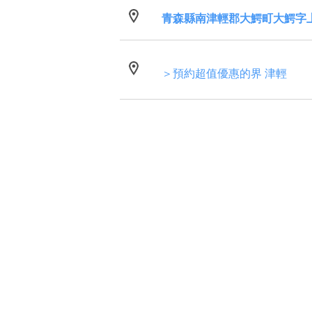
青森縣南津輕郡大鰐町大鰐字上
＞預約超值優惠的界 津輕