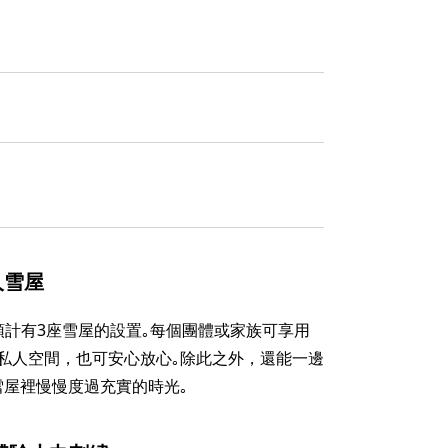
人雪屋
則預計有3座雪屋的設置｡每個團體或家族可享用
私人空間，也可安心放心｡除此之外，還能一邊
雪屋裡慢慢度過充實的時光｡