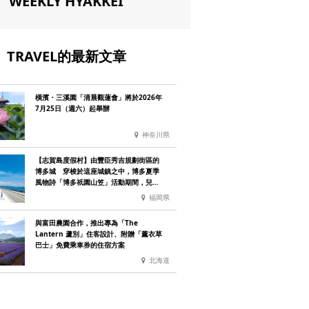
WEEKLY HYAKKEI
TRAVEL的最新文章
橫濱・三溪園「清晨觀蓮會」將於2026年
7月25日（週六）起舉辦
神奈川県
【志賀島度假村】由豐臣秀吉規劃街區的
博多城 穿梭於這座城鎮之中，博多夏季
風物詩「博多祇園山笠」活動期間，兒童
住宿費全免
福岡県
與富田農園合作，推出專為「The
Lantern 蘆別」住客設計、附贈「薰衣草
巴士」免費乘車券的住宿方案
北海道