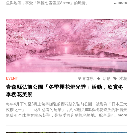
魚與地酒，享受「津輕七雪雪屋Apero」的風情。
青森県
活動
櫻花
青森縣弘前公園「冬季櫻花燈光秀」活動，欣賞冬
季櫻花美景
每年4月下旬至5月上旬舉辦弘前櫻花祭的弘前公園，被譽為「日本三大
夜櫻之一」、「此生必看的絕景」，約50種2,600株櫻花齊放的壯麗景
象吸引全球遊客前來朝聖，是極受歡迎的觀光勝地。配合最佳觀雪時
節，將於2025年12月1日（週一）至2026年2月28日（週六）期間舉辦
「冬季櫻花燈光秀」。