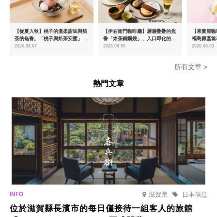
【從夏入秋】桃子的溫柔甜味與焙
【伊右衛門咖啡廳】層層疊疊的焦
【果實屋咖
茶的焦香。「桃子與焙茶安蜜」將
香「焙茶銅鑼燒」、入口即化的
福島縣產當
於8月中旬起限時販售
「宇治抹茶提拉米蘇」全新登場
2026.08.07
2026.08.05
2026.08.03
所有文章 >
熱門文章
滋賀県
日本信息
位於滋賀縣長濱市的每日僅接待一組客人的旅館