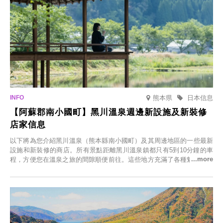
熊本県
日本信息
【阿蘇郡南小國町】黑川溫泉週邊新設施及新裝修
店家信息
以下將為您介紹黑川溫泉（熊本縣南小國町）及其周邊地區的一些最新
設施和新裝修的商店。所有景點距離黑川溫泉鎮都只有5到10分鐘的車
程，方便您在溫泉之旅的間隙順便前往。這些地方充滿了各種魅力，包
括由老字號旅館新開的店、掩映在蔥鬱鄉村中的咖啡館，以及使用當地
食材的餐廳。讓您體驗黑川溫泉的全新樂趣。