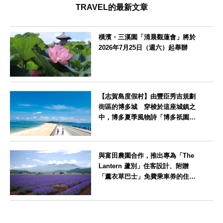
TRAVEL的最新文章
橫濱・三溪園「清晨觀蓮會」將於
2026年7月25日（週六）起舉辦
神奈川県
【志賀島度假村】由豐臣秀吉規劃
街區的博多城 穿梭於這座城鎮之
中，博多夏季風物詩「博多祇園山
笠」活動期間，兒童住宿費全免
福岡県
與富田農園合作，推出專為「The
Lantern 蘆別」住客設計、附贈
「薰衣草巴士」免費乘車券的住宿
方案
北海道