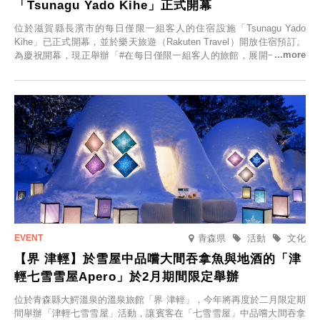
「Tsunagu Yado Kihe」正式開幕
位於滋賀縣長濱市的每日僅限一組客人的住宿設施「Tsunagu Yado
Kihe」已正式開幕，並於樂天旅遊（Rakuten Travel）開放住宿預訂。
為慶祝開幕，現正舉辦「#在每日僅限一組客人的旅館，展開一生一次
的回憶之旅」活動，提供一晚兩日的免費住宿。正因是每日僅限一組客
人的旅館，您才能在此與重要的人共度獨一無二的特別時光。
青森県
活動
文化
【界 津輕】於雪屋中品嚐大間吞拿魚與地酒的「津
輕七雪雪屋Apero」於2月期間限定舉辦
位於青森縣大鰐溫泉的溫泉旅館「界 津輕」，今年將再度於二月限定期
間舉辦「津輕七雪雪屋」活動，讓賓客在「七雪雪屋」中品嚐大間吞拿