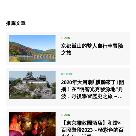
推薦文章
京都嵐山的雙人自行車冒險
之旅
2020年大河劇｢麒麟來了｣開
播！在“明智光秀發源地”丹
波．丹後學習歷史之旅～大
河劇展覽館／光秀博物館正
式開幕～
【東京雅敘園酒店】和燈×
百段階段2023～極彩色的百