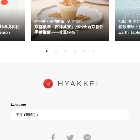
伴手禮・手信
飲食
京都府
活動
長
對環境和社
京都祇園「吉祥菓寮」推出全新京都伴
松原湖冰上美
emo」
手禮推薦——黃豆粉布丁
Earth Ta
Language