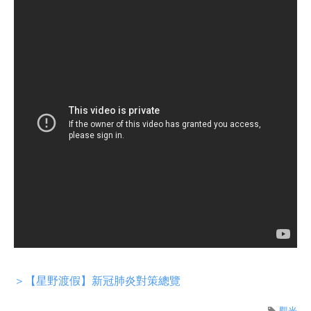
＞【星野渡假】新冠肺炎對策總覽
觀光