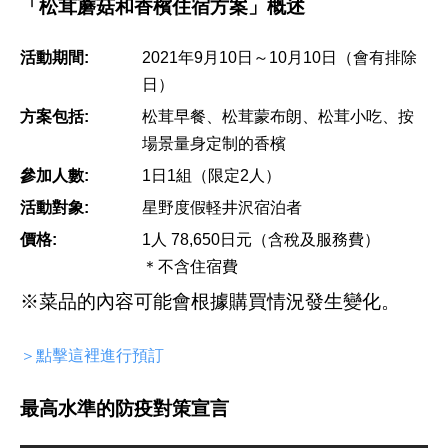
「松茸蘑菇和香檳住宿方案」概述
活動期間:
2021年9月10日～10月10日（會有排除
日）
方案包括:
松茸早餐、松茸蒙布朗、松茸小吃、按
場景量身定制的香檳
參加人數:
1日1組（限定2人）
活動對象:
星野度假軽井沢宿泊者
價格:
1人 78,650日元（含稅及服務費）
＊不含住宿費
※菜品的內容可能會根據購買情況發生變化。
＞點擊這裡進行預訂
最高水準的防疫對策宣言