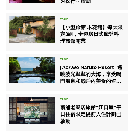
鬼夜行～活動
【小型旅館 木花館】每天限
定3組，全包房日式摩登料
理旅館開業
[AoAwo Naruto Resort] 遠
眺波光粼粼的大海，享受鳴
門溫泉和瀨戶內美食的短途
旅行
霞浦老民居旅館“江口屋”平
日住宿限定提前入住計劃已
啟動