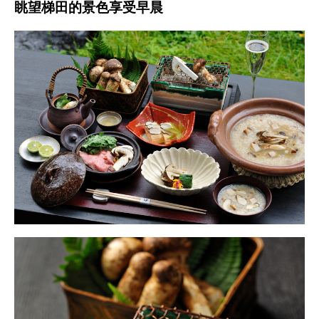
眺望梯田的景色享受早晨