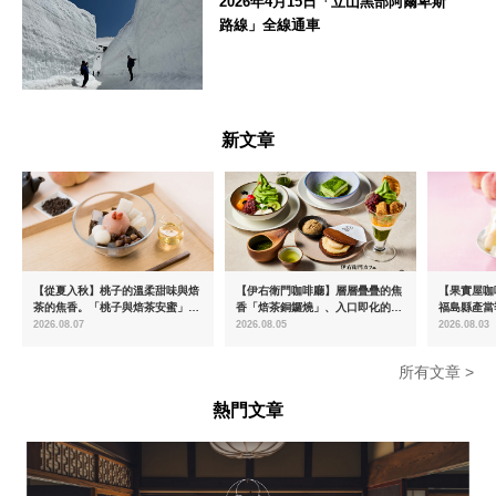
2026年4月15日「立山黑部阿爾卑斯
路線」全線通車
富山県
新文章
【從夏入秋】桃子的溫柔甜味與焙
【伊右衛門咖啡廳】層層疊疊的焦
【果實屋咖
茶的焦香。「桃子與焙茶安蜜」將
香「焙茶銅鑼燒」、入口即化的
福島縣產當
於8月中旬起限時販售
「宇治抹茶提拉米蘇」全新登場
2026.08.07
2026.08.05
2026.08.03
所有文章 >
熱門文章