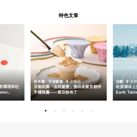
特色文章
伴手禮・手信
飲食
京都府
活動
長
對環境和社
京都祇園「吉祥菓寮」推出全新京都伴
松原湖冰上美
emo」
手禮推薦——黃豆粉布丁
Earth Ta