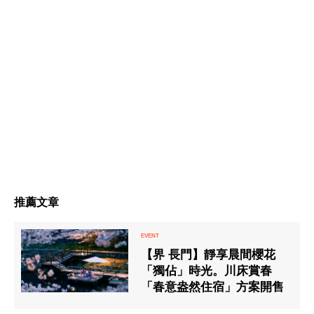
推薦文章
【界 長門】靜享晨間櫻花
「獨佔」時光。川床賞春
「春意盎然住宿」方案開售