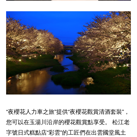
“夜櫻花人力車之旅”提供“夜櫻花觀賞清酒套裝”，
您可以在玉湯川沿岸的櫻花觀賞點享受。 松江老
字號日式糕點店“彩雲”的工匠們在出雲國堂風土