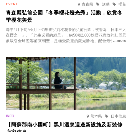
青森県
活動
櫻花
青森縣弘前公園「冬季櫻花燈光秀」活動，欣賞冬
季櫻花美景
每年4月下旬至5月上旬舉辦弘前櫻花祭的弘前公園，被譽為「日本三大
夜櫻之一」、「此生必看的絕景」，約50種2,600株櫻花齊放的壯麗景
象吸引全球遊客前來朝聖，是極受歡迎的觀光勝地。配合最佳觀雪時
節，將於2025年12月1日（週一）至2026年2月28日（週六）期間舉辦
「冬季櫻花燈光秀」。
熊本県
日本信息
【阿蘇郡南小國町】黑川溫泉週邊新設施及新裝修