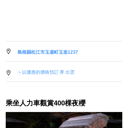
島根縣松江市玉湯町玉造1237
＞以優惠的價格預訂 界 出雲
乘坐人力車觀賞400棵夜櫻