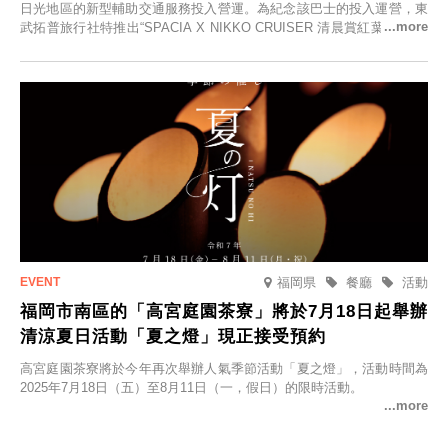
日光地區的新型輔助交通服務投入營運。為紀念該巴士的投入運營，東
武拓普旅行社特推出“SPACIA X NIKKO CRUISER 清晨賞紅葉之旅”，
並於2025年9月12日起發售。
福岡県
餐廳
活動
福岡市南區的「高宮庭園茶寮」將於7月18日起舉辦
清涼夏日活動「夏之燈」現正接受預約
高宮庭園茶寮將於今年再次舉辦人氣季節活動「夏之燈」，活動時間為
2025年7月18日（五）至8月11日（一，假日）的限時活動。