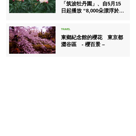
「筑波牡丹園」、自5月15
日起播放 “8,000朵漂浮於水
面的芍藥花”影片共享！
東鄉紀念館的櫻花 東京都
澀谷區 - 櫻百景 –