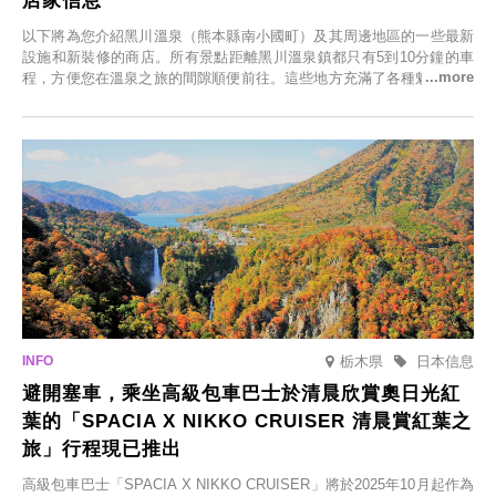
店家信息
以下將為您介紹黑川溫泉（熊本縣南小國町）及其周邊地區的一些最新
設施和新裝修的商店。所有景點距離黑川溫泉鎮都只有5到10分鐘的車
程，方便您在溫泉之旅的間隙順便前往。這些地方充滿了各種魅力，包
括由老字號旅館新開的店、掩映在蔥鬱鄉村中的咖啡館，以及使用當地
食材的餐廳。讓您體驗黑川溫泉的全新樂趣。
栃木県
日本信息
避開塞車，乘坐高級包車巴士於清晨欣賞奧日光紅
葉的「SPACIA X NIKKO CRUISER 清晨賞紅葉之
旅」行程現已推出
高級包車巴士「SPACIA X NIKKO CRUISER」將於2025年10月起作為