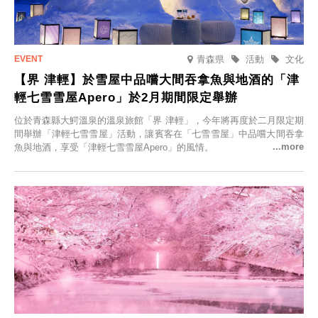
青森県
活動
文化
【界 津輕】於雪屋中品嚐大間吞拿魚與地酒的「津
輕七雪雪屋Apero」於2月期間限定舉辦
位於青森縣大鰐溫泉的溫泉旅館「界 津輕」，今年將再度於二月限定期
間舉辦「津輕七雪雪屋」活動，讓賓客在「七雪雪屋」中品嚐大間吞拿
魚與地酒，享受「津輕七雪雪屋Apero」的風情。