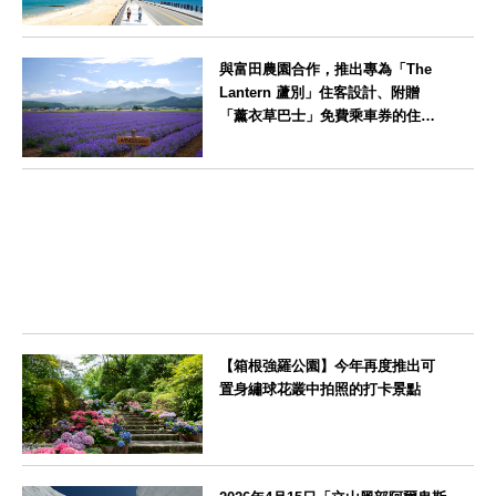
笠」活動期間，兒童住宿費全免
福岡県
與富田農園合作，推出專為「The
Lantern 蘆別」住客設計、附贈
「薰衣草巴士」免費乘車券的住宿
方案
北海道
【箱根強羅公園】今年再度推出可
置身繡球花叢中拍照的打卡景點
神奈川県