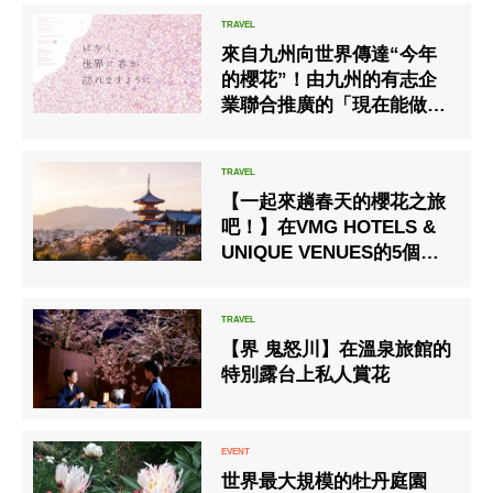
來自九州向世界傳達“今年
的櫻花”！由九州的有志企
業聯合推廣的「現在能做的
事計畫」正式展開！
【一起來趟春天的櫻花之旅
吧！】在VMG HOTELS &
UNIQUE VENUES的5個區
域12個會場推出賞花景點大
公開＆賞花組合方案全新登
場！！
【界 鬼怒川】在溫泉旅館的
特別露台上私人賞花
世界最大規模的牡丹庭園