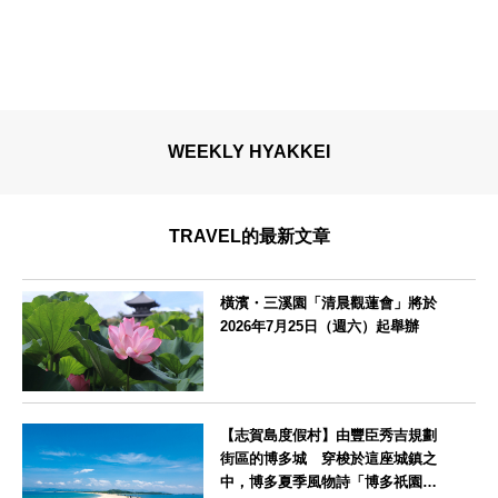
WEEKLY HYAKKEI
TRAVEL的最新文章
橫濱・三溪園「清晨觀蓮會」將於
2026年7月25日（週六）起舉辦
神奈川県
【志賀島度假村】由豐臣秀吉規劃
街區的博多城 穿梭於這座城鎮之
中，博多夏季風物詩「博多祇園山