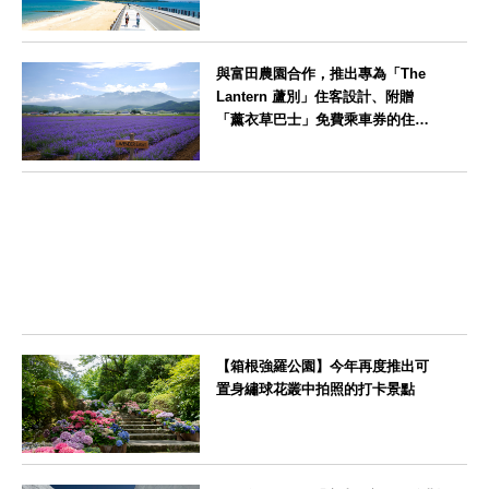
笠」活動期間，兒童住宿費全免
福岡県
與富田農園合作，推出專為「The
Lantern 蘆別」住客設計、附贈
「薰衣草巴士」免費乘車券的住宿
方案
北海道
【箱根強羅公園】今年再度推出可
置身繡球花叢中拍照的打卡景點
神奈川県