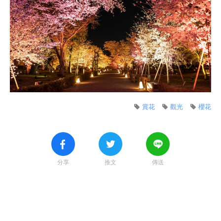
賞花
觀光
櫻花
分享
推文
傳送