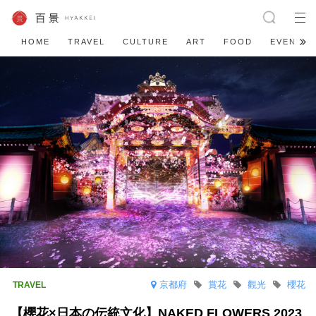
HOME
TRAVEL
CULTURE
ART
FOOD
EVENT
京都府
賞花
觀光
櫻花
【櫻花×日本の伝統文化】NAKED FLOWERS 2023