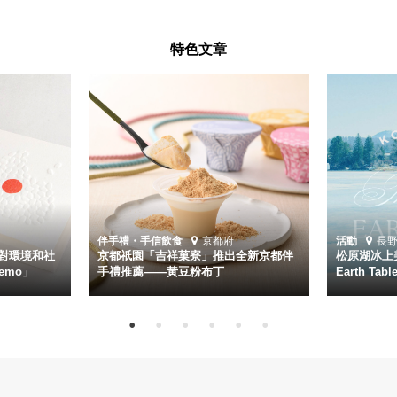
特色文章
伴手禮・手信
飲食
京都府
活動
長
對環境和社
京都祇園「吉祥菓寮」推出全新京都伴
松原湖冰上美
emo」
手禮推薦——黃豆粉布丁
Earth Ta