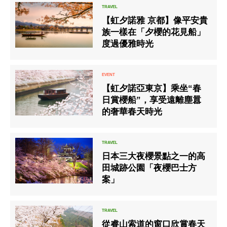
【虹夕諾雅 京都】像平安貴
族一樣在「夕櫻的花見船」
度過優雅時光
【虹夕諾亞東京】乘坐“春
日賞櫻船”，享受遠離塵囂
的奢華春天時光
日本三大夜櫻景點之一的高
田城跡公園「夜櫻巴士方
案」
從睿山索道的窗口欣賞春天