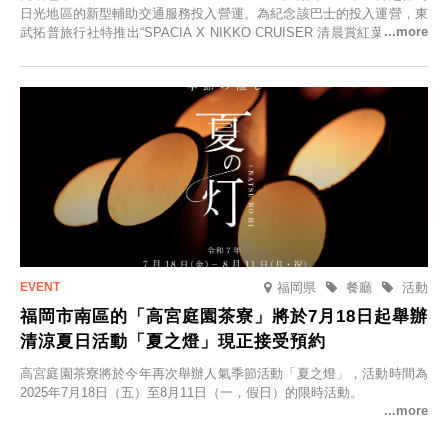
日光地區的新型輔助交通服務投入營運。為紀念該巴士的投入運營，東
武拓普旅行社特推出“SPACIA X NIKKO CRUISER 清晨賞紅葉之旅”，
並於2025年9月12日起發售。
福岡県
餐廳
活動
福岡市南區的「高宮庭園茶寮」將於7月18日起舉辦
清涼夏日活動「夏之燈」現正接受預約
高宮庭園茶寮將於今年再次舉辦人氣季節活動「夏之燈」，活動時間為
2025年7月18日（五）至8月11日（一，假日）的限時活動。