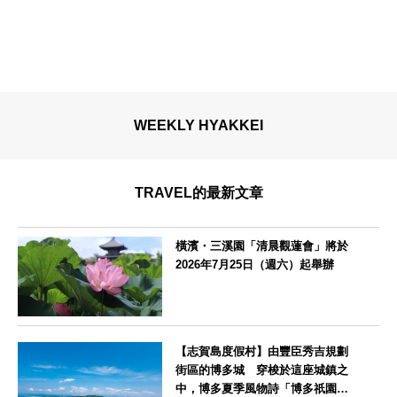
WEEKLY HYAKKEI
TRAVEL的最新文章
橫濱・三溪園「清晨觀蓮會」將於
2026年7月25日（週六）起舉辦
神奈川県
【志賀島度假村】由豐臣秀吉規劃
街區的博多城 穿梭於這座城鎮之
中，博多夏季風物詩「博多祇園山