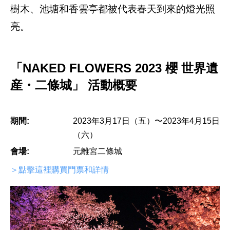
樹木、池塘和香雲亭都被代表春天到來的燈光照
亮。
「NAKED FLOWERS 2023 櫻 世界遺
産・二條城」 活動概要
期間:
2023年3月17日（五）〜2023年4月15日
（六）
會場:
元離宮二條城
＞點擊這裡購買門票和詳情