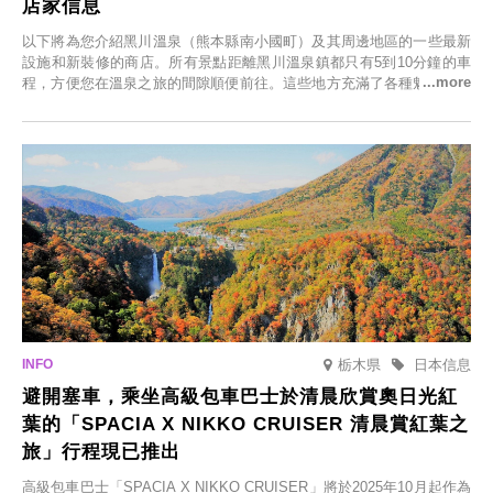
店家信息
以下將為您介紹黑川溫泉（熊本縣南小國町）及其周邊地區的一些最新
設施和新裝修的商店。所有景點距離黑川溫泉鎮都只有5到10分鐘的車
程，方便您在溫泉之旅的間隙順便前往。這些地方充滿了各種魅力，包
括由老字號旅館新開的店、掩映在蔥鬱鄉村中的咖啡館，以及使用當地
食材的餐廳。讓您體驗黑川溫泉的全新樂趣。
栃木県
日本信息
避開塞車，乘坐高級包車巴士於清晨欣賞奧日光紅
葉的「SPACIA X NIKKO CRUISER 清晨賞紅葉之
旅」行程現已推出
高級包車巴士「SPACIA X NIKKO CRUISER」將於2025年10月起作為