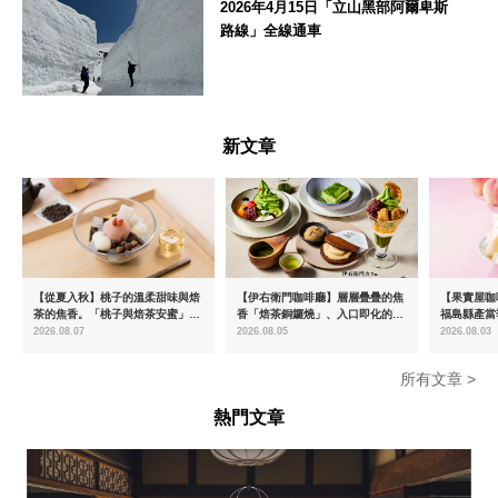
2026年4月15日「立山黑部阿爾卑斯
路線」全線通車
富山県
新文章
【從夏入秋】桃子的溫柔甜味與焙
【伊右衛門咖啡廳】層層疊疊的焦
【果實屋咖
茶的焦香。「桃子與焙茶安蜜」將
香「焙茶銅鑼燒」、入口即化的
福島縣產當
於8月中旬起限時販售
「宇治抹茶提拉米蘇」全新登場
2026.08.07
2026.08.05
2026.08.03
所有文章 >
熱門文章