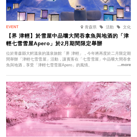
青森県
活動
文化
【界 津輕】於雪屋中品嚐大間吞拿魚與地酒的「津
輕七雪雪屋Apero」於2月期間限定舉辦
位於青森縣大鰐溫泉的溫泉旅館「界 津輕」，今年將再度於二月限定期
間舉辦「津輕七雪雪屋」活動，讓賓客在「七雪雪屋」中品嚐大間吞拿
魚與地酒，享受「津輕七雪雪屋Apero」的風情。