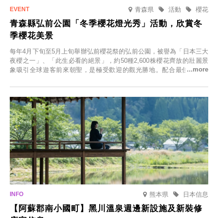
青森県
活動
櫻花
青森縣弘前公園「冬季櫻花燈光秀」活動，欣賞冬
季櫻花美景
每年4月下旬至5月上旬舉辦弘前櫻花祭的弘前公園，被譽為「日本三大
夜櫻之一」、「此生必看的絕景」，約50種2,600株櫻花齊放的壯麗景
象吸引全球遊客前來朝聖，是極受歡迎的觀光勝地。配合最佳觀雪時
節，將於2025年12月1日（週一）至2026年2月28日（週六）期間舉辦
「冬季櫻花燈光秀」。
熊本県
日本信息
【阿蘇郡南小國町】黑川溫泉週邊新設施及新裝修