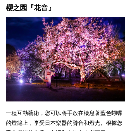
櫻之園『花音』
一種互動藝術，您可以將手放在棲息著藍色蝴蝶
的燈籠上，享受日本樂器的聲音和燈光。根據您