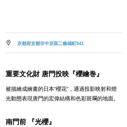
京都府京都市中京區二條城町541
重要文化財 唐門投映『櫻繪巻』
被描繪成繪畫的日本“櫻花”，通過投影映射和燈
光動態表現唐門的宏偉結構和色彩斑斕的地面。
南門前 『光櫻』