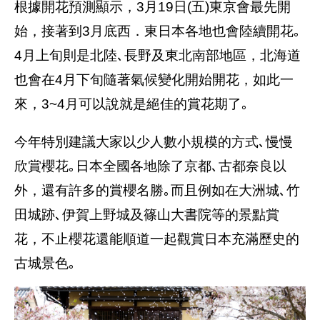
根據開花預測顯示，3月19日(五)東京會最先開
始，接著到3月底西．東日本各地也會陸續開花｡
4月上旬則是北陸､長野及東北南部地區，北海道
也會在4月下旬隨著氣候變化開始開花，如此一
來，3~4月可以說就是絕佳的賞花期了｡
今年特別建議大家以少人數小規模的方式､慢慢
欣賞櫻花｡日本全國各地除了京都､古都奈良以
外，還有許多的賞櫻名勝｡而且例如在大洲城､竹
田城跡､伊賀上野城及篠山大書院等的景點賞
花，不止櫻花還能順道一起觀賞日本充滿歷史的
古城景色｡