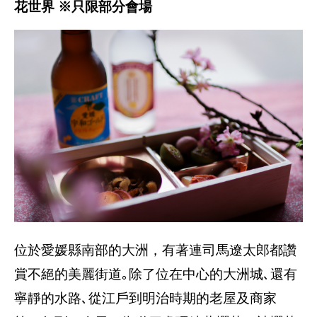
花世界 ※只限部分會場
位於愛媛縣南部的大洲，有著連司馬遼太郎都讚
賞不絕的美麗街道｡除了位在中心的大洲城､還有
寧靜的水路､從江戶到明治時期的老屋及商家