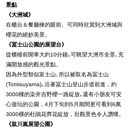
景點
《大洲城》
在櫃台＆餐廳棟的眼前。可同時欣賞到大洲城與
櫻花的絕妙美景。
《冨士山公園的展望台》
從櫃檯前開車大約10分鐘｡可眺望大洲市全景､充
滿開放感的觀光景點。
因為外型類似富士山､所以被取名為冨士山
(Tomisuyama)｡沿著冨士山登山步道前進，約
3000棵的染井吉野櫻一路綻放｡還有小朋友可安
心遊玩的公園，4月下旬到5月期間更可看到6萬
3000棵的杜鵑花齊花綻放，壯觀景色令人讚嘆。
《肱川嵐展望公園》