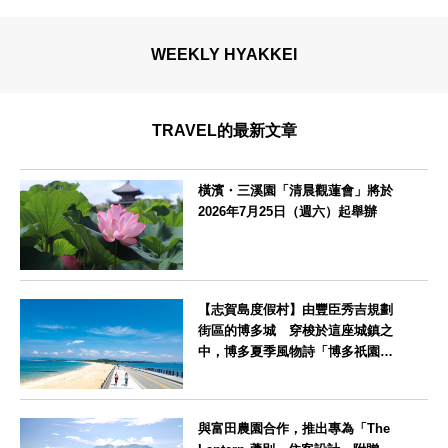
WEEKLY HYAKKEI
TRAVEL的最新文章
橫濱・三溪園「清晨觀蓮會」將於
2026年7月25日（週六）起舉辦
神奈川県
【志賀島度假村】由豐臣秀吉規劃
街區的博多城 穿梭於這座城鎮之
中，博多夏季風物詩「博多祇園山
笠」活動期間，兒童住宿費全免
福岡県
與富田農園合作，推出專為「The