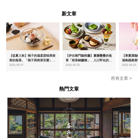
富山県
新文章
【從夏入秋】桃子的溫柔甜味與焙
【伊右衛門咖啡廳】層層疊疊的焦
【果實屋咖
茶的焦香。「桃子與焙茶安蜜」將
香「焙茶銅鑼燒」、入口即化的
福島縣產當
於8月中旬起限時販售
「宇治抹茶提拉米蘇」全新登場
2026.08.07
2026.08.05
2026.08.03
所有文章 >
熱門文章