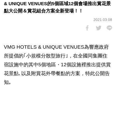
& UNIQUE VENUES的5個區域12個會場推出賞花景
點大公開＆賞花組合方案全新登場！！
2021.03.08
VMG HOTELS & UNIQUE VENUES為響應政府
所提倡的｢小規模分散型旅行｣，在全國同集團住
宿設施中的其中5個地區・12個設施裡推出提供賞
花景點､以及附賞花外帶餐點的方案，特此公開告
知｡