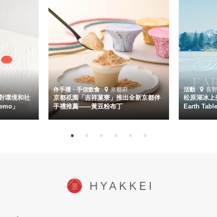
伴手禮・手信
飲食
京都府
活動
長
對環境和社
京都祇園「吉祥菓寮」推出全新京都伴
松原湖冰上美
emo」
手禮推薦——黃豆粉布丁
Earth Ta