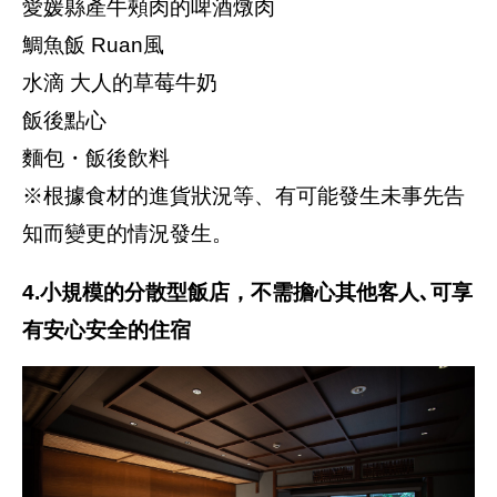
愛媛縣產牛頰肉的啤酒燉肉
鯛魚飯 Ruan風
水滴 大人的草莓牛奶
飯後點心
麵包・飯後飲料
※根據食材的進貨狀況等、有可能發生未事先告
知而變更的情況發生。
4.小規模的分散型飯店，不需擔心其他客人､可享
有安心安全的住宿