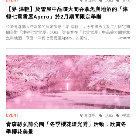
青森県
活動
文化
【界 津輕】於雪屋中品嚐大間吞拿魚與地酒的「津
輕七雪雪屋Apero」於2月期間限定舉辦
位於青森縣大鰐溫泉的溫泉旅館「界 津輕」，今年將再度於二月限定期
間舉辦「津輕七雪雪屋」活動，讓賓客在「七雪雪屋」中品嚐大間吞拿
魚與地酒，享受「津輕七雪雪屋Apero」的風情。
青森県
活動
櫻花
青森縣弘前公園「冬季櫻花燈光秀」活動，欣賞冬
季櫻花美景