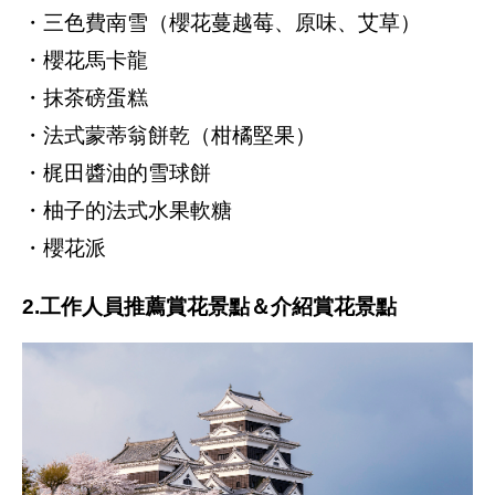
・三色費南雪（櫻花蔓越莓、原味、艾草）
・櫻花馬卡龍
・抹茶磅蛋糕
・法式蒙蒂翁餅乾（柑橘堅果）
・梶田醬油的雪球餅
・柚子的法式水果軟糖
・櫻花派
2.工作人員推薦賞花景點＆介紹賞花景點