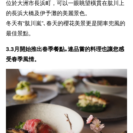
位於大洲市長浜町，可以一眼眺望橫貫在肱川上
的長浜大橋及伊予灘的美麗景色。
冬天有“肱川嵐”､春天的櫻花美景更是開車兜風的
最佳景點。
3.3月開始推出春季餐點｡連品嘗的料理也讓您感
受春季風情。