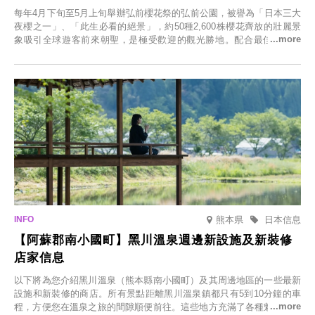
每年4月下旬至5月上旬舉辦弘前櫻花祭的弘前公園，被譽為「日本三大
夜櫻之一」、「此生必看的絕景」，約50種2,600株櫻花齊放的壯麗景
象吸引全球遊客前來朝聖，是極受歡迎的觀光勝地。配合最佳觀雪時
節，將於2025年12月1日（週一）至2026年2月28日（週六）期間舉辦
「冬季櫻花燈光秀」。
熊本県
日本信息
【阿蘇郡南小國町】黑川溫泉週邊新設施及新裝修
店家信息
以下將為您介紹黑川溫泉（熊本縣南小國町）及其周邊地區的一些最新
設施和新裝修的商店。所有景點距離黑川溫泉鎮都只有5到10分鐘的車
程，方便您在溫泉之旅的間隙順便前往。這些地方充滿了各種魅力，包