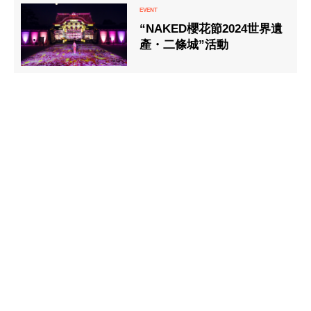
“NAKED櫻花節2024世界遺
產・二條城”活動