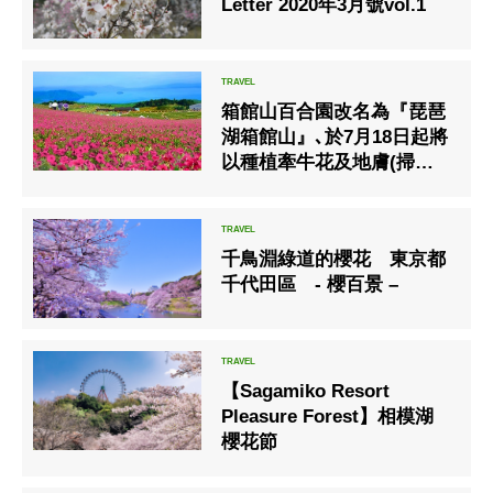
Letter 2020年3月號vol.1
箱館山百合園改名為『琵琶
湖箱館山』､於7月18日起將
以種植牽牛花及地膚(掃帚
草)的花圃為主重新開幕！
千鳥淵綠道的櫻花 東京都
千代田區 - 櫻百景 –
【Sagamiko Resort
Pleasure Forest】相模湖
櫻花節