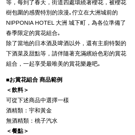
等，每到了春天，街道四處環繞著櫻花，被櫻花
樹包圍的感覺特別的浪漫｡佇立在大洲城前的
NIPPONIA HOTEL 大洲 城下町，為各位準備了
春季限定的賞花組合｡
除了當地的日本酒及啤酒以外，還有主廚特製的
下酒菜及甜點等，請伴隨著充滿繽紛色彩的賞花
組合，一起享受最唯美的賞花樂趣吧｡
■お賞花組合 商品範例
＜飲料＞
可從下述商品中選擇一樣
酒精類：宇和黃金
無酒精類：桃子汽水
＜餐點＞