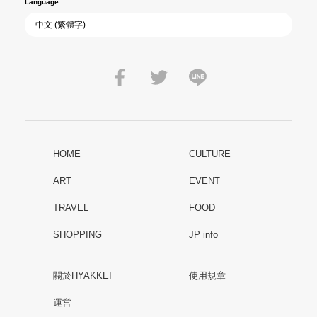
Language
HOME
CULTURE
ART
EVENT
TRAVEL
FOOD
SHOPPING
JP info
關於HYAKKEI
使用規章
運営