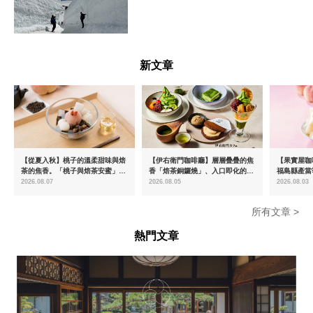
富山県
新文章
【從夏入秋】桃子的溫柔甜味與焙
【伊右衛門咖啡廳】層層疊疊的焦
【果實屋咖
茶的焦香。「桃子與焙茶安蜜」將
香「焙茶銅鑼燒」、入口即化的
福島縣產當
於8月中旬起限時販售
「宇治抹茶提拉米蘇」全新登場
2026.08.07
2026.08.05
2026.08.03
所有文章 >
熱門文章