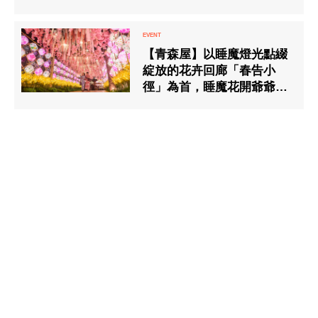
【青森屋】以睡魔燈光點綴
綻放的花卉回廊「春告小
徑」為首，睡魔花開爺爺將
提前送來春天的「丹根花開
祭」今年再度登場