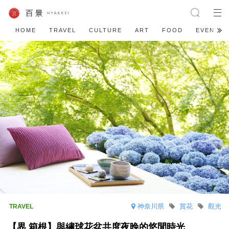
HOME
TRAVEL
CULTURE
ART
FOOD
EVENT
神奈川県
賞花
觀光
【界 箱根】與繡球花盆共度夜晚的悠閒時光