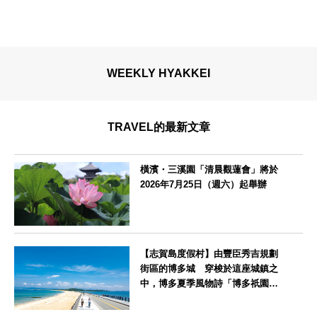
WEEKLY HYAKKEI
TRAVEL的最新文章
橫濱・三溪園「清晨觀蓮會」將於
2026年7月25日（週六）起舉辦
神奈川県
【志賀島度假村】由豐臣秀吉規劃
街區的博多城 穿梭於這座城鎮之
中，博多夏季風物詩「博多祇園山
笠」活動期間，兒童住宿費全免