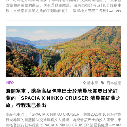
設施和新裝修的商店。所有景點距離黑川溫泉鎮都只有5到10分鐘的車
程，方便您在溫泉之旅的間隙順便前往。這些地方充滿了各種魅力，包
括由老字號旅館新開的店、掩映在蔥鬱鄉村中的咖啡館，以及使用當地
食材的餐廳。讓您體驗黑川溫泉的全新樂趣。
栃木県
日本信息
避開塞車，乘坐高級包車巴士於清晨欣賞奧日光紅
葉的「SPACIA X NIKKO CRUISER 清晨賞紅葉之
旅」行程現已推出
高級包車巴士「SPACIA X NIKKO CRUISER」將於2025年10月起作為
日光地區的新型輔助交通服務投入營運。為紀念該巴士的投入運營，東
武拓普旅行社特推出“SPACIA X NIKKO CRUISER 清晨賞紅葉之旅”，