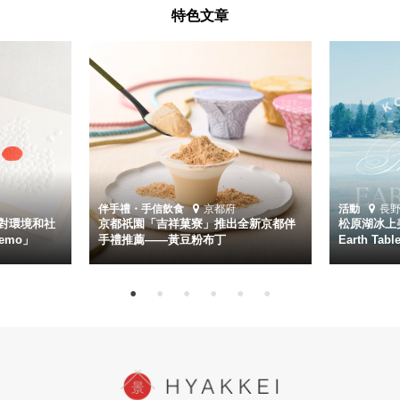
特色文章
伴手禮・手信
飲食
京都府
活動
長
對環境和社
京都祇園「吉祥菓寮」推出全新京都伴
松原湖冰上美
emo」
手禮推薦——黃豆粉布丁
Earth Ta