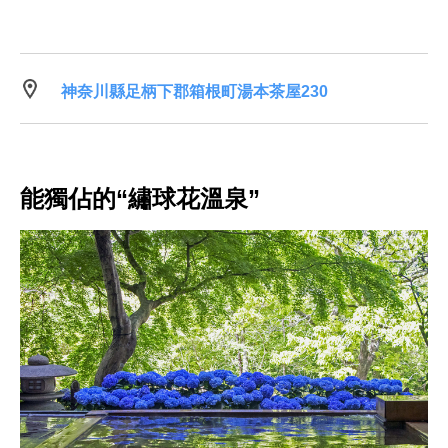
神奈川縣足柄下郡箱根町湯本茶屋230
能獨佔的“繡球花溫泉”