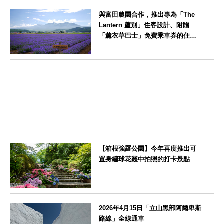
福岡県
與富田農園合作，推出專為「The
Lantern 蘆別」住客設計、附贈
「薰衣草巴士」免費乘車券的住宿
方案
北海道
【箱根強羅公園】今年再度推出可
置身繡球花叢中拍照的打卡景點
神奈川県
2026年4月15日「立山黑部阿爾卑斯
路線」全線通車