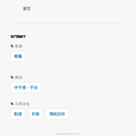
運営
熱門關鍵字
飲食
餐廳
觀光
伴手禮・手信
日本文化
動漫
和服
傳統技術
Copyright ©Oookey 2019