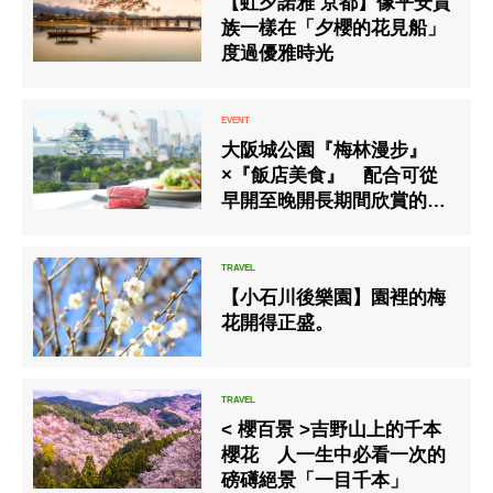
【虹夕諾雅 京都】像平安貴
族一樣在「夕櫻的花見船」
度過優雅時光
大阪城公園『梅林漫步』
×『飯店美食』 配合可從
早開至晚開長期間欣賞的
「梅林」最佳觀賞期，推出
午間套餐
【小石川後樂園】園裡的梅
花開得正盛。
< 櫻百景 >吉野山上的千本
櫻花 人一生中必看一次的
磅礡絕景「一目千本」