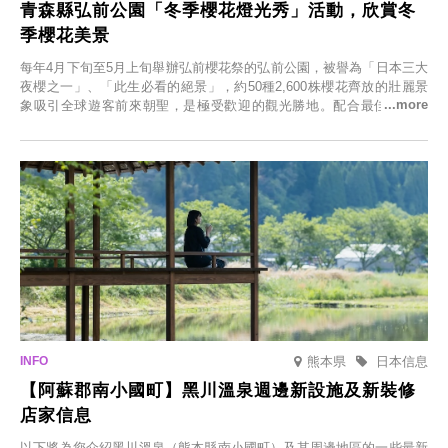
青森縣弘前公園「冬季櫻花燈光秀」活動，欣賞冬
季櫻花美景
每年4月下旬至5月上旬舉辦弘前櫻花祭的弘前公園，被譽為「日本三大
夜櫻之一」、「此生必看的絕景」，約50種2,600株櫻花齊放的壯麗景
象吸引全球遊客前來朝聖，是極受歡迎的觀光勝地。配合最佳觀雪時
節，將於2025年12月1日（週一）至2026年2月28日（週六）期間舉辦
「冬季櫻花燈光秀」。
熊本県
日本信息
【阿蘇郡南小國町】黑川溫泉週邊新設施及新裝修
店家信息
以下將為您介紹黑川溫泉（熊本縣南小國町）及其周邊地區的一些最新