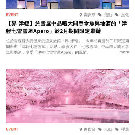
青森県
活動
文化
【界 津輕】於雪屋中品嚐大間吞拿魚與地酒的「津
輕七雪雪屋Apero」於2月期間限定舉辦
位於青森縣大鰐溫泉的溫泉旅館「界 津輕」，今年將再度於二月限定期
間舉辦「津輕七雪雪屋」活動，讓賓客在「七雪雪屋」中品嚐大間吞拿
魚與地酒，享受「津輕七雪雪屋Apero」的風情。
青森県
活動
櫻花