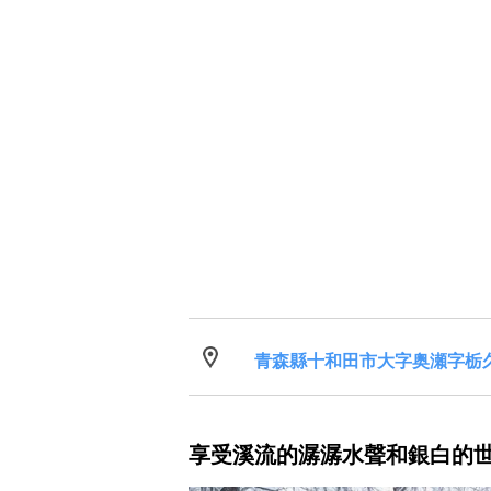
青森縣十和田市大字奥瀬字栃久
享受溪流的潺潺水聲和銀白的