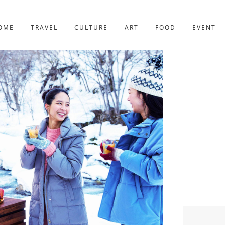
京都
227件
OME
TRAVEL
CULTURE
ART
FOOD
EVENT