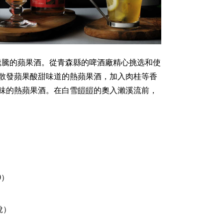
r”提供3種熱騰騰的蘋果酒。從青森縣的啤酒廠精心挑选和使
散發蘋果酸甜味道的熱蘋果酒，加入肉桂等香
味的熱蘋果酒。在白雪皚皚的奧入瀨溪流前，
0）
稅）