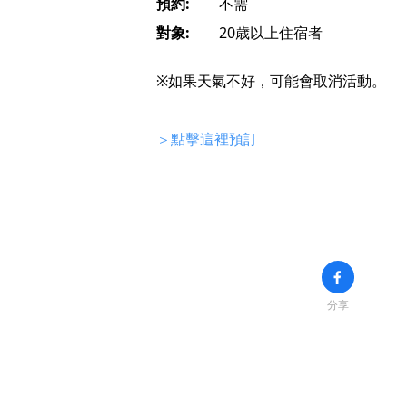
預約:
不需
對象:
20歳以上住宿者
※如果天氣不好，可能會取消活動。
＞點擊這裡預訂
分享