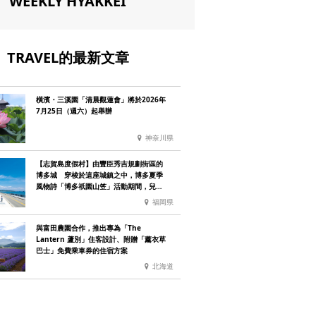
WEEKLY HYAKKEI
TRAVEL的最新文章
橫濱・三溪園「清晨觀蓮會」將於2026年
7月25日（週六）起舉辦
神奈川県
【志賀島度假村】由豐臣秀吉規劃街區的
博多城 穿梭於這座城鎮之中，博多夏季
風物詩「博多祇園山笠」活動期間，兒童
住宿費全免
福岡県
與富田農園合作，推出專為「The
Lantern 蘆別」住客設計、附贈「薰衣草
巴士」免費乘車券的住宿方案
北海道