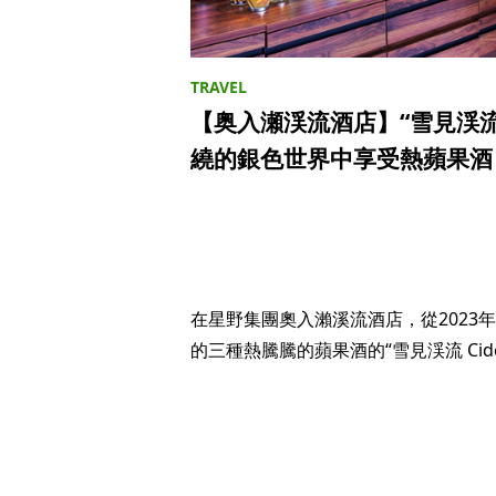
【奥入瀬渓流酒店】“雪見渓流 C
繞的銀色世界中享受熱蘋果酒
在星野集團奧入瀨溪流酒店，從2023
的三種熱騰騰的蘋果酒的“雪見渓流 Cide