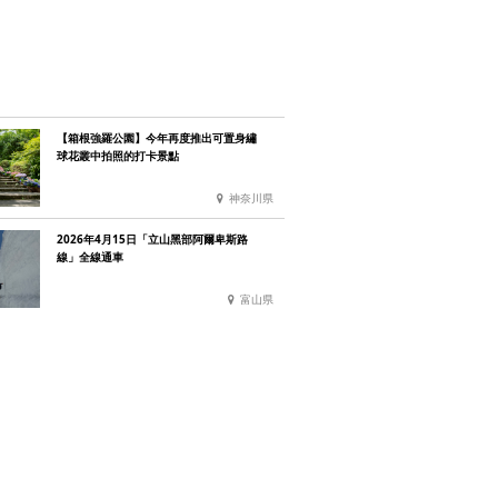
【箱根強羅公園】今年再度推出可置身繡
球花叢中拍照的打卡景點
神奈川県
2026年4月15日「立山黑部阿爾卑斯路
線」全線通車
富山県