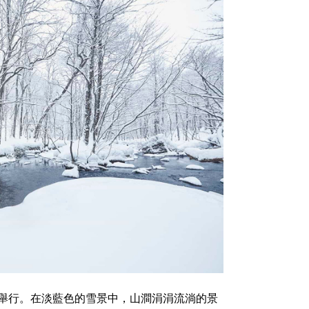
舉行。在淡藍色的雪景中，山澗涓涓流淌的景