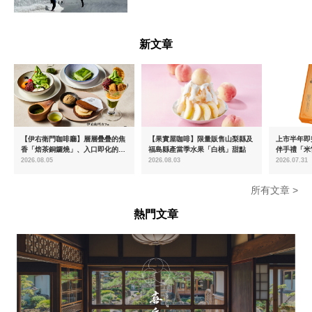
富山県
新文章
【伊右衛門咖啡廳】層層疊疊的焦
【果實屋咖啡】限量販售山梨縣及
上市半年即突
香「焙茶銅鑼燒」、入口即化的
福島縣產當季水果「白桃」甜點
伴手禮「米
「宇治抹茶提拉米蘇」全新登場
起推出首款
2026.08.05
2026.08.03
2026.07.31
密瓜味」
所有文章 >
熱門文章