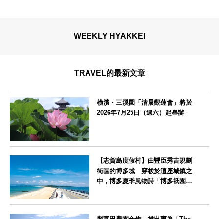
WEEKLY HYAKKEI
TRAVEL的最新文章
橫濱・三溪園「清晨觀蓮會」將於
2026年7月25日（週六）起舉辦
神奈川県
【志賀島度假村】由豐臣秀吉規劃
街區的博多城 穿梭於這座城鎮之
中，博多夏季風物詩「博多祇園山
笠」活動期間，兒童住宿費全免
福岡県
與富田農園合作，推出專為「The