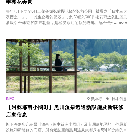
季櫻花美景
每年4月下旬至5月上旬舉辦弘前櫻花祭的弘前公園，被譽為「日本三大
夜櫻之一」、「此生必看的絕景」，約50種2,600株櫻花齊放的壯麗景
象吸引全球遊客前來朝聖，是極受歡迎的觀光勝地。配合最佳觀雪時
節，將於2025年12月1日（週一）至2026年2月28日（週六）期間舉辦
「冬季櫻花燈光秀」。
熊本県
日本信息
【阿蘇郡南小國町】黑川溫泉週邊新設施及新裝修
店家信息
以下將為您介紹黑川溫泉（熊本縣南小國町）及其周邊地區的一些最新
設施和新裝修的商店。所有景點距離黑川溫泉鎮都只有5到10分鐘的車