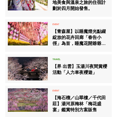
地美食與溫泉之旅的住宿計
劃於四月開始發售。
【青森屋】以睡魔燈光點綴
綻放的花卉回廊「春告小
徑」為首，睡魔花開爺爺將
提前送來春天的「丹根花開
祭」今年再度登場
【界 出雲】玉湯川夜間賞櫻
活動「人力車夜櫻遊」
【海石榴／山翠樓／千代田
莊】湯河原梅林「梅花盛
宴」鑑賞特別方案販售