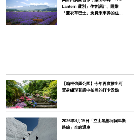
Lantern 蘆別」住客設計、附贈
「薰衣草巴士」免費乘車券的住宿
方案
北海道
【箱根強羅公園】今年再度推出可
置身繡球花叢中拍照的打卡景點
神奈川県
2026年4月15日「立山黑部阿爾卑斯
路線」全線通車