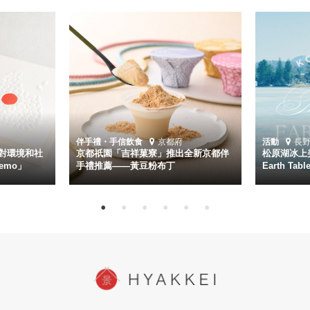
伴手禮・手信
飲食
京都府
活動
長
對環境和社
京都祇園「吉祥菓寮」推出全新京都伴
松原湖冰上美
emo」
手禮推薦——黃豆粉布丁
Earth Ta