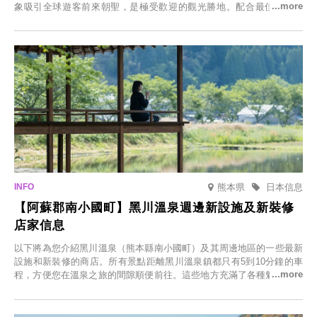
象吸引全球遊客前來朝聖，是極受歡迎的觀光勝地。配合最佳觀雪時
節，將於2025年12月1日（週一）至2026年2月28日（週六）期間舉辦
「冬季櫻花燈光秀」。
熊本県
日本信息
【阿蘇郡南小國町】黑川溫泉週邊新設施及新裝修
店家信息
以下將為您介紹黑川溫泉（熊本縣南小國町）及其周邊地區的一些最新
設施和新裝修的商店。所有景點距離黑川溫泉鎮都只有5到10分鐘的車
程，方便您在溫泉之旅的間隙順便前往。這些地方充滿了各種魅力，包
括由老字號旅館新開的店、掩映在蔥鬱鄉村中的咖啡館，以及使用當地
食材的餐廳。讓您體驗黑川溫泉的全新樂趣。