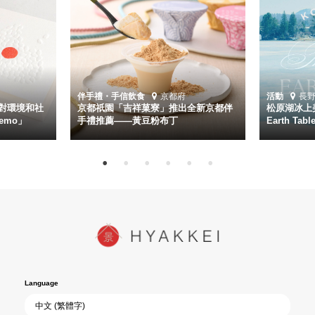
伴手禮・手信
飲食
京都府
活動
長
對環境和社
京都祇園「吉祥菓寮」推出全新京都伴
松原湖冰上美
emo」
手禮推薦——黃豆粉布丁
Earth Ta
Language