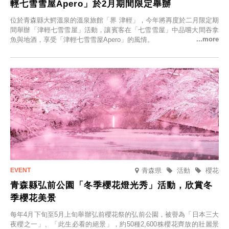
輕七雪雪屋Apero」於2月期間限定舉辦
位於青森縣大鰐溫泉的溫泉旅館「界 津輕」，今年將再度於二月限定期
間舉辦「津輕七雪雪屋」活動，讓賓客在「七雪雪屋」中品嚐大間吞拿
魚與地酒，享受「津輕七雪雪屋Apero」的風情。
青森県
活動
櫻花
青森縣弘前公園「冬季櫻花燈光秀」活動，欣賞冬
季櫻花美景
每年4月下旬至5月上旬舉辦弘前櫻花祭的弘前公園，被譽為「日本三大
夜櫻之一」、「此生必看的絕景」，約50種2,600株櫻花齊放的壯麗景