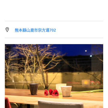
熊本縣山鹿市宗方通702