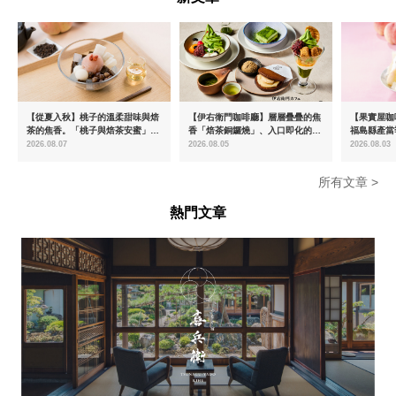
【從夏入秋】桃子的溫柔甜味與焙
【伊右衛門咖啡廳】層層疊疊的焦
【果實屋咖
茶的焦香。「桃子與焙茶安蜜」將
香「焙茶銅鑼燒」、入口即化的
福島縣產當
於8月中旬起限時販售
「宇治抹茶提拉米蘇」全新登場
2026.08.07
2026.08.05
2026.08.03
所有文章 >
熱門文章