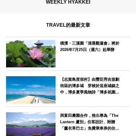
WEEKLY HYAKKEI
TRAVEL的最新文章
橫濱・三溪園「清晨觀蓮會」將於
2026年7月25日（週六）起舉辦
神奈川県
【志賀島度假村】由豐臣秀吉規劃
街區的博多城 穿梭於這座城鎮之
中，博多夏季風物詩「博多祇園山
笠」活動期間，兒童住宿費全免
福岡県
與富田農園合作，推出專為「The
Lantern 蘆別」住客設計、附贈
「薰衣草巴士」免費乘車券的住宿
方案