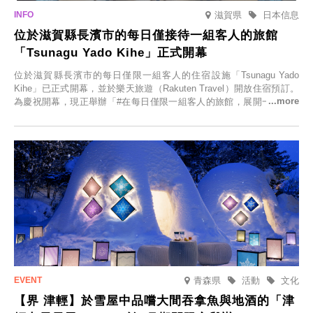
滋賀県
日本信息
位於滋賀縣長濱市的每日僅接待一組客人的旅館
「Tsunagu Yado Kihe」正式開幕
位於滋賀縣長濱市的每日僅限一組客人的住宿設施「Tsunagu Yado
Kihe」已正式開幕，並於樂天旅遊（Rakuten Travel）開放住宿預訂。
為慶祝開幕，現正舉辦「#在每日僅限一組客人的旅館，展開一生一次
的回憶之旅」活動，提供一晚兩日的免費住宿。正因是每日僅限一組客
人的旅館，您才能在此與重要的人共度獨一無二的特別時光。
青森県
活動
文化
【界 津輕】於雪屋中品嚐大間吞拿魚與地酒的「津