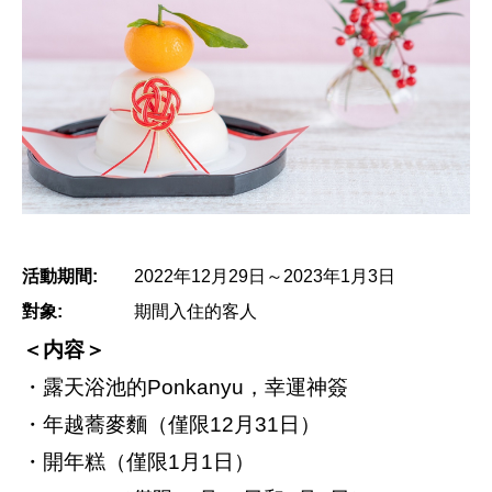
活動期間:
2022年12月29日～2023年1月3日
對象:
期間入住的客人
＜内容＞
・露天浴池的Ponkanyu，幸運神簽
・年越蕎麥麵（僅限12月31日）
・開年糕（僅限1月1日）