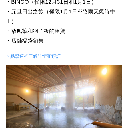
・BINGO（僅限12月31日和1月1日）
・元旦日出之旅（僅限1月1日※陰雨天氣時中
止）
・放風箏和羽子板的租賃
・店鋪福袋銷售
＞點擊這裡了解詳情和預訂