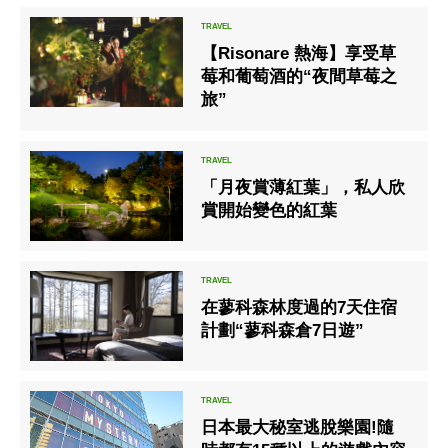
【Risonare 熱海】享受草
莓和葡萄酒的“夜間草莓之
旅”
「月夜賞薄紅葉」，私人欣
賞開始變色的紅葉
在蓼科森林度過的7天住宿
計劃“蓼科森倉7日遊”
日本最大秘室逃脫樂園!隨