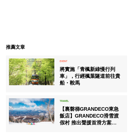
推薦文章
將實施「青楓新綠慢行列
車」，行經楓葉隧道前往貴
船・鞍馬
【裏磐梯GRANDECO東急
飯店】GRANDECO滑雪渡
假村 推出聲援首滑方案的銷
售