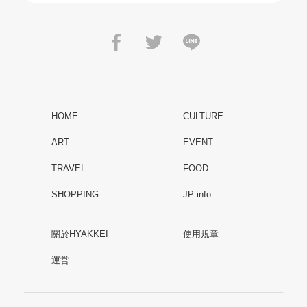
HOME
CULTURE
ART
EVENT
TRAVEL
FOOD
SHOPPING
JP info
關於HYAKKEI
使用規章
運営