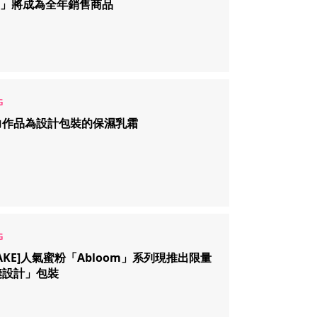
ha」將成為全年銷售商品
力作品為設計包裝的保濕乳霜
MAKE]人氣蜜粉「Abloom」系列現推出限量
縫設計」包裝