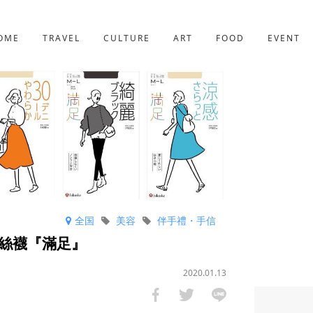
京都
227件
OME
TRAVEL
CULTURE
ART
FOOD
EVENT
全国
美容
伴手禮・手信
絲襪『滿足』
2020.01.13