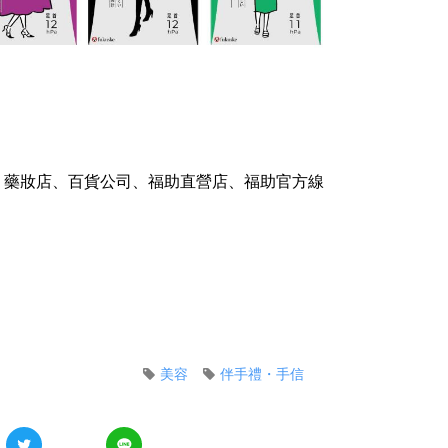
、藥妝店、百貨公司、福助直營店、福助官方線
售
美容
伴手禮・手信