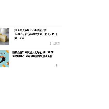
【高島屋大阪店】小樽洋菓子鋪
「LeTAO」的頂級禮品齊聚一堂 7月15日
（週三）起
大阪府
眼鏡品牌Zoff與超人氣角色《PUPPET
SUNSUN》確定將展開首次聯名合作
--