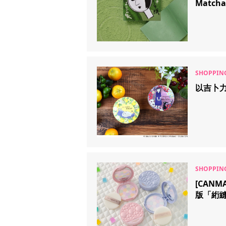
Matc
以吉卜
[CAN
版「絎