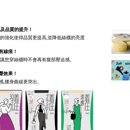
感及品質的提升！
維的強化使得品質更提高,並降低絲襪的亮度
有線痕！
,讓您穿絲襪時不會再有腹部壓迫感。
臀效果！
感,腰身曲線更突出。