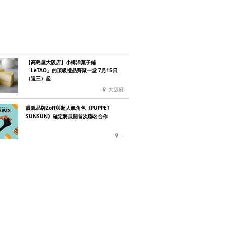
【高島屋大阪店】小樽洋菓子鋪
「LeTAO」的頂級禮品齊聚一堂 7月15日
（週三）起
大阪府
眼鏡品牌Zoff與超人氣角色《PUPPET
SUNSUN》確定將展開首次聯名合作
--