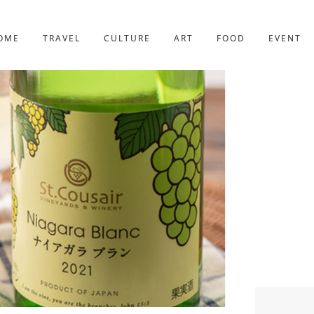
京都
227件
OME
TRAVEL
CULTURE
ART
FOOD
EVENT