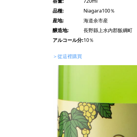
容量:
720ml
品種:
Niagara100％
産地:
海道余市産
醸造地:
長野縣上水内郡飯綱町
アルコール分:
10％
＞從這裡購買