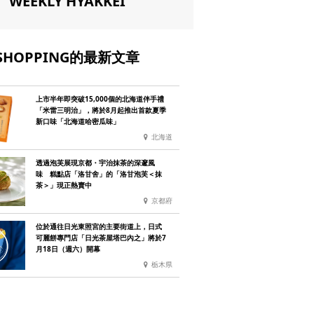
WEEKLY HYAKKEI
SHOPPING的最新文章
上市半年即突破15,000個的北海道伴手禮
「米雷三明治」，將於8月起推出首款夏季
新口味「北海道哈密瓜味」
北海道
透過泡芙展現京都・宇治抹茶的深邃風
味 糕點店「洛甘舍」的「洛甘泡芙＜抹
茶＞」現正熱賣中
京都府
位於通往日光東照宮的主要街道上，日式
可麗餅專門店「日光茶屋塔巴內之」將於7
月18日（週六）開幕
栃木県