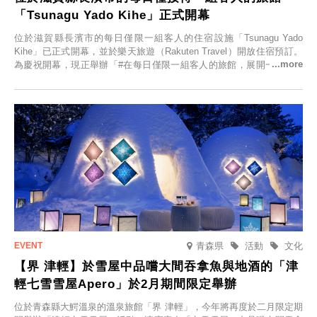
「Tsunagu Yado Kihe」正式開幕
位於滋賀縣長濱市的每日僅限一組客人的住宿設施「Tsunagu Yado
Kihe」已正式開幕，並於樂天旅遊（Rakuten Travel）開放住宿預訂。
為慶祝開幕，現正舉辦「#在每日僅限一組客人的旅館，展開一生一次
的回憶之旅」活動，提供一晚兩日的免費住宿。正因是每日僅限一組客
人的旅館，您才能在此與重要的人共度獨一無二的特別時光。
青森県
活動
文化
【界 津輕】於雪屋中品嚐大間吞拿魚與地酒的「津
輕七雪雪屋Apero」於2月期間限定舉辦
位於青森縣大鰐溫泉的溫泉旅館「界 津輕」，今年將再度於二月限定期