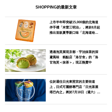
SHOPPING的最新文章
上市半年即突破15,000個的北海道
伴手禮「米雷三明治」，將於8月起
推出首款夏季新口味「北海道哈密
瓜味」
北海道
透過泡芙展現京都・宇治抹茶的深
邃風味 糕點店「洛甘舍」的「洛
甘泡芙＜抹茶＞」現正熱賣中
京都府
位於通往日光東照宮的主要街道
上，日式可麗餅專門店「日光茶屋
塔巴內之」將於7月18日（週六）開
幕
栃木県