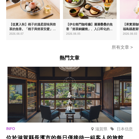
【從夏入秋】桃子的溫柔甜味與焙
【伊右衛門咖啡廳】層層疊疊的焦
【果實屋咖
茶的焦香。「桃子與焙茶安蜜」將
香「焙茶銅鑼燒」、入口即化的
福島縣產當
於8月中旬起限時販售
「宇治抹茶提拉米蘇」全新登場
2026.08.07
2026.08.05
2026.08.03
所有文章 >
熱門文章
滋賀県
日本信息
位於滋賀縣長濱市的每日僅接待一組客人的旅館