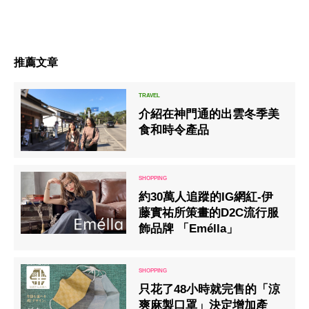
推薦文章
介紹在神門通的出雲冬季美
食和時令產品
約30萬人追蹤的IG網紅-伊
藤實祐所策畫的D2C流行服
飾品牌 「Emélla」
只花了48小時就完售的「涼
爽麻製口罩」決定增加產