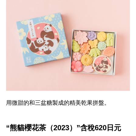
用微甜的和三盆糖製成的精美乾果拼盤。
“熊貓櫻花茶（2023）”含稅620日元