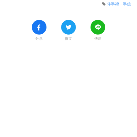
伴手禮・手信
分享
推文
傳送