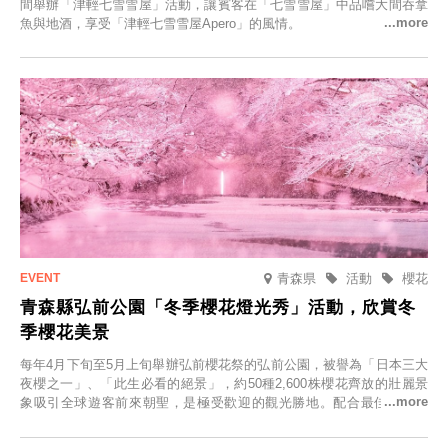
間舉辦「津輕七雪雪屋」活動，讓賓客在「七雪雪屋」中品嚐大間吞拿
魚與地酒，享受「津輕七雪雪屋Apero」的風情。
青森県
活動
櫻花
青森縣弘前公園「冬季櫻花燈光秀」活動，欣賞冬
季櫻花美景
每年4月下旬至5月上旬舉辦弘前櫻花祭的弘前公園，被譽為「日本三大
夜櫻之一」、「此生必看的絕景」，約50種2,600株櫻花齊放的壯麗景
象吸引全球遊客前來朝聖，是極受歡迎的觀光勝地。配合最佳觀雪時
節，將於2025年12月1日（週一）至2026年2月28日（週六）期間舉辦
「冬季櫻花燈光秀」。