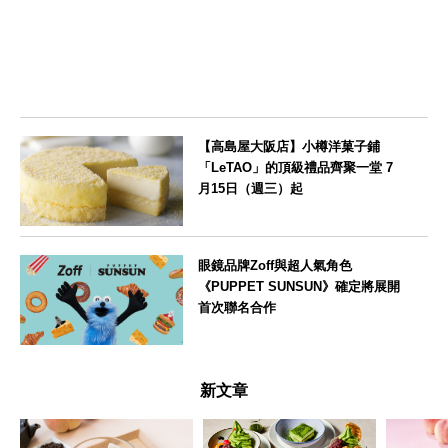
【高島屋大阪店】小樽洋菓子鋪
「LeTAO」的頂級禮品齊聚一堂 7
月15日（週三）起
大阪府
眼鏡品牌Zoff與超人氣角色
《PUPPET SUNSUN》確定將展開
首次聯名合作
--
新文章