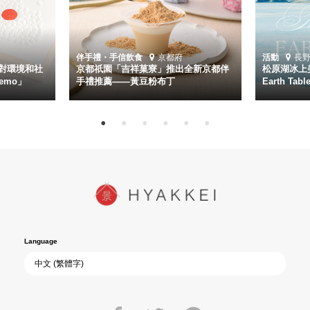
伴手禮・手信
飲食
京都府
活動
長
對環境和社
京都祇園「吉祥菓寮」推出全新京都伴
松原湖冰上美
emo」
手禮推薦——黃豆粉布丁
Earth Ta
Language