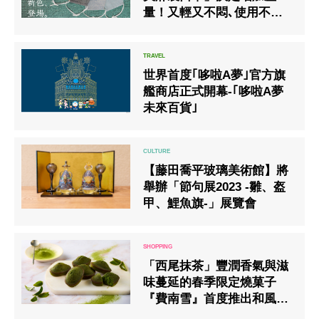
量！又輕又不悶､使用不易
發生皺折的｢NEO能登上布｣
7月8日開始透過網路商店再
度接受預約！
世界首度｢哆啦A夢｣官方旗
艦商店正式開幕-｢哆啦A夢
未來百貨｣
【藤田喬平玻璃美術館】將
舉辦「節句展2023 -雛、盔
甲、鯉魚旗-」展覽會
「西尾抹茶」豐潤香氣與滋
味蔓延的春季限定燒菓子
『費南雪』首度推出和風風
味『抹茶費南雪』上市