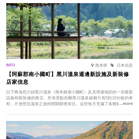
熊本県
日本信息
【阿蘇郡南小國町】黑川溫泉週邊新設施及新裝修
店家信息
以下將為您介紹黑川溫泉（熊本縣南小國町）及其周邊地區的一些最新
設施和新裝修的商店。所有景點距離黑川溫泉鎮都只有5到10分鐘的車
程，方便您在溫泉之旅的間隙順便前往。這些地方充滿了各種魅力，包
括由老字號旅館新開的店、掩映在蔥鬱鄉村中的咖啡館，以及使用當地
食材的餐廳。讓您體驗黑川溫泉的全新樂趣。