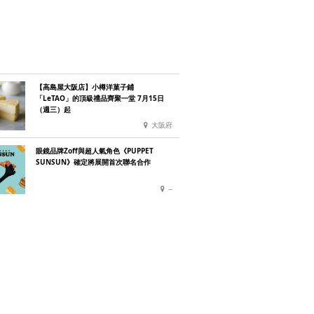
【高島屋大阪店】小樽洋菓子鋪
「LeTAO」的頂級禮品齊聚一堂 7月15日
（週三）起
大阪府
眼鏡品牌Zoff與超人氣角色《PUPPET
SUNSUN》確定將展開首次聯名合作
--