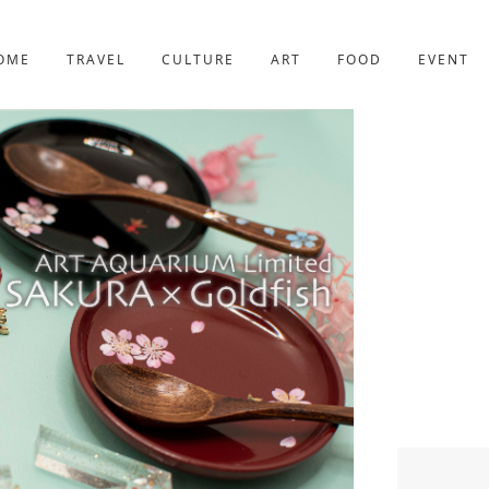
京都
227件
OME
TRAVEL
CULTURE
ART
FOOD
EVENT