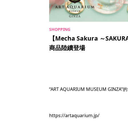
【Mecha Sakura ～SAK
商品陸續登場
“ART AQUARIUM MUSEUM G
https://artaquarium.jp/