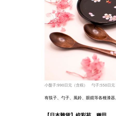
小盤子:990日元（含税） 勺子:550日
有筷子、勺子、風鈴、眼鏡等各種漆器
【日本雜貨】絞彩苑 種田