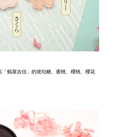
心店「鶴屋吉信」的琥珀糖。蜜桃、櫻桃、櫻花