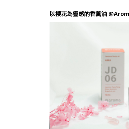
以櫻花為靈感的香薰油 @Arom