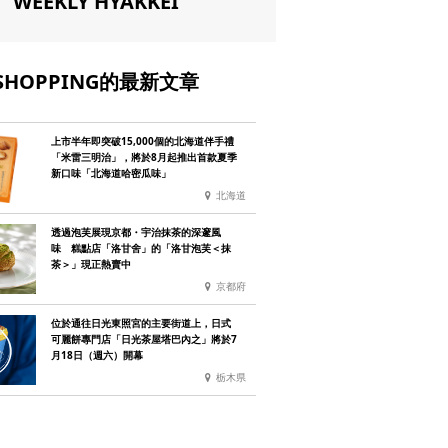
WEEKLY HYAKKEI
SHOPPING的最新文章
上市半年即突破15,000個的北海道伴手禮
「米雷三明治」，將於8月起推出首款夏季
新口味「北海道哈密瓜味」
北海道
透過泡芙展現京都・宇治抹茶的深邃風
味 糕點店「洛甘舍」的「洛甘泡芙＜抹
茶＞」現正熱賣中
京都府
位於通往日光東照宮的主要街道上，日式
可麗餅專門店「日光茶屋塔巴內之」將於7
月18日（週六）開幕
栃木県