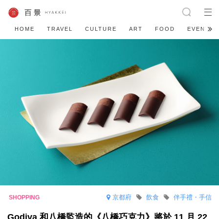
HOME
TRAVEL
CULTURE
ART
FOOD
EVENT
京都府
飲食
伴手禮・手信
Godiva 和八橋監造的《八橋巧克力》將於 11 月 22