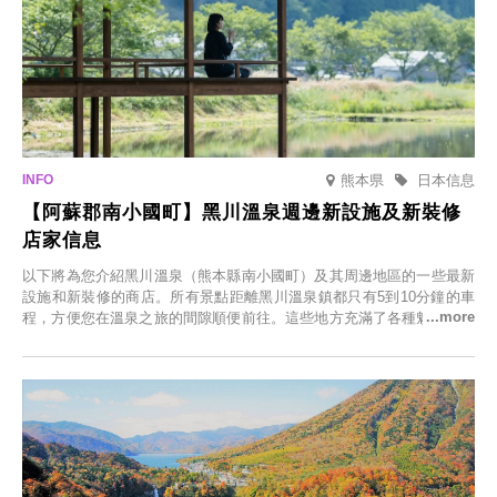
熊本県
日本信息
【阿蘇郡南小國町】黑川溫泉週邊新設施及新裝修
店家信息
以下將為您介紹黑川溫泉（熊本縣南小國町）及其周邊地區的一些最新
設施和新裝修的商店。所有景點距離黑川溫泉鎮都只有5到10分鐘的車
程，方便您在溫泉之旅的間隙順便前往。這些地方充滿了各種魅力，包
括由老字號旅館新開的店、掩映在蔥鬱鄉村中的咖啡館，以及使用當地
食材的餐廳。讓您體驗黑川溫泉的全新樂趣。