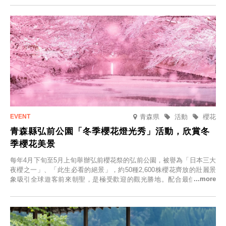
青森県
活動
櫻花
青森縣弘前公園「冬季櫻花燈光秀」活動，欣賞冬
季櫻花美景
每年4月下旬至5月上旬舉辦弘前櫻花祭的弘前公園，被譽為「日本三大
夜櫻之一」、「此生必看的絕景」，約50種2,600株櫻花齊放的壯麗景
象吸引全球遊客前來朝聖，是極受歡迎的觀光勝地。配合最佳觀雪時
節，將於2025年12月1日（週一）至2026年2月28日（週六）期間舉辦
「冬季櫻花燈光秀」。