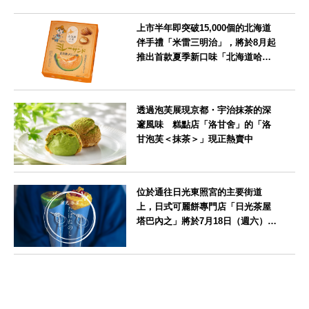
上市半年即突破15,000個的北海道
伴手禮「米雷三明治」，將於8月起
推出首款夏季新口味「北海道哈密
瓜味」
北海道
透過泡芙展現京都・宇治抹茶的深
邃風味 糕點店「洛甘舍」的「洛
甘泡芙＜抹茶＞」現正熱賣中
京都府
位於通往日光東照宮的主要街道
上，日式可麗餅專門店「日光茶屋
塔巴內之」將於7月18日（週六）開
幕
栃木県