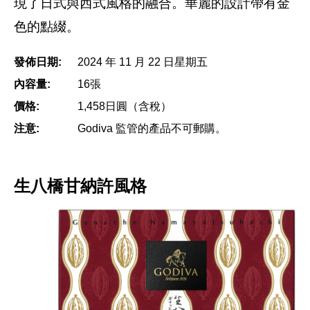
現了日式與西式風格的融合。華麗的設計帶有金
色的點綴。
發佈日期:
2024 年 11 月 22 日星期五
內容量:
16張
價格:
1,458日圓（含稅）
注意:
Godiva 監管的產品不可郵購。
生八橋甘納許風格