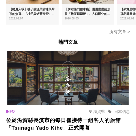
【從夏入秋】桃子的溫柔甜味與焙
【伊右衛門咖啡廳】層層疊疊的焦
【果實屋咖
茶的焦香。「桃子與焙茶安蜜」將
香「焙茶銅鑼燒」、入口即化的
福島縣產當
於8月中旬起限時販售
「宇治抹茶提拉米蘇」全新登場
2026.08.07
2026.08.05
2026.08.03
所有文章 >
熱門文章
滋賀県
日本信息
位於滋賀縣長濱市的每日僅接待一組客人的旅館
「Tsunagu Yado Kihe」正式開幕