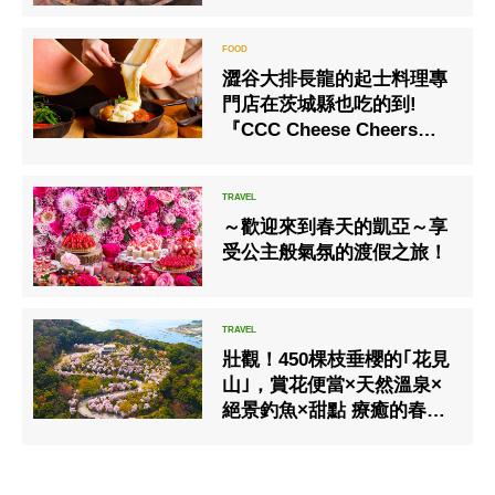
澀谷大排長龍的起士料理專
門店在茨城縣也吃的到!
『CCC Cheese Cheers
Café起士咖啡廳』守谷店
～歡迎來到春天的凱亞～享
受公主般氣氛的渡假之旅！
壯觀！450棵枝垂櫻的｢花見
山｣，賞花便當×天然溫泉×
絕景釣魚×甜點 療癒的春之
旅♪