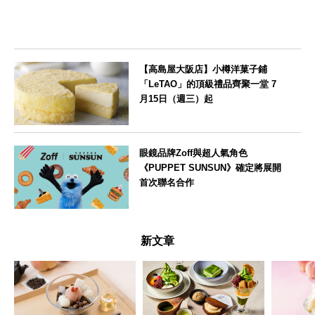
【高島屋大阪店】小樽洋菓子鋪
「LeTAO」的頂級禮品齊聚一堂 7
月15日（週三）起
大阪府
眼鏡品牌Zoff與超人氣角色
《PUPPET SUNSUN》確定將展開
首次聯名合作
--
新文章