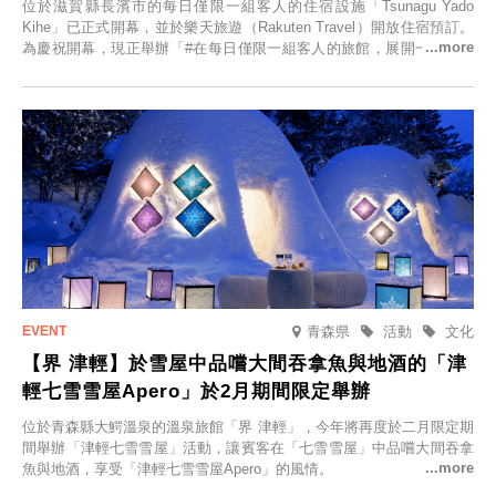
位於滋賀縣長濱市的每日僅限一組客人的住宿設施「Tsunagu Yado
Kihe」已正式開幕，並於樂天旅遊（Rakuten Travel）開放住宿預訂。
為慶祝開幕，現正舉辦「#在每日僅限一組客人的旅館，展開一生一次
的回憶之旅」活動，提供一晚兩日的免費住宿。正因是每日僅限一組客
人的旅館，您才能在此與重要的人共度獨一無二的特別時光。
青森県
活動
文化
【界 津輕】於雪屋中品嚐大間吞拿魚與地酒的「津
輕七雪雪屋Apero」於2月期間限定舉辦
位於青森縣大鰐溫泉的溫泉旅館「界 津輕」，今年將再度於二月限定期
間舉辦「津輕七雪雪屋」活動，讓賓客在「七雪雪屋」中品嚐大間吞拿
魚與地酒，享受「津輕七雪雪屋Apero」的風情。