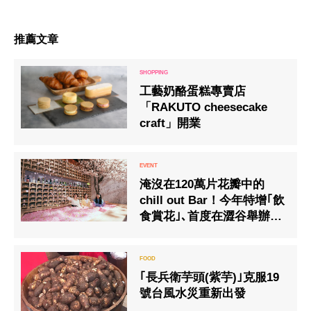
推薦文章
工藝奶酪蛋糕專賣店
「RAKUTO cheesecake
craft」開業
淹沒在120萬片花瓣中的
chill out Bar！今年特增｢飲
食賞花｣､首度在澀谷舉辦！
SAKURA CHILL BAR 2020
by 佐賀
｢長兵衛芋頭(紫芋)｣克服19
號台風水災重新出發