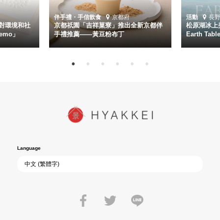
伴手禮・手信
飲食
京都府
活動
長
對環境和社
京都祇園「吉祥菓寮」推出全新京都伴
松原湖冰上美
emo」
手禮推薦——黃豆粉布丁
Earth Ta
Language