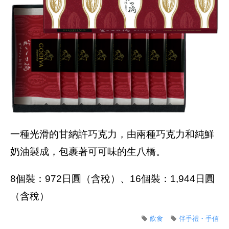
一種光滑的甘納許巧克力，由兩種巧克力和純鮮
奶油製成，包裹著可可味的生八橋。
8個裝：972日圓（含稅）、16個裝：1,944日圓
（含稅）
飲食
伴手禮・手信