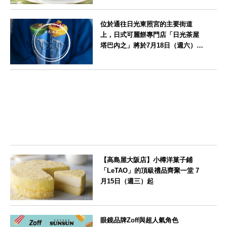
京都府
位於通往日光東照宮的主要街道
上，日式可麗餅專門店「日光茶屋
塔巴內之」將於7月18日（週六）開
幕
栃木県
【高島屋大阪店】小樽洋菓子鋪
「LeTAO」的頂級禮品齊聚一堂 7
月15日（週三）起
大阪府
眼鏡品牌Zoff與超人氣角色