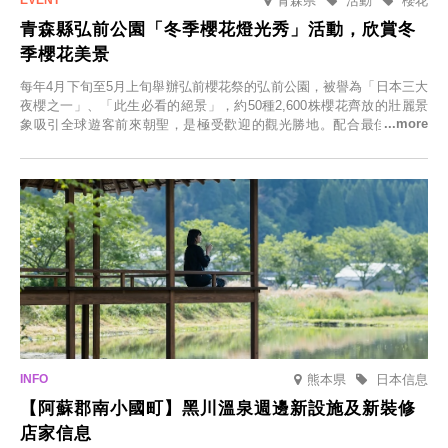
青森県
活動
櫻花
青森縣弘前公園「冬季櫻花燈光秀」活動，欣賞冬
季櫻花美景
每年4月下旬至5月上旬舉辦弘前櫻花祭的弘前公園，被譽為「日本三大
夜櫻之一」、「此生必看的絕景」，約50種2,600株櫻花齊放的壯麗景
象吸引全球遊客前來朝聖，是極受歡迎的觀光勝地。配合最佳觀雪時
節，將於2025年12月1日（週一）至2026年2月28日（週六）期間舉辦
「冬季櫻花燈光秀」。
熊本県
日本信息
【阿蘇郡南小國町】黑川溫泉週邊新設施及新裝修
店家信息