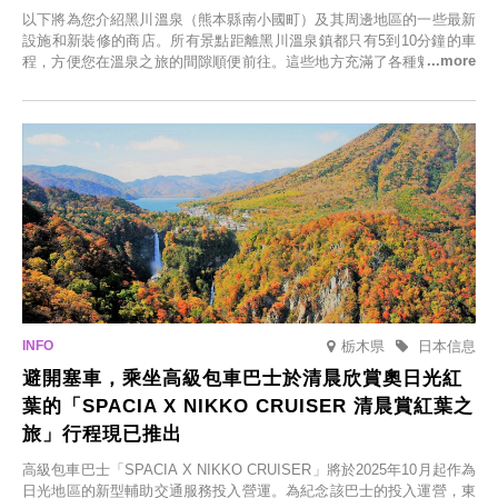
以下將為您介紹黑川溫泉（熊本縣南小國町）及其周邊地區的一些最新
設施和新裝修的商店。所有景點距離黑川溫泉鎮都只有5到10分鐘的車
程，方便您在溫泉之旅的間隙順便前往。這些地方充滿了各種魅力，包
括由老字號旅館新開的店、掩映在蔥鬱鄉村中的咖啡館，以及使用當地
食材的餐廳。讓您體驗黑川溫泉的全新樂趣。
栃木県
日本信息
避開塞車，乘坐高級包車巴士於清晨欣賞奧日光紅
葉的「SPACIA X NIKKO CRUISER 清晨賞紅葉之
旅」行程現已推出
高級包車巴士「SPACIA X NIKKO CRUISER」將於2025年10月起作為
日光地區的新型輔助交通服務投入營運。為紀念該巴士的投入運營，東