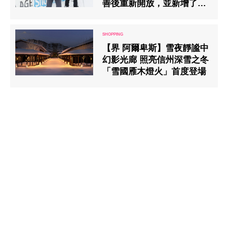
善後重新開放，並新增了雪
上活動
【界 阿爾卑斯】雪夜靜謐中
幻影光廊 照亮信州深雪之冬
「雪國雁木燈火」首度登場