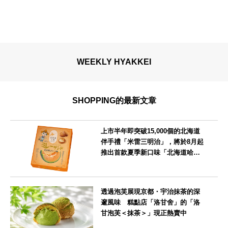
WEEKLY HYAKKEI
SHOPPING的最新文章
上市半年即突破15,000個的北海道
伴手禮「米雷三明治」，將於8月起
推出首款夏季新口味「北海道哈密
瓜味」
北海道
透過泡芙展現京都・宇治抹茶的深
邃風味 糕點店「洛甘舍」的「洛
甘泡芙＜抹茶＞」現正熱賣中