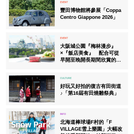
豐田博物館將參展「Coppa
Centro Giappone 2026」
大阪城公園『梅林漫步』
×『飯店美食』 配合可從
早開至晚開長期間欣賞的
「梅林」最佳觀賞期，推出
午間套餐
好玩又好拍的復古有田街道
♪「第16屆有田燒雛祭典」
北海道棒球場F村的「F
VILLAGE雪上樂園」大幅改