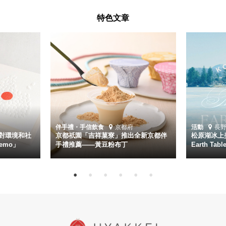
特色文章
伴手禮・手信
飲食
京都府
活動
長
對環境和社
京都祇園「吉祥菓寮」推出全新京都伴
松原湖冰上美
emo」
手禮推薦——黃豆粉布丁
Earth Ta