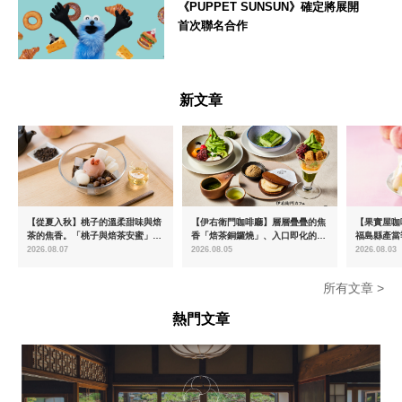
《PUPPET SUNSUN》確定將展開
首次聯名合作
--
新文章
【從夏入秋】桃子的溫柔甜味與焙
【伊右衛門咖啡廳】層層疊疊的焦
【果實屋咖
茶的焦香。「桃子與焙茶安蜜」將
香「焙茶銅鑼燒」、入口即化的
福島縣產當
於8月中旬起限時販售
「宇治抹茶提拉米蘇」全新登場
2026.08.07
2026.08.05
2026.08.03
所有文章 >
熱門文章