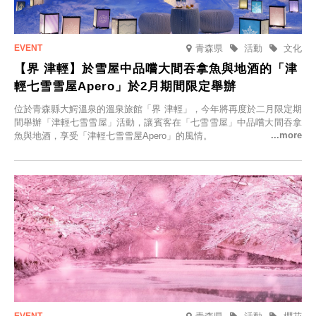
青森県
活動
文化
【界 津輕】於雪屋中品嚐大間吞拿魚與地酒的「津
輕七雪雪屋Apero」於2月期間限定舉辦
位於青森縣大鰐溫泉的溫泉旅館「界 津輕」，今年將再度於二月限定期
間舉辦「津輕七雪雪屋」活動，讓賓客在「七雪雪屋」中品嚐大間吞拿
魚與地酒，享受「津輕七雪雪屋Apero」的風情。