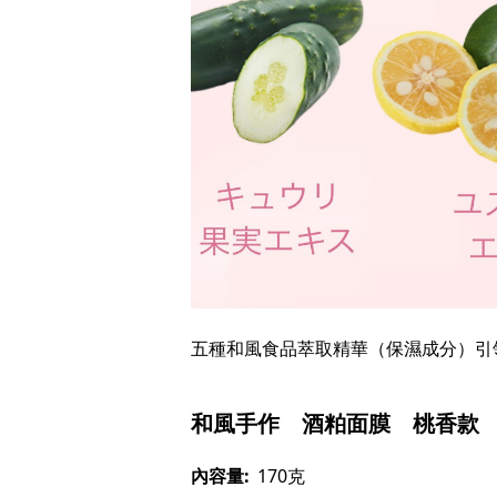
五種和風食品萃取精華（保濕成分）引
和風手作 酒粕面膜 桃香款
內容量:
170克