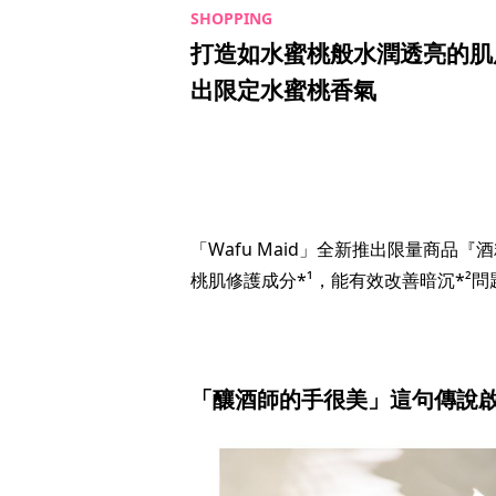
打造如水蜜桃般水潤透亮的肌膚
出限定水蜜桃香氣
「Wafu Maid」全新推出限量商品
桃肌修護成分*¹，能有效改善暗沉*²
「釀酒師的手很美」這句傳說