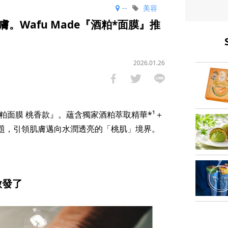
--
美容
。Wafu Made『酒粕*面膜』推
2026.01.26
『酒粕面膜 桃香款』。蘊含獨家酒粕萃取精華*¹＋
問題，引領肌膚邁向水潤透亮的「桃肌」境界。
啟發了