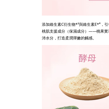
添加維生素C衍生物*³與維生素E*⁴
桃肌支援成分（保濕成分）——桃果實
沛水分，打造柔潤彈嫩的觸感。