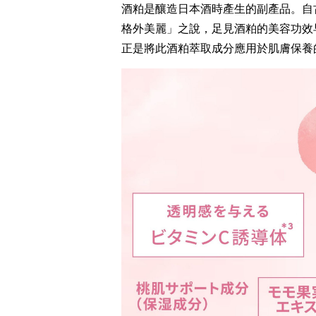
酒粕是釀造日本酒時產生的副產品。自
格外美麗」之說，足見酒粕的美容功效早已
正是將此酒粕萃取成分應用於肌膚保養