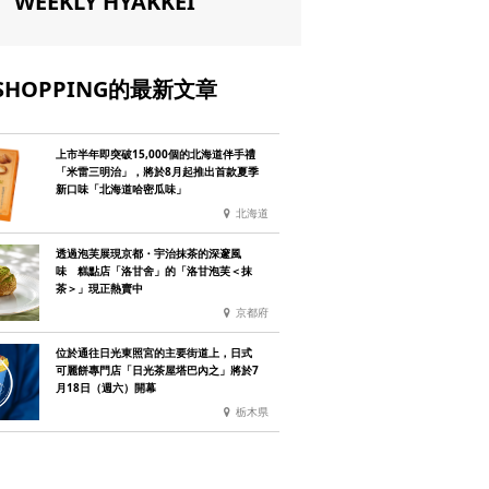
WEEKLY HYAKKEI
SHOPPING的最新文章
上市半年即突破15,000個的北海道伴手禮
「米雷三明治」，將於8月起推出首款夏季
新口味「北海道哈密瓜味」
北海道
透過泡芙展現京都・宇治抹茶的深邃風
味 糕點店「洛甘舍」的「洛甘泡芙＜抹
茶＞」現正熱賣中
京都府
位於通往日光東照宮的主要街道上，日式
可麗餅專門店「日光茶屋塔巴內之」將於7
月18日（週六）開幕
栃木県