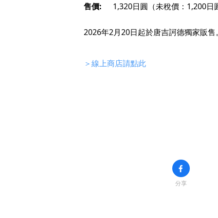
售價:
1,320日圓（未稅價：1,200日
2026年2月20日起於唐吉訶德獨家販售
＞線上商店請點此
分享