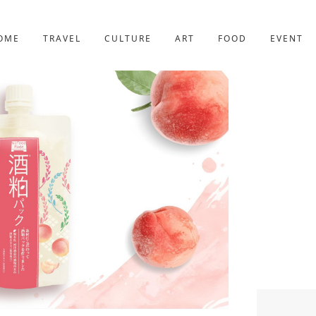
京都
227件
OME
TRAVEL
CULTURE
ART
FOOD
EVENT