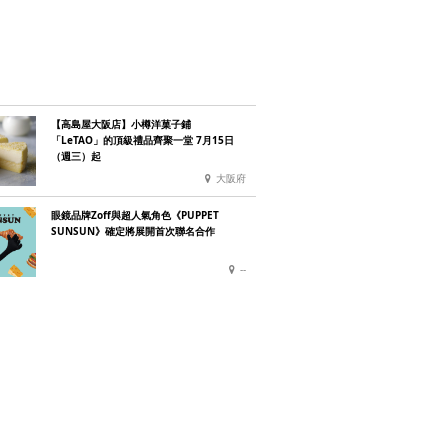
【高島屋大阪店】小樽洋菓子鋪
「LeTAO」的頂級禮品齊聚一堂 7月15日
（週三）起
大阪府
眼鏡品牌Zoff與超人氣角色《PUPPET
SUNSUN》確定將展開首次聯名合作
--