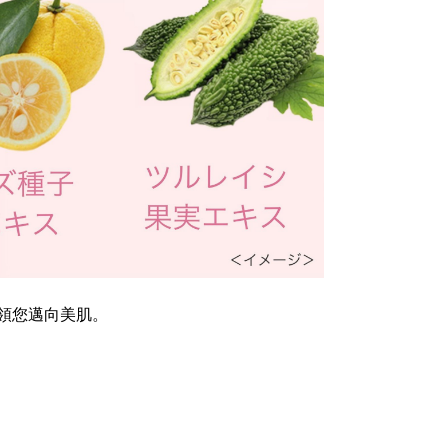
領您邁向美肌。