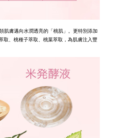
，引領肌膚邁向水潤透亮的「桃肌」。更特別添加
萃取、桃種子萃取、桃葉萃取，為肌膚注入豐