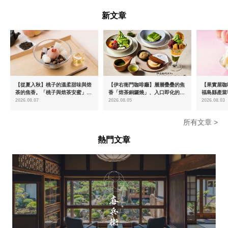
--
新文章
【從夏入秋】桃子的溫柔甜味與焙
【伊右衛門咖啡廳】層層疊疊的焦
【果實屋咖
茶的焦香。「桃子與焙茶安蜜」將
香「焙茶銅鑼燒」、入口即化的
福島縣產當
於8月中旬起限時販售
「宇治抹茶提拉米蘇」全新登場
2026.08.07
2026.08.05
2026.08.03
所有文章 >
熱門文章