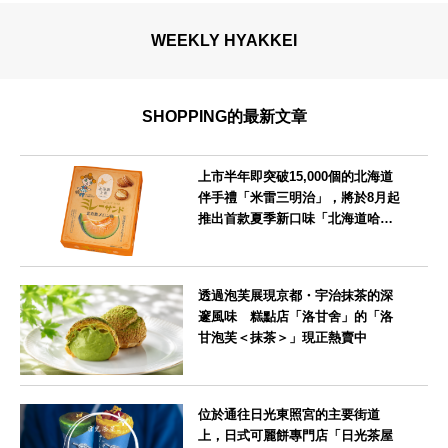
WEEKLY HYAKKEI
SHOPPING的最新文章
上市半年即突破15,000個的北海道
伴手禮「米雷三明治」，將於8月起
推出首款夏季新口味「北海道哈密
瓜味」
北海道
透過泡芙展現京都・宇治抹茶的深
邃風味 糕點店「洛甘舍」的「洛
甘泡芙＜抹茶＞」現正熱賣中
京都府
位於通往日光東照宮的主要街道
上，日式可麗餅專門店「日光茶屋