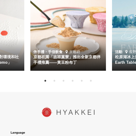
伴手禮・手信
飲食
京都府
活動
長
對環境和社
京都祇園「吉祥菓寮」推出全新京都伴
松原湖冰上美
emo」
手禮推薦——黃豆粉布丁
Earth Ta
Language