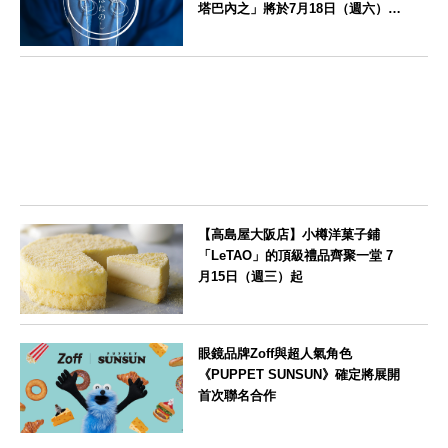
塔巴內之」將於7月18日（週六）開
幕
栃木県
【高島屋大阪店】小樽洋菓子鋪
「LeTAO」的頂級禮品齊聚一堂 7
月15日（週三）起
大阪府
眼鏡品牌Zoff與超人氣角色
《PUPPET SUNSUN》確定將展開
首次聯名合作