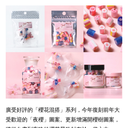
廣受好評的「櫻花混搭」系列，今年復刻前年大
受歡迎的「夜櫻」圖案。更新增滿開櫻樹圖案，