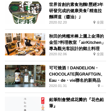
世界首創的素食泡麵!歷經3年
研發完成的健康美食｢精進拉
麵禪道（醬油）｣
2020.02.20
全国
秋田的烤糯米棒上灑上金澤的
金箔?料理教室「airKitchen」
專為觀光客設計的鄉土料理
2020.02.06
全国
可可燒酒！DANDELION・
CHOCOLATE與GRAFTGIN、
Eau・de・vie聯名的新商品
2020.01.31
--
鉛筆削會變成花瓣的『花色鉛
筆』