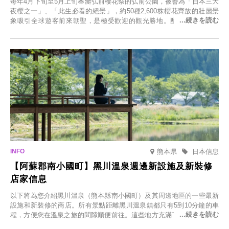
每年4月下旬至5月上旬舉辦弘前櫻花祭的弘前公園，被譽為「日本三大
夜櫻之一」、「此生必看的絕景」，約50種2,600株櫻花齊放的壯麗景
象吸引全球遊客前來朝聖，是極受歡迎的觀光勝地。配合最佳觀雪時
節，將於2025年12月1日（週一）至2026年2月28日（週六）期間舉辦
「冬季櫻花燈光秀」。
熊本県
日本信息
【阿蘇郡南小國町】黑川溫泉週邊新設施及新裝修
店家信息
以下將為您介紹黑川溫泉（熊本縣南小國町）及其周邊地區的一些最新
設施和新裝修的商店。所有景點距離黑川溫泉鎮都只有5到10分鐘的車
程，方便您在溫泉之旅的間隙順便前往。這些地方充滿了各種魅力，包
括由老字號旅館新開的店、掩映在蔥鬱鄉村中的咖啡館，以及使用當地