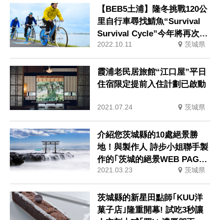
【BEB5土浦】隆冬挑戰120公
里自行車尋找鯖魚“Survival
Survival Cycle”今年將再次舉
2022.10.11
茨城県
行
霞浦老民居旅館“江口屋”平日
住宿限定提前入住計劃已啟動
2021.07.24
茨城県
介紹您茨城縣的10處絕景勝
地！與製作人 詩步小姐聯手製
作的｢茨城的絕景WEB PAGE｣
2021.03.23
茨城県
隆重公開！
茨城縣的新星田點師｢KUU洋
菓子店｣隆重開幕! 試吃3秒讓