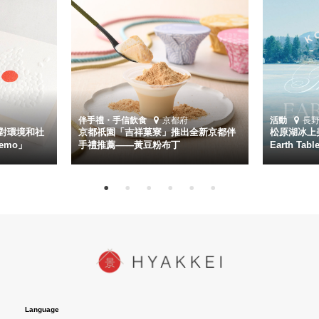
伴手禮・手信
飲食
京都府
活動
長
對環境和社
京都祇園「吉祥菓寮」推出全新京都伴
松原湖冰上美
emo」
手禮推薦——黃豆粉布丁
Earth Ta
Language