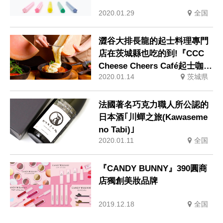
2020.01.29
全国
澀谷大排長龍的起士料理專門
店在茨城縣也吃的到!『CCC
Cheese Cheers Café起士咖啡
2020.01.14
茨城県
廳』守谷店
法國著名巧克力職人所公認的
日本酒｢川蟬之旅(Kawaseme
no Tabi)｣
2020.01.11
全国
『CANDY BUNNY』390圓商
店獨創美妝品牌
2019.12.18
全国