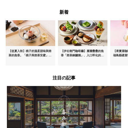
新着
【從夏入秋】桃子的溫柔甜味與焙
【伊右衛門咖啡廳】層層疊疊的焦
【果實屋咖
茶的焦香。「桃子與焙茶安蜜」將
香「焙茶銅鑼燒」、入口即化的
福島縣產當
於8月中旬起限時販售
「宇治抹茶提拉米蘇」全新登場
注目の記事