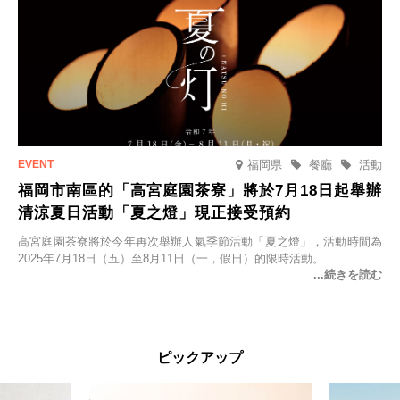
福岡県
餐廳
活動
福岡市南區的「高宮庭園茶寮」將於7月18日起舉辦
清涼夏日活動「夏之燈」現正接受預約
高宮庭園茶寮將於今年再次舉辦人氣季節活動「夏之燈」，活動時間為
2025年7月18日（五）至8月11日（一，假日）的限時活動。
ピックアップ