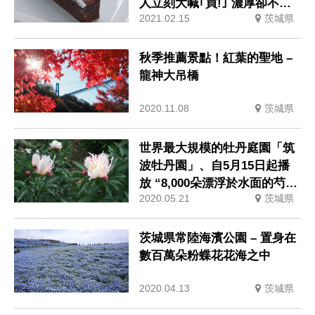
人立刻大喊｢買!｣ 濃厚卻不膩
2021.02.15
茨城県
的”巧克力蛋糕”大獲好評
秋季推薦景點！紅葉的聖地 –
龍神大吊橋
2020.11.08
茨城県
世界最大規模的牡丹庭園「筑
波牡丹園」、自5月15日起播
放 “8,000朵漂浮於水面的芍藥
2020.05.21
茨城県
花”影片共享！
茨城県常陸海濱公園 – 置身在
數百萬朵粉蝶花花海之中
2020.04.13
茨城県