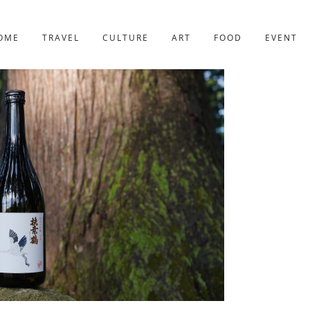
京都
221件
OME
TRAVEL
CULTURE
ART
FOOD
EVENT