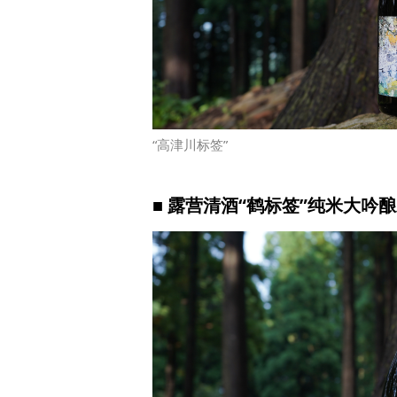
“高津川标签”
■ 露营清酒“鹤标签”纯米大吟