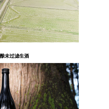
吟酿未过滤生酒