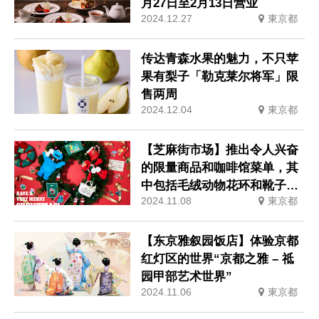
月27日至2月13日营业
2024.12.27
東京都
传达青森水果的魅力，不只苹
果有梨子「勒克莱尔将军」限
售两周
2024.12.04
東京都
【芝麻街市场】推出令人兴奋
的限量商品和咖啡馆菜单，其
中包括毛绒动物花环和靴子形
2024.11.08
東京都
状的杯子，其中的人物享受着
闪闪发光的圣诞节。
【东京雅叙园饭店】体验京都
红灯区的世界“京都之雅 – 祗
园甲部艺术世界”
2024.11.06
東京都