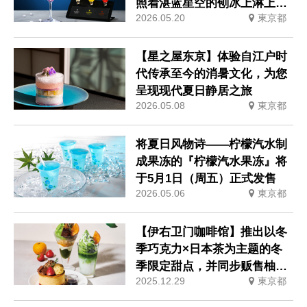
照着湛蓝星空的刨冰上淋上三
2026.05.20
東京都
色梅酒糖浆，尽享夜空变幻之
美
【星之屋东京】体验自江户时
代传承至今的消暑文化，为您
呈现现代夏日静居之旅
2026.05.08
東京都
将夏日风物诗——柠檬汽水制
成果冻的『柠檬汽水果冻』将
于5月1日（周五）正式发售
2026.05.06
東京都
【伊右卫门咖啡馆】推出以冬
季巧克力×日本茶为主题的冬
季限定甜点，并同步贩售柚子
2025.12.29
東京都
茶泡饭期间限定商品