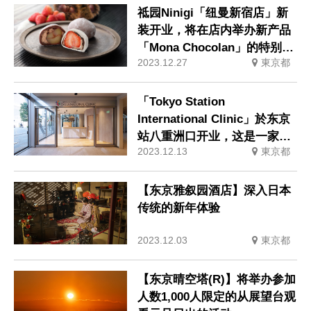
祗园Ninigi「纽曼新宿店」新
装开业，将在店内举办新产品
「Mona Chocolan」的特别销
2023.12.27
東京都
售活动。
「Tokyo Station
International Clinic」於东京
站八重洲口开业，这是一家专
2023.12.13
東京都
门为外国人提供医疗服务的诊
所，所有工作人员都会说英语
和中文。
【东京雅叙园酒店】深入日本
传统的新年体验
2023.12.03
東京都
【东京晴空塔(R)】将举办参加
人数1,000人限定的从展望台观