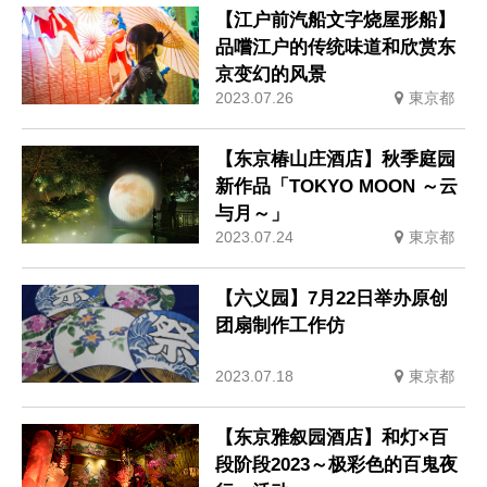
【江户前汽船文字烧屋形船】
品嚐江户的传统味道和欣赏东
京变幻的风景
2023.07.26
東京都
【东京椿山庄酒店】秋季庭园
新作品「TOKYO MOON ～云
与月～」
2023.07.24
東京都
【六义园】7月22日举办原创
团扇制作工作仿
2023.07.18
東京都
【东京雅叙园酒店】和灯×百
段阶段2023～极彩色的百鬼夜