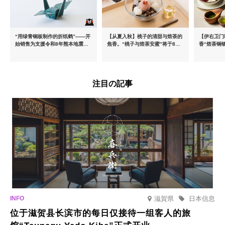
“用绿青铜板制作的折纸鹤”——开
【从夏入秋】桃子的清甜与焙茶的
【伊右卫门
始销售为支援令和8年熊本地震而
焦香。“桃子与焙茶安蜜”将于8月
香“焙茶铜
推出的慈善商品
中旬起限时发售
治抹茶提拉
注目の記事
滋賀県
日本信息
位于滋贺县长滨市的每日仅接待一组客人的旅