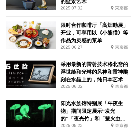
的盆景艺术
2025.07.02
東京都
限时合作咖啡厅「高畑勳展」
开业，可享用以《小熊猫》等
作品为灵感的菜单
2025.06.27
東京都
采用最新的雷射技术将北斋的
浮世绘和光琳的风神和雷神鵰
刻在水晶上的，纯日本艺术作
2025.06.02
東京都
品将在东京晴空街道出售
阳光水族馆特别展「午夜生
物」期间限定展示“发光
的”「夜光竹」和「萤火虫的
2025.05.23
東京都
朋友」