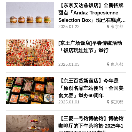
【东京安达兹饭店】全新招牌
甜点「Andaz Tropesienne
Selection Box」现已在糕点店
2025.01.22
東京都
发售
[京王广场饭店]早春传统活动
「饭店玩娃娃节」举行
2025.01.03
東京都
【京王百货新宿店】今年是
「原创名品车站便当・全国美
食大赛」举办60周年
2025.01.01
東京都
【三菱一号馆博物馆】博物馆
咖啡厅的下午茶将於 2025年1