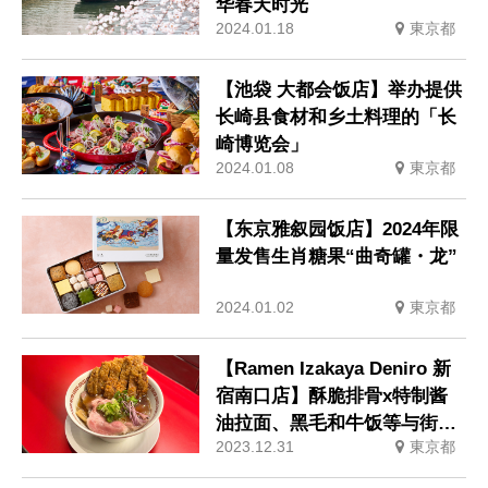
华春天时光
2024.01.18
東京都
【池袋 大都会饭店】举办提供
长崎县食材和乡土料理的「长
崎博览会」
2024.01.08
東京都
【东京雅叙园饭店】2024年限
量发售生肖糖果“曲奇罐・龙”
2024.01.02
東京都
【Ramen Izakaya Deniro 新
宿南口店】酥脆排骨x特制酱
油拉面、黑毛和牛饭等与街头
2023.12.31
東京都
拉面店的合作菜单现已推出