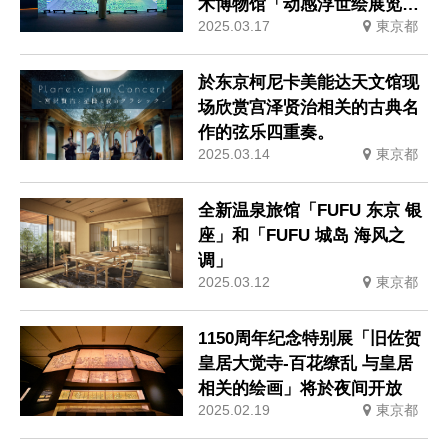
术博物馆「动感浮世绘展览
2025.03.17
東京都
TOKYO」现已开幕
於东京柯尼卡美能达天文馆现
场欣赏宫泽贤治相关的古典名
作的弦乐四重奏。
2025.03.14
東京都
全新温泉旅馆「FUFU 东京 银
座」和「FUFU 城岛 海风之
调」
2025.03.12
東京都
1150周年纪念特别展「旧佐贺
皇居大觉寺-百花缭乱 与皇居
相关的绘画」将於夜间开放
2025.02.19
東京都