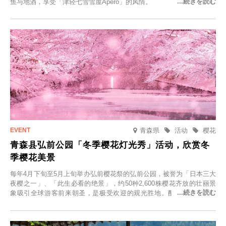
鱼与地酒，享受「津轻七雪雪屋Apero」的风情。
青森県
活动
樱花
青森县弘前公园「冬季樱花灯光秀」活动，欣赏冬
季樱花美景
每年4月下旬至5月上旬举办弘前樱花祭的弘前公园，被誉为「日本三大
夜樱之一」、「此生必看的绝景」，约50种2,600株樱花齐放的壮丽景
象吸引全球游客前来朝圣，是极受欢迎的观光胜地。配合最佳观雪时
节，将於2025年12月1日（周一）至2026年2月28日（周六）期间举办
「冬季樱花灯光秀」。