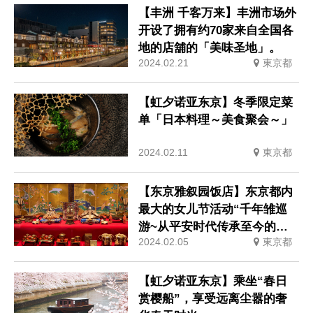
【丰洲 千客万来】丰洲市场外
开设了拥有约70家来自全国各
地的店舖的「美味圣地」。
2024.02.21
東京都
【虹夕诺亚东京】冬季限定菜
单「日本料理～美食聚会～」
2024.02.11
東京都
【东京雅叙园饭店】东京都内
最大的女儿节活动“千年雏巡
游~从平安时代传承至今的思
2024.02.05
東京都
想~百段雏祭2024”
【虹夕诺亚东京】乘坐“春日
赏樱船”，享受远离尘嚣的奢