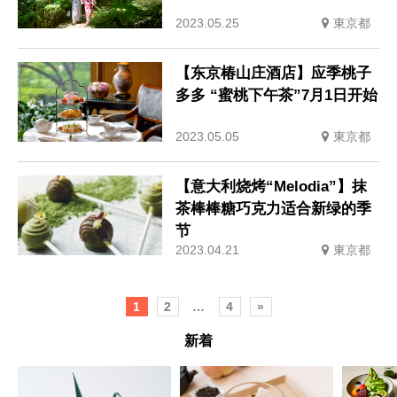
2023.05.25
東京都
【东京椿山庄酒店】应季桃子
多多 “蜜桃下午茶”7月1日开始
2023.05.05
東京都
【意大利烧烤“Melodia”】抹
茶棒棒糖巧克力适合新绿的季
节
2023.04.21
東京都
1
2
…
4
»
新着