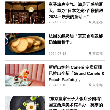
享受凉爽空气、满足五感的夏
天。举办“日本之光×百段阶段
2024～妖美的童话～”
2024.07.22
東京都
法国发酵奶油「东京香蕉发酵
奶油面包干」
2024.07.19
東京都
新鲜出炉的 Canelé 专卖店现
已推出全新「Grand Canelé &
Peach Parfait」。
2024.07.10
東京都
[东京皇家王子大饭店公园塔]
国立西洋美术馆举办「莫奈的