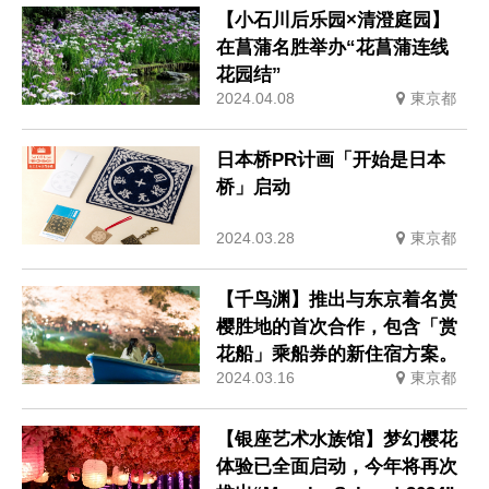
【小石川后乐园×清澄庭园】
在菖蒲名胜举办“花菖蒲连线
花园结”
2024.04.08
東京都
日本桥PR计画「开始是日本
桥」启动
2024.03.28
東京都
【千鸟渊】推出与东京着名赏
樱胜地的首次合作，包含「赏
花船」乘船券的新住宿方案。
2024.03.16
東京都
【银座艺术水族馆】梦幻樱花
体验已全面启动，今年将再次