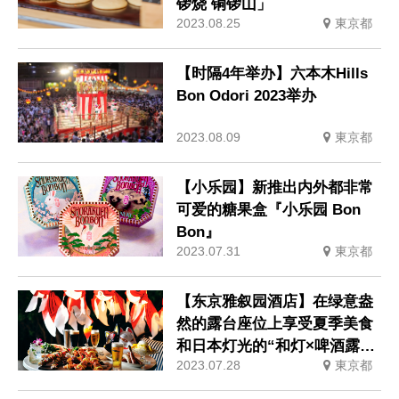
锣烧 铜锣山」
2023.08.25
東京都
【时隔4年举办】六本木Hills
Bon Odori 2023举办
2023.08.09
東京都
【小乐园】新推出内外都非常
可爱的糖果盒『小乐园 Bon
Bon』
2023.07.31
東京都
【东京雅叙园酒店】在绿意盎
然的露台座位上享受夏季美食
和日本灯光的“和灯×啤酒露
2023.07.28
東京都
台”活动