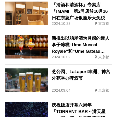
「清酒和清酒杯」专卖店
「IMAMI」第2号店於10月16
日在东急广场银座乐天免税店
2024.10.23
東京都
银座开业
新推出以鸡尾酒为灵感的迷人
李子冻糕“Ume Muscat
Royale”和“Ume Gateau
2024.10.02
東京都
Fromage”！梅子味十足的下
午茶新方案
芝公园、LaLaport丰洲、神宫
外苑举办啤酒节
2024.09.04
東京都
庆祝饭店开幕六周年
「TORRENT BAR～满天星