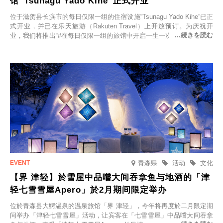
馆“Tsunagu Yado Kihe”正式开业
位于滋贺县长滨市的每日仅限一组的住宿设施“Tsunagu Yado Kihe”已正
式开业，并已在乐天旅游（Rakuten Travel）上开放预订。为庆祝开
业，我们将推出“#在每日仅限一组的旅馆中开启一生一次的回忆之旅”活
动，赠送一晚两日的免费住宿。正因为是每日仅限一组的旅馆，您才能
在此与重要之人共度一段难忘的特别时光。
青森県
活动
文化
【界 津轻】於雪屋中品嚐大间吞拿鱼与地酒的「津
轻七雪雪屋Apero」於2月期间限定举办
位於青森县大鰐温泉的温泉旅馆「界 津轻」，今年将再度於二月限定期
间举办「津轻七雪雪屋」活动，让宾客在「七雪雪屋」中品嚐大间吞拿