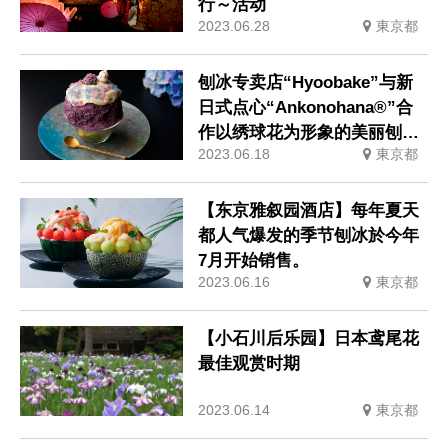
行～活动
2023.06.28
東京都
刨冰专卖店“Hyoobake”与新
日式点心“Ankonohana®”合
作以绣球花为形象的美丽刨冰
2023.06.18
東京都
将期间限定销售
【东京雅叙园酒店】每年夏天
都人气爆发的季节刨冰於今年
7月开始销售。
2023.06.16
東京都
【小石川后乐园】日本鸢尾花
最佳观赏时期
2023.06.14
東京都