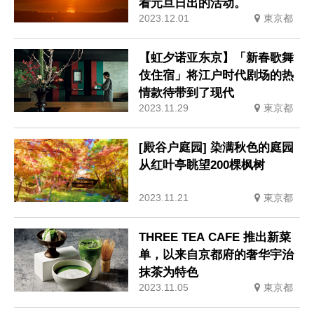
看元旦日出的活动。
2023.12.01
東京都
【虹夕诺亚东京】「新春歌舞
伎住宿」将江户时代剧场的热
情款待带到了现代
2023.11.29
東京都
[殿谷户庭园] 染满秋色的庭园
从红叶亭眺望200棵枫树
2023.11.21
東京都
THREE TEA CAFE 推出新菜
单，以来自京都府的奢华宇治
抹茶为特色
2023.11.05
東京都