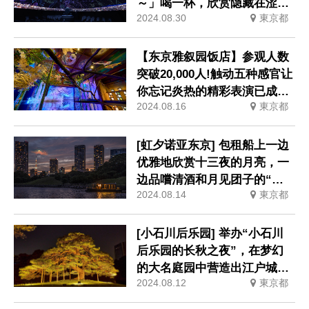
～」喝一杯，欣赏隐藏在涩谷
2024.08.30
東京都
霓虹灯下的最美星空
【东京雅叙园饭店】参观人数
突破20,000人!触动五种感官让
你忘记炎热的精彩表演已成为
2024.08.16
東京都
热门话题：“和之光×百段阶段
2024～妖美的童话～”
[虹夕诺亚东京] 包租船上一边
优雅地欣赏十三夜的月亮，一
边品嚐清酒和月见团子的“晚
2024.08.14
東京都
月住宿”
[小石川后乐园] 举办“小石川
后乐园的长秋之夜”，在梦幻
的大名庭园中营造出江户城的
2024.08.12
東京都
喧嚣