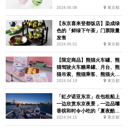
2024.05.08
東京都
【东京喜来登都饭店】染成绿
色的「鲜绿下午茶」门票限量
发售
2024.05.01
東京都
【限定商品】熊猫火车罐、熊
猫驾驶火车糖果罐、月台、熊
猫吊索、熊猫乘客、熊猫火车
2024.04.19
東京都
罐等。
「虹夕诺亚东京」在包租船上
一边欣赏东京夜景，一边品嚐
香槟和时令小吃的「夏夜酷船
2024.04.15
東京都
Asobi」。