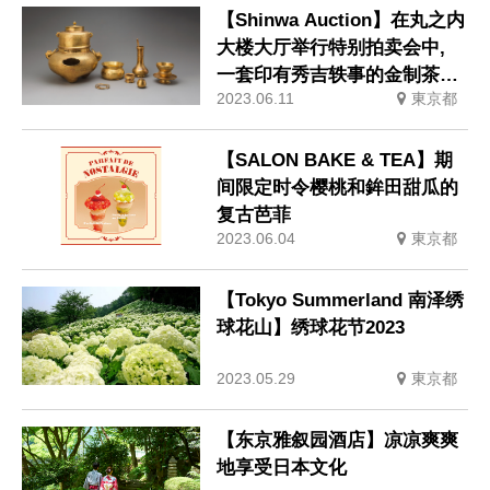
【Shinwa Auction】在丸之内
大楼大厅举行特别拍卖会中,
一套印有秀吉轶事的金制茶具
2023.06.11
東京都
以3.45亿日元的价格中标。还
有草间弥生的《南瓜》等许多
着名作品。
【SALON BAKE & TEA】期
间限定时令樱桃和鉾田甜瓜的
复古芭菲
2023.06.04
東京都
【Tokyo Summerland 南泽绣
球花山】绣球花节2023
2023.05.29
東京都
【东京雅叙园酒店】凉凉爽爽
地享受日本文化