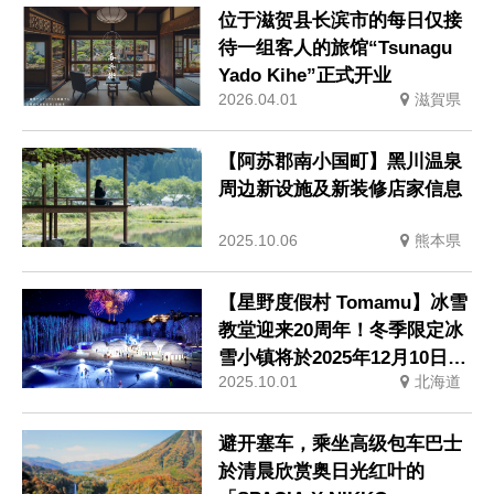
位于滋贺县长滨市的每日仅接
待一组客人的旅馆“Tsunagu
Yado Kihe”正式开业
2026.04.01
滋賀県
【阿苏郡南小国町】黑川温泉
周边新设施及新装修店家信息
2025.10.06
熊本県
【星野度假村 Tomamu】冰雪
教堂迎来20周年！冬季限定冰
雪小镇将於2025年12月10日开
2025.10.01
北海道
放
避开塞车，乘坐高级包车巴士
於清晨欣赏奥日光红叶的