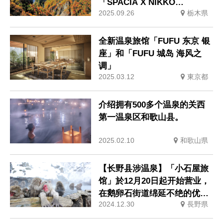
「SPACIA X NIKKO
2025.09.26
栃木県
CRUISER 清晨赏红叶之旅」
行程现已推出
全新温泉旅馆「FUFU 东京 银
座」和「FUFU 城岛 海风之
调」
2025.03.12
東京都
介绍拥有500多个温泉的关西
第一温泉区和歌山县。
2025.02.10
和歌山県
【长野县涉温泉】「小石屋旅
馆」於12月20日起开始营业，
在鹅卵石街道绵延不绝的优雅
2024.12.30
長野県
温泉小镇中度过悠闲时光。