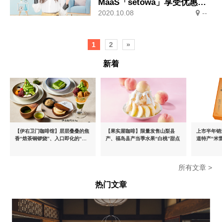
MaaS「setowa」享受优惠的
2020.10.08
--
周游通关票！中条Ayami､新形
象公开！手拿手机笑开怀！
1
2
»
新着
【伊右卫门咖啡馆】层层叠叠的焦
【果实屋咖啡】限量发售山梨县
上市半年销量
香“焙茶铜锣烧”、入口即化的“宇
产、福岛县产当季水果“白桃”甜点
道特产“米
治抹茶提拉米苏”全新登场
出首款夏季
所有文章 >
热门文章