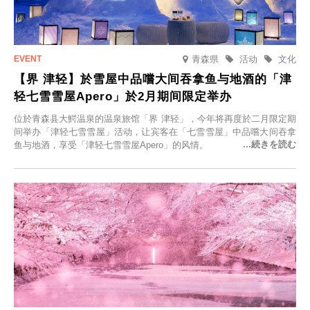
青森県
活动
文化
【界 津轻】於雪屋中品嚐大间吞拿鱼与地酒的「津
轻七雪雪屋Apero」於2月期间限定举办
位於青森县大鰐温泉的温泉旅馆「界 津轻」，今年将再度於二月限定期
间举办「津轻七雪雪屋」活动，让宾客在「七雪雪屋」中品嚐大间吞拿
鱼与地酒，享受「津轻七雪雪屋Apero」的风情。