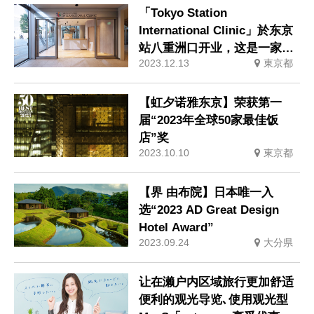
「Tokyo Station
International Clinic」於东京
站八重洲口开业，这是一家专
2023.12.13
東京都
门为外国人提供医疗服务的诊
所，所有工作人员都会说英语
和中文。
【虹夕诺雅东京】荣获第一
届“2023年全球50家最佳饭
店”奖
2023.10.10
東京都
【界 由布院】日本唯一入
选“2023 AD Great Design
Hotel Award”
2023.09.24
大分県
让在濑户内区域旅行更加舒适
便利的观光导览､使用观光型