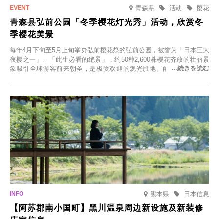
青森県
活动
樱花
青森县弘前公园「冬季樱花灯光秀」活动，欣赏冬
季樱花美景
每年4月下旬至5月上旬举办弘前樱花祭的弘前公园，被誉为「日本三大
夜樱之一」、「此生必看的绝景」，约50种2,600株樱花齐放的壮丽景
象吸引全球游客前来朝圣，是极受欢迎的观光胜地。配合最佳观雪时
节，将於2025年12月1日（周一）至2026年2月28日（周六）期间举办
「冬季樱花灯光秀」。
熊本県
日本信息
【阿苏郡南小国町】黑川温泉周边新设施及新装修