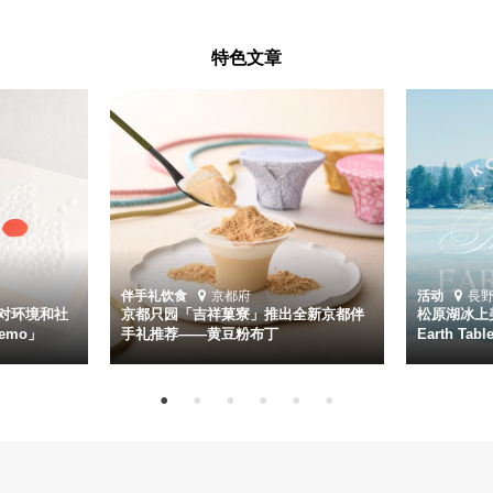
特色文章
伴手礼
饮食
京都府
活动
長
对环境和社
京都只园「吉祥菓寮」推出全新京都伴
松原湖冰上美
emo」
手礼推荐——黄豆粉布丁
Earth Ta