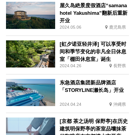
屋久岛絶景度假酒店“samana
hotel Yakushima”翻新后重新
开业
2024.05.06
鹿児島県
[虹夕诺亚轻井泽] 可以享受时
间和季节变化的非凡全日休息
室「棚田休息室」诞生
2024.04.26
長野県
东急酒店集团新品牌酒店
「STORYLINE濑长岛」开业
2024.04.24
沖縄県
[京都 茶之汤明 保野亭]在历史
建筑明保野亭的茶室品嚐抹茶