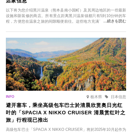
店家信息
以下将为您介绍黑川温泉（熊本县南小国町）及其周边地区的一些最新
设施和新装修的商店。所有景点距离黑川温泉镇都只有5到10分钟的车
程，方便您在温泉之旅的间隙顺便前往。这些地方充满了各种魅力，包
括由老字号旅馆新开的店、掩映在葱郁乡村中的咖啡馆，以及使用当地
食材的餐厅。让您体验黑川温泉的全新乐趣。
栃木県
日本信息
避开塞车，乘坐高级包车巴士於清晨欣赏奥日光红
叶的「SPACIA X NIKKO CRUISER 清晨赏红叶之
旅」行程现已推出
高级包车巴士「SPACIA X NIKKO CRUISER」将於2025年10月起作为