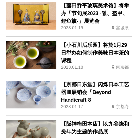
【藤田乔平玻璃美术馆】将举
办「节句展2023 -雏、盔甲、
鲤鱼旗-」展览会
2023.01.19
宮城県
【小石川后乐园】将於1月29
日举办如何制作美味日本茶的
课程
2023.01.18
東京都
【京都日东堂】闪烁日本工艺
器皿展销会「Beyond
Handicraft 8」
2023.01.17
京都府
【阪神梅田本店】以九谷烧和
兔年为主题的作品展