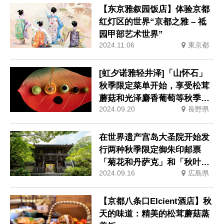
【东京雅叙园饭店】体验京都
红灯区的世界“京都之雅 – 祗
园甲部艺术世界”
2024.11.06
東京都
[虹夕诺雅轻井泽]「山怀石」
秋季限定菜单开始，享受松茸
蘑菇和光泽麝香葡萄等秋季风
2024.09.20
長野県
味
在世界遗产宫岛大圣院开始发
行两种秋季限定御朱印邮票
「菊花和丹萨克」和「秋叶和
2024.09.16
広島県
蜡烛」。
【京都八条口Elcient酒店】秋
天的味道：精美的松茸蘑菇蒸