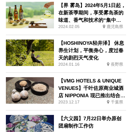
【界 雾岛】2024年5月1日起，
在新茶季期间，享受雾岛茶的
味道、香气和技术的“集中享
2024.02.05
鹿児島県
受雾岛茶住宿计划”
【HOSHINOYA轻井泽】 休息
养生计划，平衡身心，度过春
天的剧烈天气变化
2024.01.16
長野県
【VMG HOTELS & UNIQUE
VENUES】千叶佐原商业城酒
店 NIPPONIA 现已推出结合酿
2023.12.17
千葉県
造和发酵文化的体验活动。
【六义园】7月22日举办原创
团扇制作工作仿