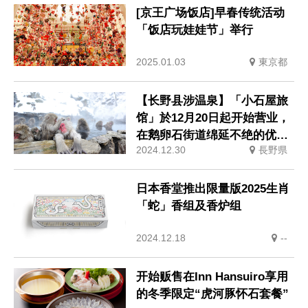
[京王广场饭店]早春传统活动
「饭店玩娃娃节」举行
2025.01.03
東京都
【长野县涉温泉】「小石屋旅
馆」於12月20日起开始营业，
在鹅卵石街道绵延不绝的优雅
2024.12.30
長野県
温泉小镇中度过悠闲时光。
日本香堂推出限量版2025生肖
「蛇」香组及香炉组
2024.12.18
--
开始贩售在Inn Hansuiro享用
的冬季限定“虎河豚怀石套餐”