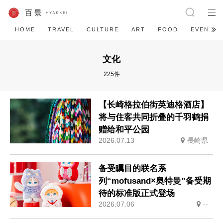
HOME
TRAVEL
CULTURE
ART
FOOD
EVENT
文化
225件
【长崎格拉伯街英迪格酒店】
将与住客共同折叠的千羽鹤捐
赠给和平公园
2026.07.13
長崎県
备受瞩目的联名系
列“mofusand×奥特曼”备受期
待的标准版正式登场
2026.07.06
--