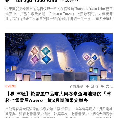
馆“Tsunagu Yado Kihe”正式开业
位于滋贺县长滨市的每日仅限一组的住宿设施“Tsunagu Yado Kihe”已正
式开业，并已在乐天旅游（Rakuten Travel）上开放预订。为庆祝开
业，我们将推出“#在每日仅限一组的旅馆中开启一生一次的回忆之旅”活
动，赠送一晚两日的免费住宿。正因为是每日仅限一组的旅馆，您才能
在此与重要之人共度一段难忘的特别时光。
青森県
活动
文化
【界 津轻】於雪屋中品嚐大间吞拿鱼与地酒的「津
轻七雪雪屋Apero」於2月期间限定举办
位於青森县大鰐温泉的温泉旅馆「界 津轻」，今年将再度於二月限定期
间举办「津轻七雪雪屋」活动，让宾客在「七雪雪屋」中品嚐大间吞拿