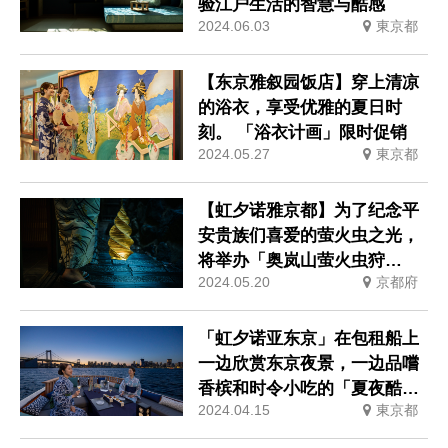
验江户生活的智慧与酷感
2024.06.03
東京都
【东京雅叙园饭店】穿上清凉
的浴衣，享受优雅的夏日时
刻。 「浴衣计画」限时促销
2024.05.27
東京都
【虹夕诺雅京都】为了纪念平
安贵族们喜爱的萤火虫之光，
将举办「奥岚山萤火虫狩
2024.05.20
京都府
猎」。
「虹夕诺亚东京」在包租船上
一边欣赏东京夜景，一边品嚐
香槟和时令小吃的「夏夜酷船
2024.04.15
東京都
Asobi」。