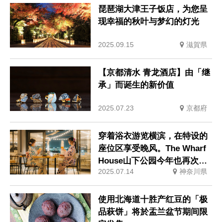
琵琶湖大津王子饭店，为您呈
现幸福的秋叶与梦幻的灯光
2025.09.15
滋賀県
【京都清水 青龙酒店】由「继
承」而诞生的新价值
2025.07.23
京都府
穿着浴衣游览横滨，在特设的
座位区享受晚风。The Wharf
House山下公园今年也再次举
2025.07.14
神奈川県
办「浴衣啤酒花园」
使用北海道十胜产红豆的「极
品萩饼」将於盂兰盆节期间限