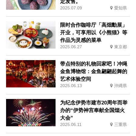
定发售。
2025.07.09
愛知県
限时合作咖啡厅「高畑勳展」
开业，可享用以《小熊猫》等
作品为灵感的菜单
2025.06.27
東京都
带点特别的礼物回家吧！冲绳
金鱼博物馆：金鱼翩翩起舞的
艺术体验空间
2025.06.13
沖縄県
为纪念伊势市建市20周年而举
办的“伊势神宫奉献全国烟火
大会”
2025.06.11
三重県