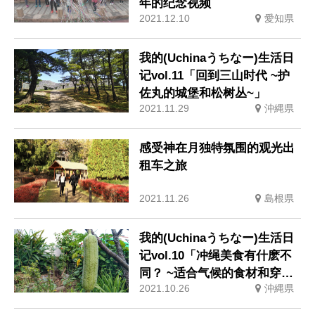
年的纪念视频
2021.12.10
愛知県
我的(Uchinaうちなー)生活日
记vol.11「回到三山时代 ~护
佐丸的城堡和松树丛~」
2021.11.29
沖縄県
感受神在月独特氛围的观光出
租车之旅
2021.11.26
島根県
我的(Uchinaうちなー)生活日
记vol.10「冲绳美食有什麽不
同？ ~适合气候的食材和穿越
2021.10.26
沖縄県
日本内陆的食材~」