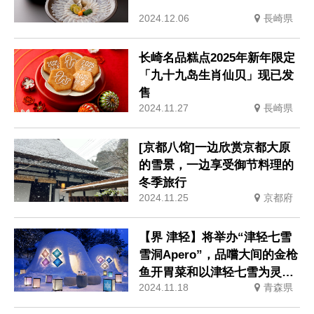
2024.12.06
長崎県
长崎名品糕点2025年新年限定
「九十九岛生肖仙贝」现已发
售
2024.11.27
長崎県
[京都八馆]一边欣赏京都大原
的雪景，一边享受御节料理的
冬季旅行
2024.11.25
京都府
【界 津轻】将举办“津轻七雪
雪洞Apero”，品嚐大间的金枪
鱼开胃菜和以津轻七雪为灵感
2024.11.18
青森県
的限量版清酒。