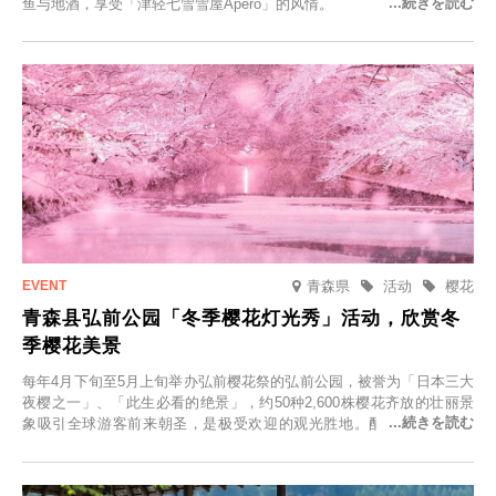
鱼与地酒，享受「津轻七雪雪屋Apero」的风情。
青森県
活动
樱花
青森县弘前公园「冬季樱花灯光秀」活动，欣赏冬
季樱花美景
每年4月下旬至5月上旬举办弘前樱花祭的弘前公园，被誉为「日本三大
夜樱之一」、「此生必看的绝景」，约50种2,600株樱花齐放的壮丽景
象吸引全球游客前来朝圣，是极受欢迎的观光胜地。配合最佳观雪时
节，将於2025年12月1日（周一）至2026年2月28日（周六）期间举办
「冬季樱花灯光秀」。