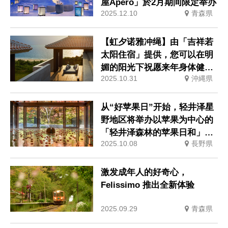
屋Apero」於2月期间限定举办
2025.12.10
青森県
【虹夕诺雅冲绳】由「吉祥若
太阳住宿」提供，您可以在明
媚的阳光下祝愿来年身体健
2025.10.31
沖縄県
康、好运连连。
从“好苹果日”开始，轻井泽星
野地区将举办以苹果为中心的
「轻井泽森林的苹果日和」活
2025.10.08
長野県
动
激发成年人的好奇心，
Felissimo 推出全新体验
2025.09.29
青森県