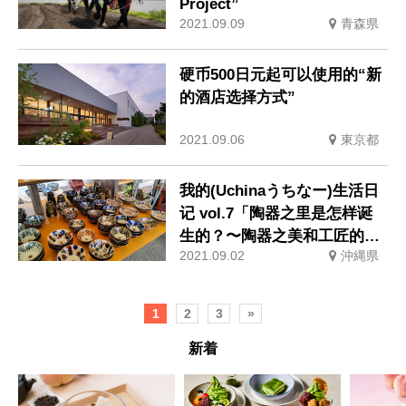
Project”
2021.09.09
青森県
硬币500日元起可以使用的“新
的酒店选择方式”
2021.09.06
東京都
我的(Uchinaうちなー)生活日
记 vol.7「陶器之里是怎样诞
生的？〜陶器之美和工匠的情
2021.09.02
沖縄県
怀〜」
1
2
3
»
新着