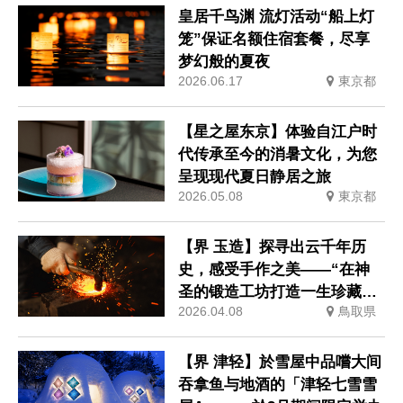
皇居千鸟渊 流灯活动“船上灯
笼”保证名额住宿套餐，尽享
梦幻般的夏夜
2026.06.17
東京都
【星之屋东京】体验自江户时
代传承至今的消暑文化，为您
呈现现代夏日静居之旅
2026.05.08
東京都
【界 玉造】探寻出云千年历
史，感受手作之美——“在神
圣的锻造工坊打造一生珍藏的
2026.04.08
鳥取県
锻造托盘体验”活动即将举办
【界 津轻】於雪屋中品嚐大间
吞拿鱼与地酒的「津轻七雪雪