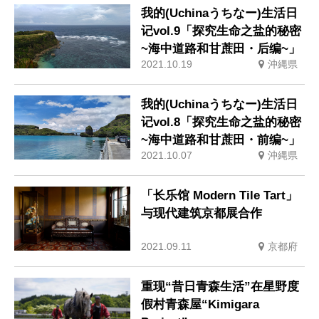
我的(Uchinaうちなー)生活日
记vol.9「探究生命之盐的秘密
~海中道路和甘蔗田・后编~」
2021.10.19
沖縄県
我的(Uchinaうちなー)生活日
记vol.8「探究生命之盐的秘密
~海中道路和甘蔗田・前编~」
2021.10.07
沖縄県
「长乐馆 Modern Tile Tart」
与现代建筑京都展合作
2021.09.11
京都府
重现“昔日青森生活”在星野度
假村青森屋“Kimigara