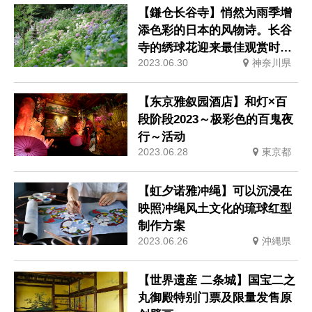
【鎌仓长谷寺】悄然为雨季增
添色彩的日本的风物诗。长谷
寺的绣球花迎来最佳观赏时
2023.06.30
神奈川県
期。
【东京雅叙园酒店】和灯×百
段阶段2023～极彩色的百鬼夜
行～活动
2023.06.28
東京都
【虹夕诺雅冲绳】可以沉浸在
映照冲绳风土文化的琉球红型
制作方案
2023.06.26
沖縄県
【世界遗産 二条城】国宝二之
丸御殿特别门票及限量发售原