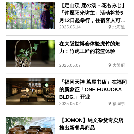
【定山渓 鹿の汤・花もみじ】
「许愿阳光坊主」活动将於5
月12日起举行，住宿客人可制
2025.05.14
北海道
作自己的许愿阳光坊主娃娃
在大阪世博会体验虎竹的魅
力：竹虎工匠的花篮体验
2025.05.07
大阪府
「福冈天神 茑屋书店」在福冈
的新象征「ONE FUKUOKA
BLDG.」开业
2025.05.02
福岡県
【JOMON】绳文杂货专卖店
推出新餐具商品