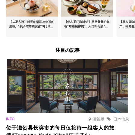
【从夏入秋】桃子的清甜与焙茶的
【伊右卫门咖啡馆】层层叠叠的焦
【果实屋咖
焦香。“桃子与焙茶安蜜”将于8月
香“焙茶铜锣烧”、入口即化的“宇
产、福岛县
中旬起限时发售
治抹茶提拉米苏”全新登场
注目の記事
滋賀県
日本信息
位于滋贺县长滨市的每日仅接待一组客人的旅