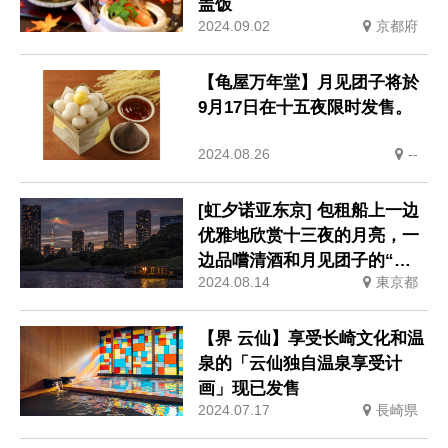
盖饭
2024.09.02
京都府
【龟屋万年堂】月见团子将於
9月17日在十五夜限时发售。
2024.08.26
--
[虹夕诺亚东京] 包租船上一边
优雅地欣赏十三夜的月亮，一
边品嚐清酒和月见团子的“晚
2024.08.14
東京都
月住宿”
【界 云仙】享受长崎文化和温
泉的「云仙独自温泉享受计
画」现已发售
2024.07.17
長崎県