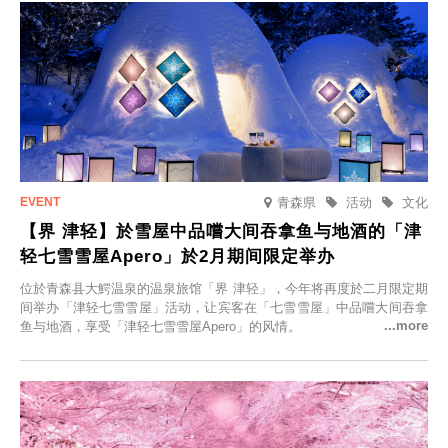
青森県
活动
文化
【界 津轻】於雪屋中品嚐大间吞拿鱼与地酒的「津
轻七雪雪屋Apero」於2月期间限定举办
位於青森县大鰐温泉的温泉旅馆「界 津轻」，今年将再度於二月限定期
间举办「津轻七雪雪屋」活动，让宾客在「七雪雪屋」中品嚐大间吞拿
鱼与地酒，享受「津轻七雪雪屋Apero」的风情。