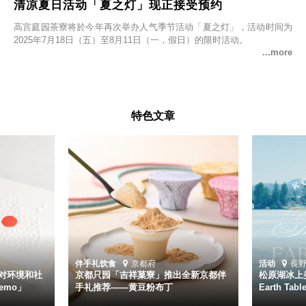
清凉夏日活动「夏之灯」现正接受预约
高宫庭园茶寮将於今年再次举办人气季节活动「夏之灯」，活动时间为
2025年7月18日（五）至8月11日（一，假日）的限时活动。
特色文章
伴手礼
饮食
京都府
活动
長
对环境和社
京都只园「吉祥菓寮」推出全新京都伴
松原湖冰上美
emo」
手礼推荐——黄豆粉布丁
Earth Ta