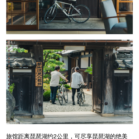
旅馆距离琵琶湖约2公里，可尽享琵琶湖的绝美