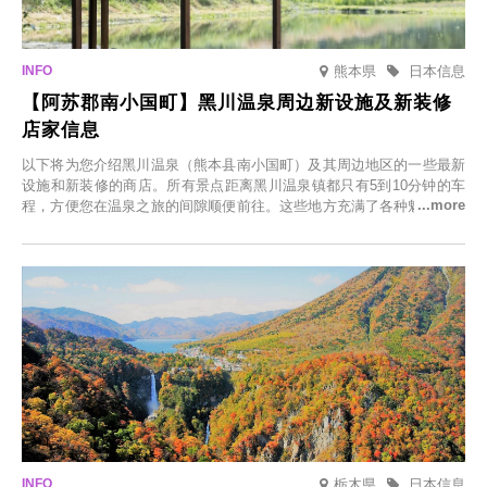
熊本県
日本信息
【阿苏郡南小国町】黑川温泉周边新设施及新装修
店家信息
以下将为您介绍黑川温泉（熊本县南小国町）及其周边地区的一些最新
设施和新装修的商店。所有景点距离黑川温泉镇都只有5到10分钟的车
程，方便您在温泉之旅的间隙顺便前往。这些地方充满了各种魅力，包
括由老字号旅馆新开的店、掩映在葱郁乡村中的咖啡馆，以及使用当地
食材的餐厅。让您体验黑川温泉的全新乐趣。
栃木県
日本信息