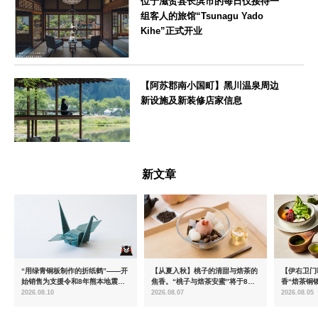
位于滋贺县长滨市的每日仅接待一
组客人的旅馆“Tsunagu Yado
Kihe”正式开业
滋賀県
【阿苏郡南小国町】黑川温泉周边
新设施及新装修店家信息
熊本県
新文章
“用绿青铜板制作的折纸鹤”——开
【从夏入秋】桃子的清甜与焙茶的
【伊右卫门
始销售为支援令和8年熊本地震而
焦香。“桃子与焙茶安蜜”将于8月
香“焙茶铜
推出的慈善商品
中旬起限时发售
治抹茶提拉
2026.08.10
2026.08.07
2026.08.05