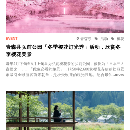
青森県
活动
樱花
青森县弘前公园「冬季樱花灯光秀」活动，欣赏冬
季樱花美景
每年4月下旬至5月上旬举办弘前樱花祭的弘前公园，被誉为「日本三大
夜樱之一」、「此生必看的绝景」，约50种2,600株樱花齐放的壮丽景
象吸引全球游客前来朝圣，是极受欢迎的观光胜地。配合最佳观雪时
节，将於2025年12月1日（周一）至2026年2月28日（周六）期间举办
「冬季樱花灯光秀」。