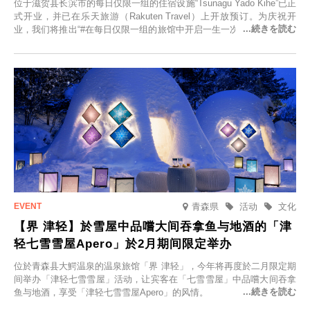
位于滋贺县长滨市的每日仅限一组的住宿设施“Tsunagu Yado Kihe”已正
式开业，并已在乐天旅游（Rakuten Travel）上开放预订。为庆祝开
业，我们将推出“#在每日仅限一组的旅馆中开启一生一次的回忆之旅”活
动，赠送一晚两日的免费住宿。正因为是每日仅限一组的旅馆，您才能
在此与重要之人共度一段难忘的特别时光。
青森県
活动
文化
【界 津轻】於雪屋中品嚐大间吞拿鱼与地酒的「津
轻七雪雪屋Apero」於2月期间限定举办
位於青森县大鰐温泉的温泉旅馆「界 津轻」，今年将再度於二月限定期
间举办「津轻七雪雪屋」活动，让宾客在「七雪雪屋」中品嚐大间吞拿
鱼与地酒，享受「津轻七雪雪屋Apero」的风情。