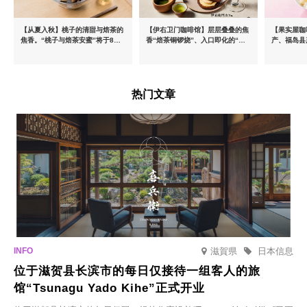
【从夏入秋】桃子的清甜与焙茶的
【伊右卫门咖啡馆】层层叠叠的焦
【果实屋咖
焦香。“桃子与焙茶安蜜”将于8月
香“焙茶铜锣烧”、入口即化的“宇
产、福岛县
中旬起限时发售
治抹茶提拉米苏”全新登场
热门文章
滋賀県
日本信息
位于滋贺县长滨市的每日仅接待一组客人的旅
馆“Tsunagu Yado Kihe”正式开业