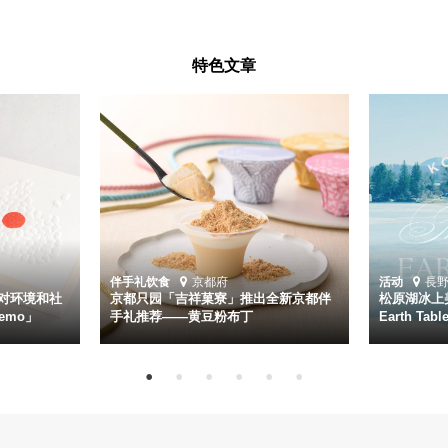
特色文章
伴手礼
饮食
京都府
活动
長
对环境和社
京都只园「吉祥菓寮」推出全新京都伴
松原湖冰上美
emo」
手礼推荐——黄豆粉布丁
Earth Ta