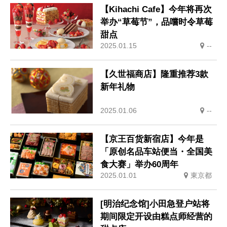
【Kihachi Cafe】今年将再次
举办“草莓节”，品嚐时令草莓
甜点
2025.01.15
--
【久世福商店】隆重推荐3款
新年礼物
2025.01.06
--
【京王百货新宿店】今年是
「原创名品车站便当・全国美
食大赛」举办60周年
2025.01.01
東京都
[明治纪念馆]小田急登户站将
期间限定开设由糕点师经营的