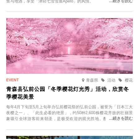
鱼与地酒，享受「津轻七雪雪屋Apero」的风情。
青森県
活动
樱花
青森县弘前公园「冬季樱花灯光秀」活动，欣赏冬
季樱花美景
每年4月下旬至5月上旬举办弘前樱花祭的弘前公园，被誉为「日本三大
夜樱之一」、「此生必看的绝景」，约50种2,600株樱花齐放的壮丽景
象吸引全球游客前来朝圣，是极受欢迎的观光胜地。配合最佳观雪时
节，将於2025年12月1日（周一）至2026年2月28日（周六）期间举办
「冬季樱花灯光秀」。