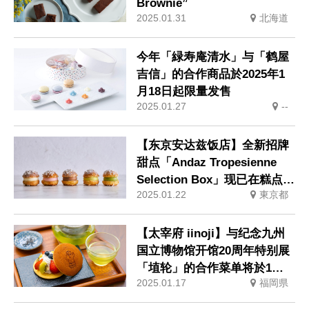
Brownie”
2025.01.31
北海道
今年「緑寿庵清水」与「鹤屋
吉信」的合作商品於2025年1
月18日起限量发售
2025.01.27
--
【东京安达兹饭店】全新招牌
甜点「Andaz Tropesienne
Selection Box」现已在糕点店
2025.01.22
東京都
发售
【太宰府 iinoji】与纪念九州
国立博物馆开馆20周年特别展
「埴轮」的合作菜单将於1月
2025.01.17
福岡県
21日发售