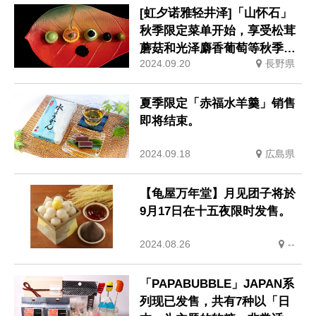
[虹夕诺雅轻井泽]「山怀石」
秋季限定菜单开始，享受松茸
蘑菇和光泽麝香葡萄等秋季风
2024.09.20
長野県
味
夏季限定「赤福水羊羹」销售
即将结束。
2024.09.18
広島県
【龟屋万年堂】月见团子将於
9月17日在十五夜限时发售。
2024.08.26
--
「PAPABUBBLE」JAPAN系
列现已发售，共有7种以「日