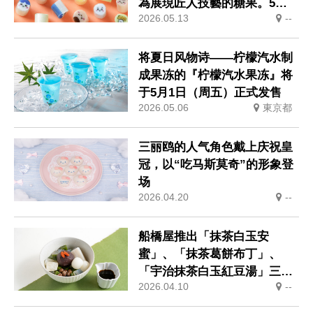
為展現匠人技藝的糖果。5月8
2026.05.13
--
日起於全國發售
将夏日风物诗——柠檬汽水制
成果冻的『柠檬汽水果冻』将
于5月1日（周五）正式发售
2026.05.06
東京都
三丽鸥的人气角色戴上庆祝皇
冠，以“吃马斯莫奇”的形象登
场
2026.04.20
--
船橋屋推出「抹茶白玉安
蜜」、「抹茶葛餅布丁」、
「宇治抹茶白玉紅豆湯」三款
2026.04.10
--
限定商品