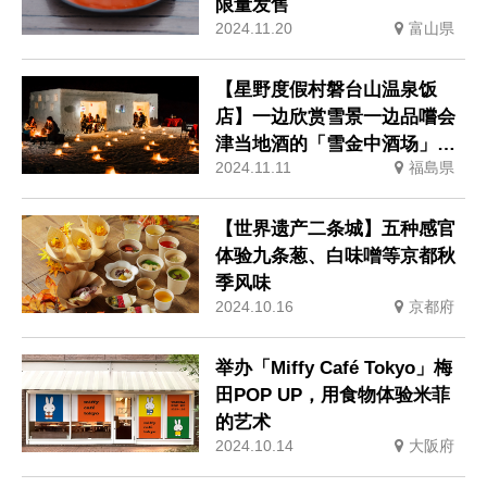
限量发售
2024.11.20
富山県
【星野度假村磐台山温泉饭
店】一边欣赏雪景一边品嚐会
津当地酒的「雪金中酒场」现
2024.11.11
福島県
已开幕。
【世界遗产二条城】五种感官
体验九条葱、白味噌等京都秋
季风味
2024.10.16
京都府
举办「Miffy Café Tokyo」梅
田POP UP，用食物体验米菲
的艺术
2024.10.14
大阪府