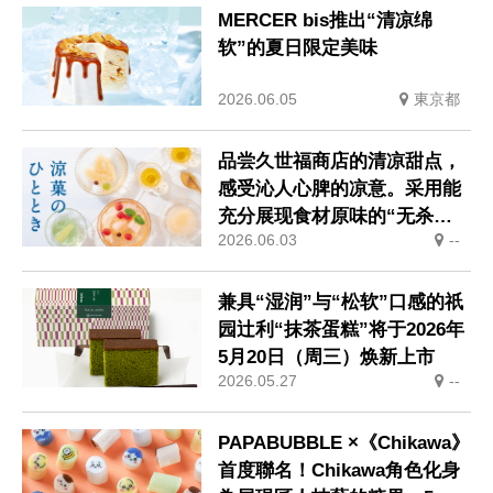
MERCER bis推出“清凉绵
软”的夏日限定美味
2026.06.05
東京都
品尝久世福商店的清凉甜点，
感受沁人心脾的凉意。采用能
充分展现食材原味的“无杀菌
2026.06.03
--
工艺”制作的“丝滑布丁·果
冻”全新上市
兼具“湿润”与“松软”口感的祇
园辻利“抹茶蛋糕”将于2026年
5月20日（周三）焕新上市
2026.05.27
--
PAPABUBBLE ×《Chikawa》
首度聯名！Chikawa角色化身