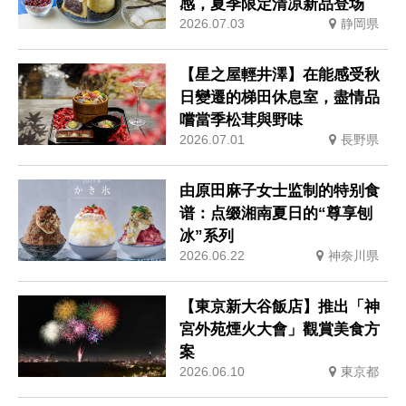
感，夏季限定清凉新品登场
2026.07.03
静岡県
【星之屋輕井澤】在能感受秋
日變遷的梯田休息室，盡情品
嚐當季松茸與野味
2026.07.01
長野県
由原田麻子女士监制的特别食
谱：点缀湘南夏日的“尊享刨
冰”系列
2026.06.22
神奈川県
【東京新大谷飯店】推出「神
宮外苑煙火大會」觀賞美食方
案
2026.06.10
東京都