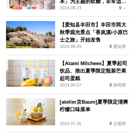
本」为主题的软糖，非常适合
2024.08.23
--
作为伴手礼
【爱知县丰田市】丰田市两大
秋季观光景点「香岚溪/小原巴
士之旅」开始发售
2024.08.09
愛知県
【Atami Milchees】夏季起司
饮品、推出夏季限定瓶装芒果
起司蛋糕
2024.08.07
静岡県
[atelier京Baum]夏季限定清爽
柠檬口味菜单
2024.07.26
京都府