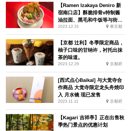
【Ramen Izakaya Deniro 新
宿南口店】酥脆排骨x特制酱
油拉面、黑毛和牛饭等与街头
2023.12.31
東京都
拉面店的合作菜单现已推出
【京都 辻利】冬季限定商品，
柚子口味的甘纳许，衬托出抹
茶的味道。
2023.12.29
京都府
[西式点心Baikal] 与大觉寺合
作商品 大觉寺限定龙头舟焼印
入 月水镜 现已发售
2023.11.11
京都府
【Kagari 吉祥亭】正在出售秋
季热门景点的优惠计划