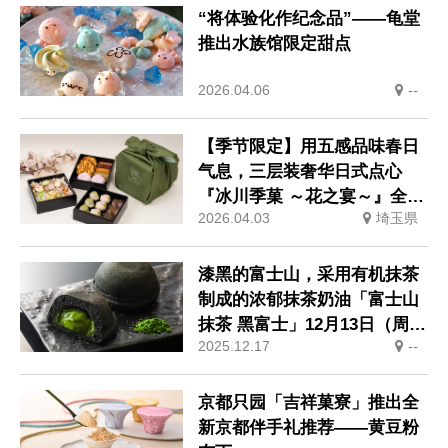
“将体验化作纪念品”——龟堂
推出水族馆限定甜点
2026.04.06
--
【季节限定】用五感品味春日
气息，三层装奢华日式点心
『冰川季菓 ～花之宴～』全新
2026.04.03
埼玉県
上市
漆黑的富士山，采用有机抹茶
制成的浓郁抹茶奶油「富士山
抹茶 黑富士」12月13日（周
2025.12.17
--
六）发售
京都只园「吉祥菓寮」推出全
新京都伴手礼推荐——黄豆粉