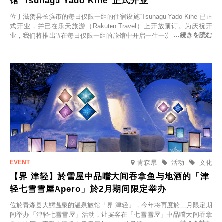
馆“Tsunagu Yado Kihe”正式开业
位于滋贺县长滨市的每日仅限一组的住宿设施“Tsunagu Yado Kihe”已正
式开业，并已在乐天旅游（Rakuten Travel）上开放预订。为庆祝开
业，我们将推出“#在每日仅限一组的旅馆中开启一生一次的回忆之旅”活
动，赠送一晚两日的免费住宿。正因为是每日仅限一组的旅馆，您才能
在此与重要之人共度一段难忘的特别时光。
青森県
活动
文化
【界 津轻】於雪屋中品嚐大间吞拿鱼与地酒的「津
轻七雪雪屋Apero」於2月期间限定举办
位於青森县大鰐温泉的温泉旅馆「界 津轻」，今年将再度於二月限定期
间举办「津轻七雪雪屋」活动，让宾客在「七雪雪屋」中品嚐大间吞拿