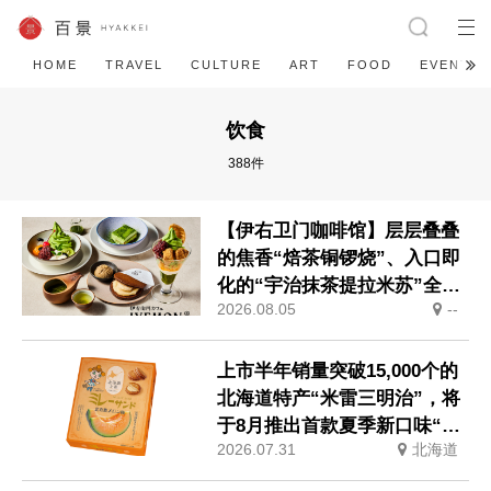
HOME
TRAVEL
CULTURE
ART
FOOD
EVENT
饮食
388件
【伊右卫门咖啡馆】层层叠叠
的焦香“焙茶铜锣烧”、入口即
化的“宇治抹茶提拉米苏”全新
2026.08.05
--
登场
上市半年销量突破15,000个的
北海道特产“米雷三明治”，将
于8月推出首款夏季新口味“北
2026.07.31
北海道
海道蜜瓜味”