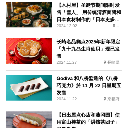
【木村屋】圣诞节期间限时发
售「雪人」 用传统清酒面团和
日本食材制作的「日本史多
2024.12.02
--
伦」今年将再次发售
长崎名品糕点2025年新年限定
「九十九岛生肖仙贝」现已发
售
2024.11.27
長崎県
Godiva 和八桥监造的《八桥
巧克力》於 11 月 22 日星期五
发售
2024.11.22
京都府
【日出屋点心店和藤冈园】使
用富山棒茶的「烘焙茶团子」