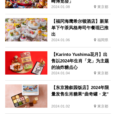
崎博览会」
2024.01.08
東京都
【福冈海鹰希尔顿酒店】新菜
单下午茶风格寿司午餐现已推
出
2024.01.06
福岡県
【Karinto Yushima花月】出
售以2024年生肖「龙」为主题
的油炸糖点心
2024.01.04
東京都
【东京雅叙园饭店】2024年限
量发售生肖糖果“曲奇罐・龙”
2024.01.02
東京都