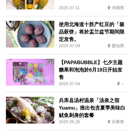
2025.07.11
沖縄県
使用北海道十胜产红豆的「极
品萩饼」将於盂兰盆节期间限
定发售。
2025.07.09
愛知県
【PAPABUBBLE】七夕主题
糖果和泡泡於6月19日开始发
售
2025.07.04
--
兵库县汤村温泉「汤泉之宿
Yuamu」推出包含夏季美味白
鱿鱼刺身的套餐
2025.06.25
兵庫県