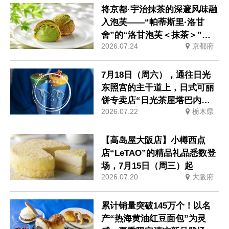
将京都·宇治抹茶的深邃风味融
入泡芙——“帕蒂斯里·洛甘
舍”的“洛甘泡芙＜抹茶＞”现
2026.07.24
京都府
已发售
7月18日（周六），通往日光
东照宫的主干道上，日式可丽
饼专卖店“日光茶屋塔巴内诺
2026.07.22
栃木県
西”将开业
【高岛屋大阪店】小樽西点
店“LeTAO”的精品礼品悉数登
场，7月15日（周三）起
2026.07.20
大阪府
累计销量突破145万个！以名
产“热海黄油红豆面包”为灵