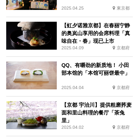
2025.04.25
東京都
【虹夕诺雅京都】在春丽宁静
的奥岚山享用的会席料理「真
味自在・春」现已上市
2025.04.09
京都府
QQ、有嚼劲的新质地！ 小田
部本馆的「本馆可丽饼最中」
2025.04.04
京都府
【京都 宇治川】提供粗磨荞麦
面和里山料理的餐厅「茶兔
里」
2025.04.02
京都府