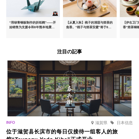
“用绿青铜板制作的折纸鹤”——开
【从夏入秋】桃子的清甜与焙茶的
【伊右卫门
始销售为支援令和8年熊本地震而
焦香。“桃子与焙茶安蜜”将于8月
香“焙茶铜
推出的慈善商品
中旬起限时发售
治抹茶提拉
注目の記事
滋賀県
日本信息
位于滋贺县长滨市的每日仅接待一组客人的旅