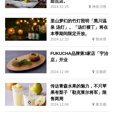
甜点店。
2024.12.25
神奈川県
里山梦幻的竹灯照明「黑川温
泉 汤灯」。「汤灯横丁」将在
本季期间限定开放。
2024.12.23
熊本県
FUKUCHA品牌第3家店「宇治
店」开业
2024.12.09
京都府
传达青森水果的魅力，不只苹
果有梨子「勒克莱尔将军」限
售两周
2024.12.04
東京都