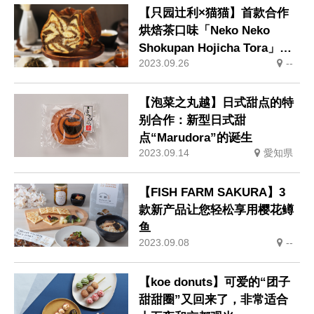
【只园辻利×猫猫】首款合作
烘焙茶口味「Neko Neko
Shokupan Hojicha Tora」上
2023.09.26
--
市
【泡菜之丸越】日式甜点的特
别合作：新型日式甜
点“Marudora”的诞生
2023.09.14
愛知県
【FISH FARM SAKURA】3
款新产品让您轻松享用樱花鳟
鱼
2023.09.08
--
【koe donuts】可爱的“团子
甜甜圈”又回来了，非常适合