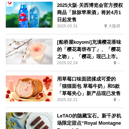
2025大阪·关西博览会官方授权
商品「脉脉苹果酒」将於4月1
日起发售
2025.03.31
大阪府
[船桥屋koyomi]充满樱花香味
的「樱花葛饼布丁」、「樱花
之吻」、「樱花」现已上市。
2025.02.24
--
用草莓口味面团揉成可爱的
「猫猫面包 草莓牛奶」和5款
「草莓夹心」新产品现已发售
2025.02.21
--
LeTAO的隐藏宝石。新千岁机
场限定甜点“Royal Montagne