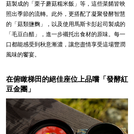
菇製成的「栗子蘑菇糯米飯」等，這些菜餚皆映
照出季節的流轉。此外，更搭配了凝聚發酵智慧
的「菇類鹽麴」，以及使用馬斯卡彭起司製成的
「毛豆白醋」，進一步襯托出食材的原味。每一
口都能感受到秋意漸濃，讓您盡情享受這場豐潤
風味的饗宴。
在俯瞰梯田的絕佳座位上品嚐「發酵紅
豆金團」