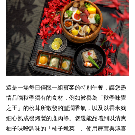
這是一場每日僅限一組賓客的特別午餐，讓您盡
情品嚐秋季獨有的食材，例如被譽為「秋季味覺
之王」的松茸所散發的豐潤香氣，以及以香米麴
細心熟成後烤製的鹿肉等。您還能品嚐到以清爽
柚子味噌調味的「柿子燉菜」、使用舞茸與鴻喜