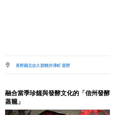
長野縣北佐久郡輕井澤町 星野
融合當季珍饈與發酵文化的「信州發酵
蒸籠」