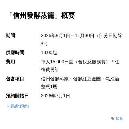
「信州發酵蒸籠」概要
期間:
2026年9月1日～11月30日（部分日期除
外）
供應時間:
13:00起
費用:
每人15,000日圓（含稅及服務費）＊住
宿費另計
包含項目:
信州發酵蒸籠・發酵紅豆金團・氣泡酒
整瓶1瓶
預約開始日:
2026年7月1日
＞點此預約
饮食