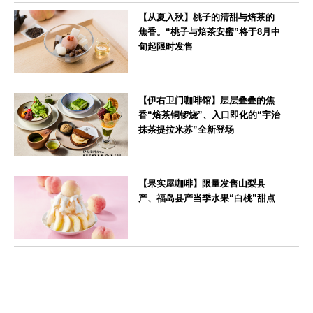
【从夏入秋】桃子的清甜与焙茶的
焦香。“桃子与焙茶安蜜”将于8月中
旬起限时发售
--
【伊右卫门咖啡馆】层层叠叠的焦
香“焙茶铜锣烧”、入口即化的“宇治
抹茶提拉米苏”全新登场
--
【果实屋咖啡】限量发售山梨县
产、福岛县产当季水果“白桃”甜点
東京都