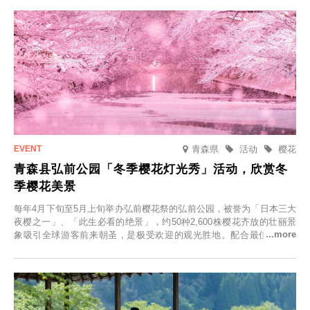
青森県
活动
樱花
青森县弘前公园「冬季樱花灯光秀」活动，欣赏冬
季樱花美景
每年4月下旬至5月上旬举办弘前樱花祭的弘前公园，被誉为「日本三大
夜樱之一」、「此生必看的绝景」，约50种2,600株樱花齐放的壮丽景
象吸引全球游客前来朝圣，是极受欢迎的观光胜地。配合最佳观雪时
节，将於2025年12月1日（周一）至2026年2月28日（周六）期间举办
「冬季樱花灯光秀」。