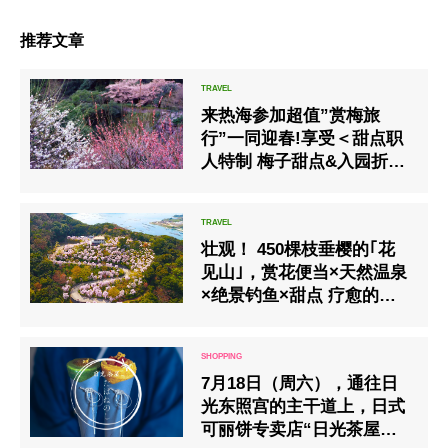
推荐文章
来热海参加超值”赏梅旅
行”一同迎春!享受＜甜点职
人特制 梅子甜点&入园折扣
＞优惠
壮观！ 450棵枝垂樱的｢花
见山｣，赏花便当×天然温泉
×绝景钓鱼×甜点 疗愈的春
之旅♪
7月18日（周六），通往日
光东照宫的主干道上，日式
可丽饼专卖店“日光茶屋塔