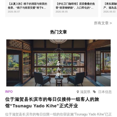
【从夏入秋】桃子的清甜与焙茶的
【伊右卫门咖啡馆】层层叠叠的焦
【果实屋咖
焦香。“桃子与焙茶安蜜”将于8月
香“焙茶铜锣烧”、入口即化的“宇
产、福岛县
中旬起限时发售
治抹茶提拉米苏”全新登场
2026.08.07
2026.08.05
2026.08.03
所有文章 >
热门文章
滋賀県
日本信息
位于滋贺县长滨市的每日仅接待一组客人的旅
馆“Tsunagu Yado Kihe”正式开业
位于滋贺县长滨市的每日仅限一组的住宿设施“Tsunagu Yado Kihe”已正