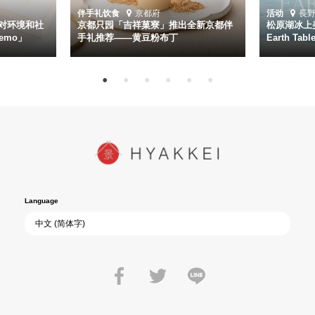
伴手礼
饮食
京都府
活动
長
对环境和社
京都只园「吉祥菓寮」推出全新京都伴
松原湖冰上美
emo」
手礼推荐——黄豆粉布丁
Earth Ta
Language