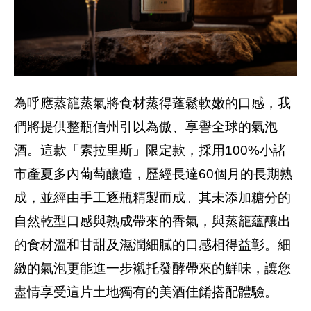
為呼應蒸籠蒸氣將食材蒸得蓬鬆軟嫩的口感，我
們將提供整瓶信州引以為傲、享譽全球的氣泡
酒。這款「索拉里斯」限定款，採用100%小諸
市產夏多內葡萄釀造，歷經長達60個月的長期熟
成，並經由手工逐瓶精製而成。其未添加糖分的
自然乾型口感與熟成帶來的香氣，與蒸籠蘊釀出
的食材溫和甘甜及濕潤細膩的口感相得益彰。細
緻的氣泡更能進一步襯托發酵帶來的鮮味，讓您
盡情享受這片土地獨有的美酒佳餚搭配體驗。