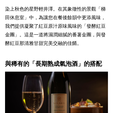
染上秋色的星野輕井澤。在其象徵性的景觀「梯
田休息室」中，為讓您在餐後餘韻中更添風味，
我們提供凝聚了紅豆原汁原味風味的「發酵紅豆
金團」。這是一道將濕潤細膩的番薯金團，與發
酵紅豆那清雅甘甜完美交融的佳餚。
與稀有的「長期熟成氣泡酒」的搭配