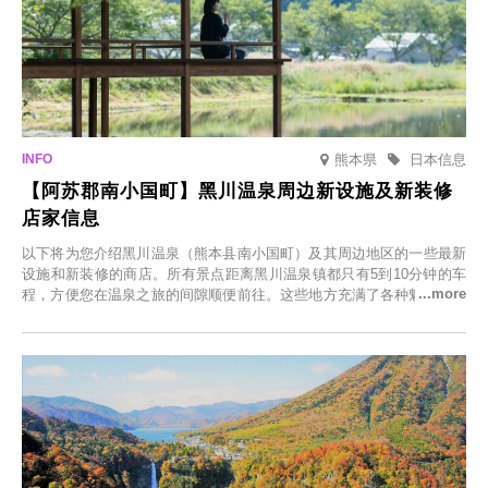
熊本県
日本信息
【阿苏郡南小国町】黑川温泉周边新设施及新装修
店家信息
以下将为您介绍黑川温泉（熊本县南小国町）及其周边地区的一些最新
设施和新装修的商店。所有景点距离黑川温泉镇都只有5到10分钟的车
程，方便您在温泉之旅的间隙顺便前往。这些地方充满了各种魅力，包
括由老字号旅馆新开的店、掩映在葱郁乡村中的咖啡馆，以及使用当地
食材的餐厅。让您体验黑川温泉的全新乐趣。