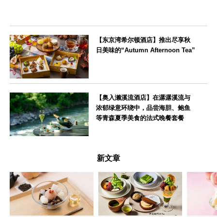
【东京湾希尔顿酒店】推出尽享秋
日美味的“Autumn Afternoon Tea”
東京都
【奥入濑溪流酒店】在潺潺溪流与
浓郁绿意环绕中，品尝海胆、鲍鱼
等青森夏季美食的法式晚餐套餐
青森県
新文章