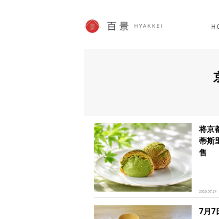
北海道
SHOPPING
60件
H
JP info
将京
蒂斯
售
2026.07.24
7月