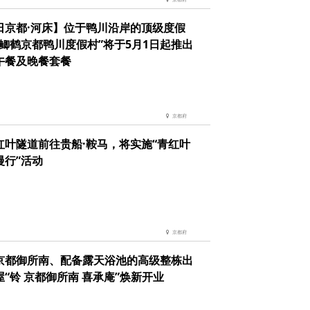
日京都·河床】位于鸭川沿岸的顶级度假
“鲫鹤京都鸭川度假村”将于5月1日起推出
午餐及晚餐套餐
京都府
红叶隧道前往贵船·鞍马，将实施“青红叶
慢行”活动
京都府
京都御所南、配备露天浴池的高级整栋出
屋“铃 京都御所南 喜承庵”焕新开业