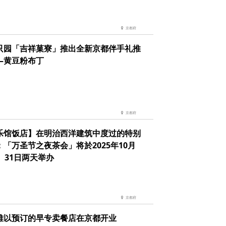
京都府
只园「吉祥菓寮」推出全新京都伴手礼推
—黄豆粉布丁
京都府
乐馆饭店】在明治西洋建筑中度过的特别
：「万圣节之夜茶会」将於2025年10月
、31日两天举办
京都府
难以预订的早专卖餐店在京都开业