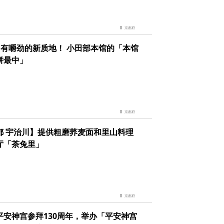
京都府
、有嚼劲的新质地！ 小田部本馆的「本馆
饼最中」
京都府
都 宇治川】提供粗磨荞麦面和里山料理
厅「茶兔里」
京都府
平安神宫参拜130周年，举办「平安神宫