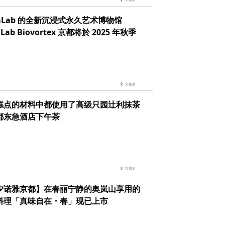
mLab 的全新沉浸式永久艺术博物馆
Lab Biovortex 京都将於 2025 年秋季
京都府
糕点的材料中都使用了高级只园辻利抹茶
都东急酒店下午茶
京都府
夕诺雅京都】在春丽宁静的奥岚山享用的
料理「真味自在・春」现已上市