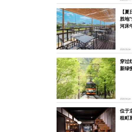
【夏
胜地
河床
2026.05.04
穿过
新绿
2026.04.24
位于
租町