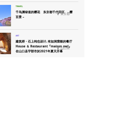
千鸟渊绿道的樱花 东京都千代田区 - 樱
東京都
百景 –
建筑师・石上纯也设计､有如洞窟般的餐厅
House ＆ Restaurant『maison owl』
山口県
在山口县宇部市於2021年夏天开幕