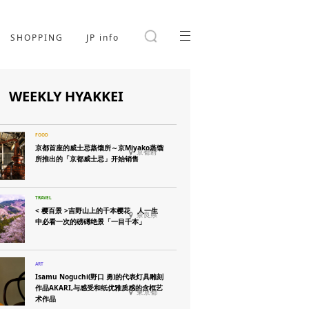
SHOPPING
JP info
WEEKLY HYAKKEI
京都首座的威士忌蒸馏所～京Miyako蒸馏
京都府
所推出的「京都威士忌」开始销售
< 樱百景 >吉野山上的千本樱花 人一生
奈良県
中必看一次的磅礡绝景「一目千本」
Isamu Noguchi(野口 勇)的代表灯具雕刻
作品AKARI,与感受和纸优雅质感的含框艺
東京都
术作品