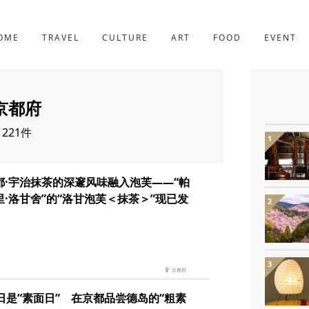
京都
221件
OME
TRAVEL
CULTURE
ART
FOOD
EVENT
京都府
221件
都·宇治抹茶的深邃风味融入泡芙——“帕
里·洛甘舍”的“洛甘泡芙＜抹茶＞”现已发
京都府
7日是“素面日” 在京都品尝德岛的“粗素