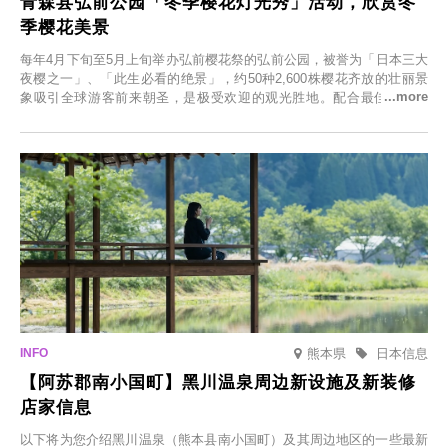
青森县弘前公园「冬季樱花灯光秀」活动，欣赏冬
季樱花美景
每年4月下旬至5月上旬举办弘前樱花祭的弘前公园，被誉为「日本三大
夜樱之一」、「此生必看的绝景」，约50种2,600株樱花齐放的壮丽景
象吸引全球游客前来朝圣，是极受欢迎的观光胜地。配合最佳观雪时
节，将於2025年12月1日（周一）至2026年2月28日（周六）期间举办
「冬季樱花灯光秀」。
熊本県
日本信息
【阿苏郡南小国町】黑川温泉周边新设施及新装修
店家信息
以下将为您介绍黑川温泉（熊本县南小国町）及其周边地区的一些最新