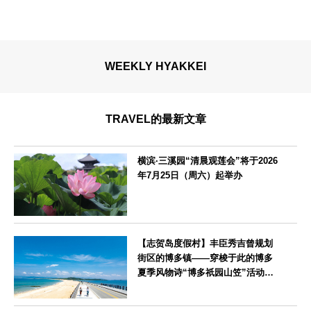
WEEKLY HYAKKEI
TRAVEL的最新文章
横滨·三溪园“清晨观莲会”将于2026
年7月25日（周六）起举办
神奈川県
【志贺岛度假村】丰臣秀吉曾规划
街区的博多镇——穿梭于此的博多
夏季风物诗“博多祇园山笠”活动期
间，儿童住宿费全免
福岡県