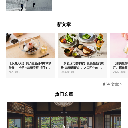
富山県
新文章
【从夏入秋】桃子的清甜与焙茶的
【伊右卫门咖啡馆】层层叠叠的焦
【果实屋咖
焦香。“桃子与焙茶安蜜”将于8月
香“焙茶铜锣烧”、入口即化的“宇
产、福岛县
中旬起限时发售
治抹茶提拉米苏”全新登场
2026.08.07
2026.08.05
2026.08.03
所有文章 >
热门文章