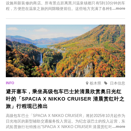
设施和新装修的商店。所有景点距离黑川温泉镇都只有5到10分钟的车
程，方便您在温泉之旅的间隙顺便前往。这些地方充满了各种魅力，包
括由老字号旅馆新开的店、掩映在葱郁乡村中的咖啡馆，以及使用当地
食材的餐厅。让您体验黑川温泉的全新乐趣。
栃木県
日本信息
避开塞车，乘坐高级包车巴士於清晨欣赏奥日光红
叶的「SPACIA X NIKKO CRUISER 清晨赏红叶之
旅」行程现已推出
高级包车巴士「SPACIA X NIKKO CRUISER」将於2025年10月起作为
日光地区的新型辅助交通服务投入营运。为纪念该巴士的投入运营，东
武拓普旅行社特推出“SPACIA X NIKKO CRUISER 清晨赏红叶之旅”，