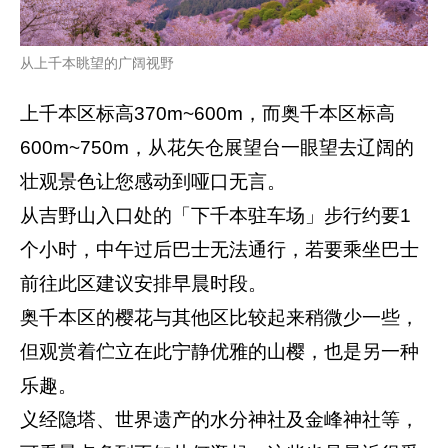
从上千本眺望的广阔视野
上千本区标高370m~600m，而奥千本区标高
600m~750m，从花矢仓展望台一眼望去辽阔的
壮观景色让您感动到哑口无言。
从吉野山入口处的「下千本驻车场」步行约要1
个小时，中午过后巴士无法通行，若要乘坐巴士
前往此区建议安排早晨时段。
奥千本区的樱花与其他区比较起来稍微少一些，
但观赏着伫立在此宁静优雅的山樱，也是另一种
乐趣。
义经隐塔、世界遗产的水分神社及金峰神社等，