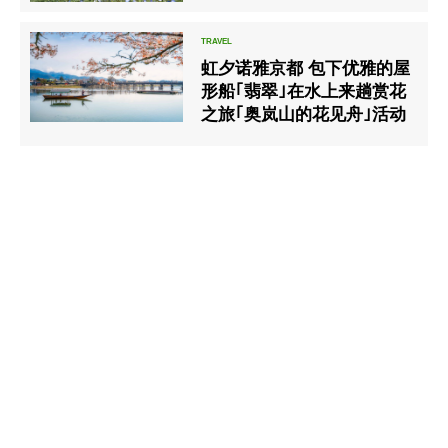
虹夕诺雅京都 包下优雅的屋
形船｢翡翠｣在水上来趟赏花
之旅｢奥岚山的花见舟｣活动