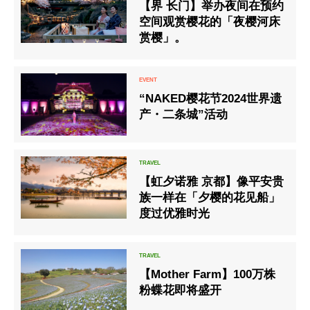
【界 长门】举办夜间在预约
空间观赏樱花的「夜樱河床
赏樱」。
“NAKED樱花节2024世界遗
产・二条城”活动
【虹夕诺雅 京都】像平安贵
族一样在「夕樱的花见船」
度过优雅时光
【Mother Farm】100万株
粉蝶花即将盛开