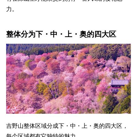
力。
整体分为下・中・上・奥的四大区
吉野山整体区域分成下・中・上・奥的四大区，
每个区域都有它独特的魅力。