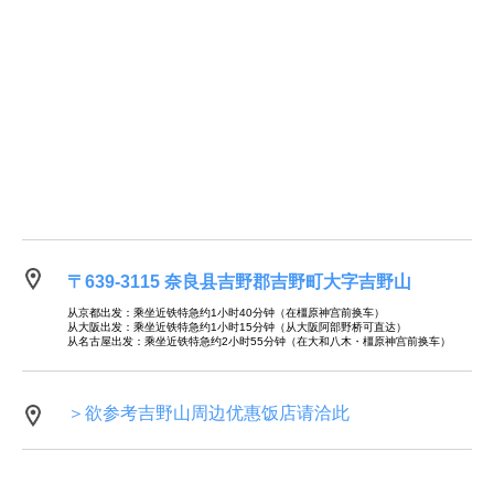
〒639-3115 奈良县吉野郡吉野町大字吉野山
从京都出发：乘坐近铁特急约1小时40分钟（在橿原神宫前换车）
从大阪出发：乘坐近铁特急约1小时15分钟（从大阪阿部野桥可直达）
从名古屋出发：乘坐近铁特急约2小时55分钟（在大和八木・橿原神宫前换车）
＞欲参考吉野山周边优惠饭店请洽此