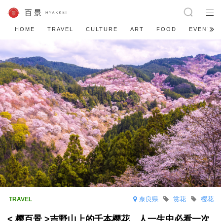
HOME
TRAVEL
CULTURE
ART
FOOD
EVENT
奈良県
赏花
樱花
< 樱百景 >吉野山上的千本樱花 人一生中必看一次