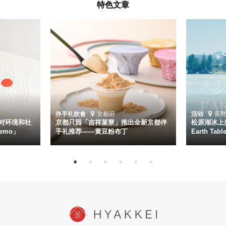
特色文章
伴手礼
饮食
京都府
活动
長
对环境和社
京都只园「吉祥菓寮」推出全新京都伴
松原湖冰上美
emo」
手礼推荐——黄豆粉布丁
Earth Ta