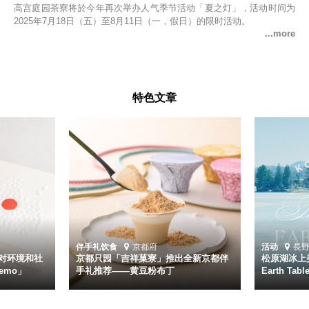
高宫庭园茶寮将於今年再次举办人气季节活动「夏之灯」，活动时间为
2025年7月18日（五）至8月11日（一，假日）的限时活动。
特色文章
伴手礼
饮食
京都府
活动
長
对环境和社
京都只园「吉祥菓寮」推出全新京都伴
松原湖冰上美
emo」
手礼推荐——黄豆粉布丁
Earth Ta