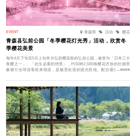
青森県
活动
樱花
青森县弘前公园「冬季樱花灯光秀」活动，欣赏冬
季樱花美景
每年4月下旬至5月上旬举办弘前樱花祭的弘前公园，被誉为「日本三大
夜樱之一」、「此生必看的绝景」，约50种2,600株樱花齐放的壮丽景
象吸引全球游客前来朝圣，是极受欢迎的观光胜地。配合最佳观雪时
节，将於2025年12月1日（周一）至2026年2月28日（周六）期间举办
「冬季樱花灯光秀」。