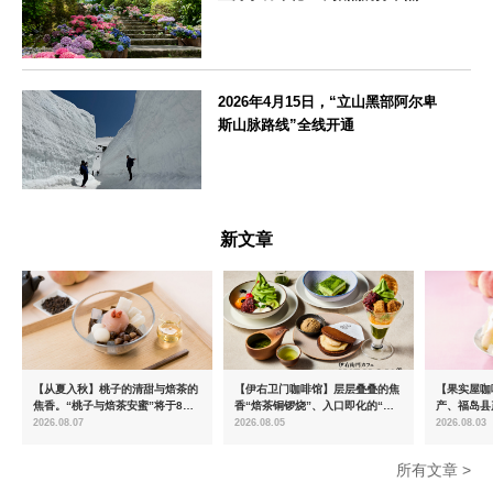
神奈川県
2026年4月15日，“立山黑部阿尔卑
斯山脉路线”全线开通
富山県
新文章
【从夏入秋】桃子的清甜与焙茶的
【伊右卫门咖啡馆】层层叠叠的焦
【果实屋咖
焦香。“桃子与焙茶安蜜”将于8月
香“焙茶铜锣烧”、入口即化的“宇
产、福岛县
中旬起限时发售
治抹茶提拉米苏”全新登场
2026.08.07
2026.08.05
2026.08.03
所有文章 >