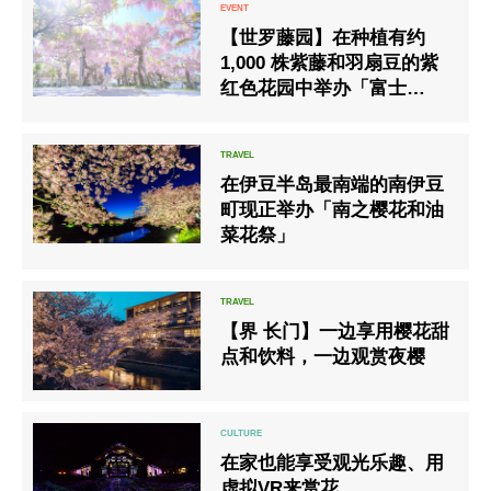
【世罗藤园】在种植有约
1,000 株紫藤和羽扇豆的紫
红色花园中举办「富士
祭」。
在伊豆半岛最南端的南伊豆
町现正举办「南之樱花和油
菜花祭」
【界 长门】一边享用樱花甜
点和饮料，一边观赏夜樱
在家也能享受观光乐趣、用
虚拟VR来赏花