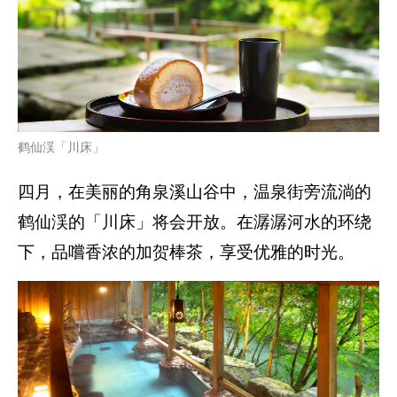
鹤仙渓「川床」
四月，在美丽的角泉溪山谷中，温泉街旁流淌的
鹤仙渓的「川床」将会开放。在潺潺河水的环绕
下，品嚐香浓的加贺棒茶，享受优雅的时光。