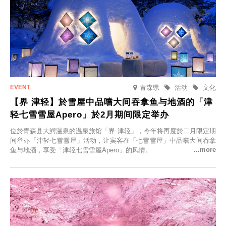
青森県
活动
文化
【界 津轻】於雪屋中品嚐大间吞拿鱼与地酒的「津
轻七雪雪屋Apero」於2月期间限定举办
位於青森县大鰐温泉的温泉旅馆「界 津轻」，今年将再度於二月限定期
间举办「津轻七雪雪屋」活动，让宾客在「七雪雪屋」中品嚐大间吞拿
鱼与地酒，享受「津轻七雪雪屋Apero」的风情。