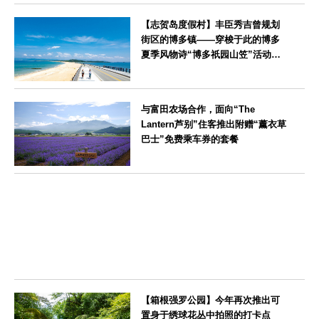
神奈川県
【志贺岛度假村】丰臣秀吉曾规划
街区的博多镇——穿梭于此的博多
夏季风物诗“博多祇园山笠”活动期
间，儿童住宿费全免
福岡県
与富田农场合作，面向“The
Lantern芦别”住客推出附赠“薰衣草
巴士”免费乘车券的套餐
北海道
【箱根强罗公园】今年再次推出可
置身于绣球花丛中拍照的打卡点