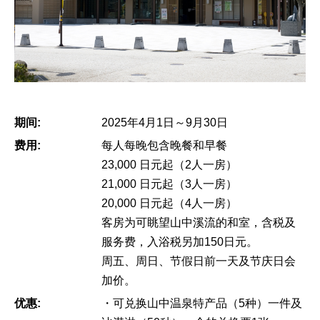
期间:
2025年4月1日～9月30日
费用:
每人每晚包含晚餐和早餐
23,000 日元起（2人一房）
21,000 日元起（3人一房）
20,000 日元起（4人一房）
客房为可眺望山中溪流的和室，含税及
服务费，入浴税另加150日元。
周五、周日、节假日前一天及节庆日会
加价。
优惠:
・可兑换山中温泉特产品（5种）一件及