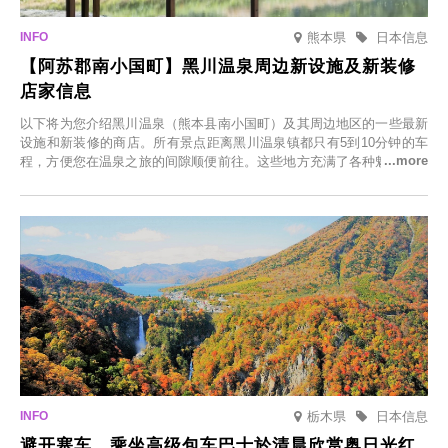
熊本県
日本信息
【阿苏郡南小国町】黑川温泉周边新设施及新装修
店家信息
以下将为您介绍黑川温泉（熊本县南小国町）及其周边地区的一些最新
设施和新装修的商店。所有景点距离黑川温泉镇都只有5到10分钟的车
程，方便您在温泉之旅的间隙顺便前往。这些地方充满了各种魅力，包
括由老字号旅馆新开的店、掩映在葱郁乡村中的咖啡馆，以及使用当地
食材的餐厅。让您体验黑川温泉的全新乐趣。
栃木県
日本信息
避开塞车，乘坐高级包车巴士於清晨欣赏奥日光红