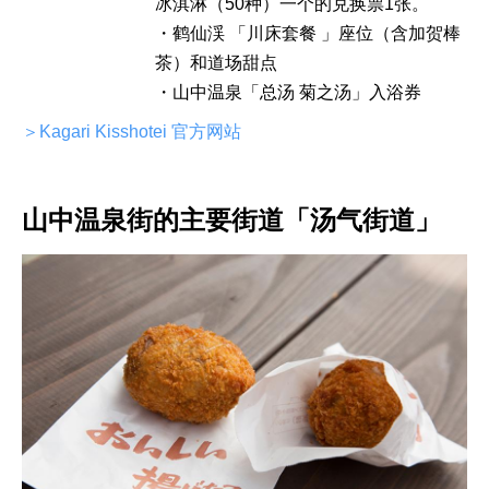
冰淇淋（50种）一个的兑换票1张。
・鹤仙渓 「川床套餐 」座位（含加贺棒
茶）和道场甜点
・山中温泉「总汤 菊之汤」入浴券
＞Kagari Kisshotei 官方网站
山中温泉街的主要街道「汤气街道」