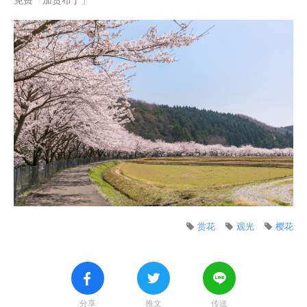
赏花
观光
樱花
分享
推文
传送