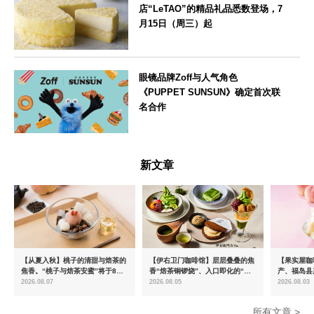
店“LeTAO”的精品礼品悉数登场，7
月15日（周三）起
大阪府
眼镜品牌Zoff与人气角色
《PUPPET SUNSUN》确定首次联
名合作
--
新文章
【从夏入秋】桃子的清甜与焙茶的
【伊右卫门咖啡馆】层层叠叠的焦
【果实屋咖
焦香。“桃子与焙茶安蜜”将于8月
香“焙茶铜锣烧”、入口即化的“宇
产、福岛县
中旬起限时发售
治抹茶提拉米苏”全新登场
2026.08.07
2026.08.05
2026.08.03
所有文章 >