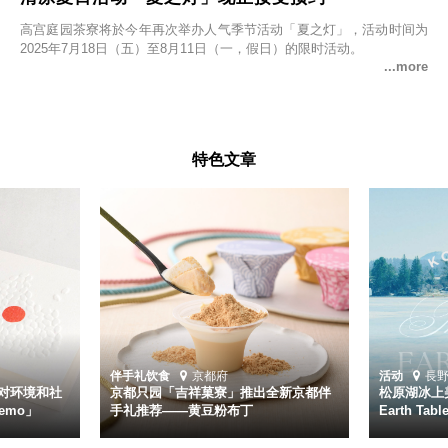
高宫庭园茶寮将於今年再次举办人气季节活动「夏之灯」，活动时间为
2025年7月18日（五）至8月11日（一，假日）的限时活动。
特色文章
伴手礼
饮食
京都府
活动
長
对环境和社
京都只园「吉祥菓寮」推出全新京都伴
松原湖冰上美
emo」
手礼推荐——黄豆粉布丁
Earth Ta