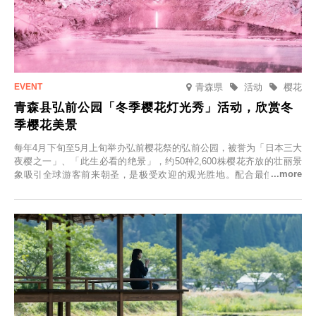
青森県
活动
樱花
青森县弘前公园「冬季樱花灯光秀」活动，欣赏冬
季樱花美景
每年4月下旬至5月上旬举办弘前樱花祭的弘前公园，被誉为「日本三大
夜樱之一」、「此生必看的绝景」，约50种2,600株樱花齐放的壮丽景
象吸引全球游客前来朝圣，是极受欢迎的观光胜地。配合最佳观雪时
节，将於2025年12月1日（周一）至2026年2月28日（周六）期间举办
「冬季樱花灯光秀」。