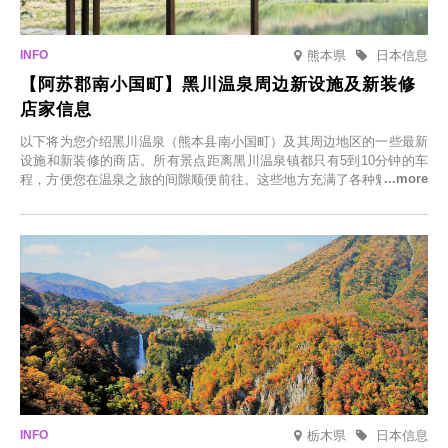
熊本県
日本信息
【阿苏郡南小国町】黑川温泉周边新设施及新装修
店家信息
以下将为您介绍黑川温泉（熊本县南小国町）及其周边地区的一些最新
设施和新装修的商店。所有景点距离黑川温泉镇都只有5到10分钟的车
程，方便您在温泉之旅的间隙顺便前往。这些地方充满了各种魅力，包
括由老字号旅馆新开的店、掩映在葱郁乡村中的咖啡馆，以及使用当地
食材的餐厅。让您体验黑川温泉的全新乐趣。
栃木県
日本信息