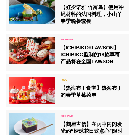
【虹夕诺雅 竹富岛】使用冲
绳材料的法国料理，小山羊
春季晚餐套餐
【ICHIBIKO×LAWSON】
ICHIBIKO监制的18款草莓
产品将在全国LAWSON店销
售
【热海布丁食堂】热海布丁
的春季草莓菜单
【鹤屋吉信】在雨中闪闪发
光的“绣球花日式点心”限时