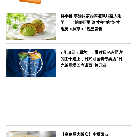
北海道
将京都·宇治抹茶的深邃风味融入泡
芙——“帕蒂斯里·洛甘舍”的“洛甘
泡芙＜抹茶＞”现已发售
京都府
7月18日（周六），通往日光东照宫
的主干道上，日式可丽饼专卖店“日
光茶屋塔巴内诺西”将开业
栃木県
【高岛屋大阪店】小樽西点