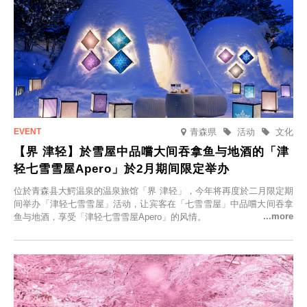
青森県
活动
文化
【界 津轻】於雪屋中品嚐大间吞拿鱼与地酒的「津
轻七雪雪屋Apero」於2月期间限定举办
位於青森县大鰐温泉的温泉旅馆「界 津轻」，今年将再度於二月限定期
间举办「津轻七雪雪屋」活动，让宾客在「七雪雪屋」中品嚐大间吞拿
鱼与地酒，享受「津轻七雪雪屋Apero」的风情。