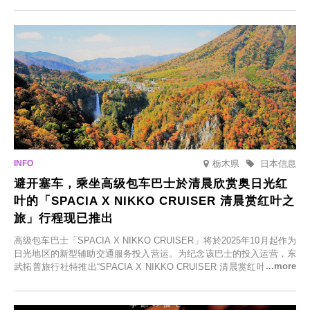
括由老字号旅馆新开的店、掩映在葱郁乡村中的咖啡馆，以及使用当地
食材的餐厅。让您体验黑川温泉的全新乐趣。
栃木県
日本信息
避开塞车，乘坐高级包车巴士於清晨欣赏奥日光红
叶的「SPACIA X NIKKO CRUISER 清晨赏红叶之
旅」行程现已推出
高级包车巴士「SPACIA X NIKKO CRUISER」将於2025年10月起作为
日光地区的新型辅助交通服务投入营运。为纪念该巴士的投入运营，东
武拓普旅行社特推出“SPACIA X NIKKO CRUISER 清晨赏红叶之旅”，
并於2025年9月12日起发售。