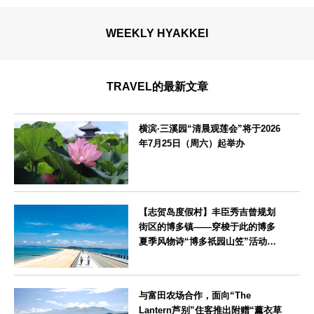
WEEKLY HYAKKEI
TRAVEL的最新文章
横滨·三溪园“清晨观莲会”将于2026
年7月25日（周六）起举办
神奈川県
【志贺岛度假村】丰臣秀吉曾规划
街区的博多镇——穿梭于此的博多
夏季风物诗“博多祇园山笠”活动期
间，儿童住宿费全免
福岡県
与富田农场合作，面向“The
Lantern芦别”住客推出附赠“薰衣草