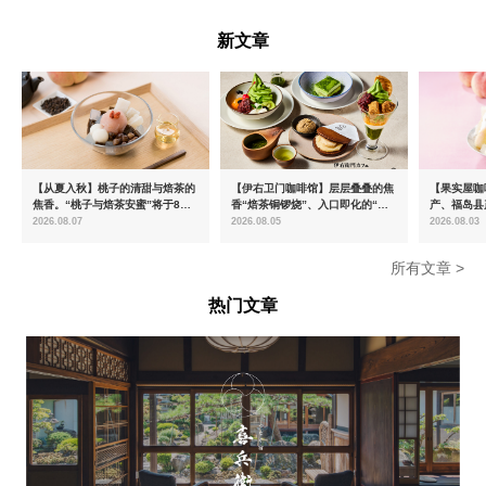
富山県
新文章
【从夏入秋】桃子的清甜与焙茶的
【伊右卫门咖啡馆】层层叠叠的焦
【果实屋咖
焦香。“桃子与焙茶安蜜”将于8月
香“焙茶铜锣烧”、入口即化的“宇
产、福岛县
中旬起限时发售
治抹茶提拉米苏”全新登场
2026.08.07
2026.08.05
2026.08.03
所有文章 >
热门文章