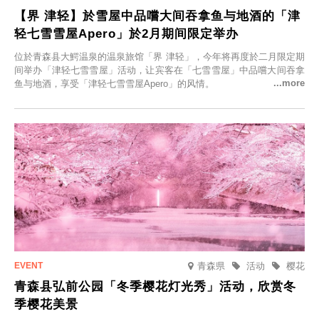
【界 津轻】於雪屋中品嚐大间吞拿鱼与地酒的「津
轻七雪雪屋Apero」於2月期间限定举办
位於青森县大鰐温泉的温泉旅馆「界 津轻」，今年将再度於二月限定期
间举办「津轻七雪雪屋」活动，让宾客在「七雪雪屋」中品嚐大间吞拿
鱼与地酒，享受「津轻七雪雪屋Apero」的风情。
青森県
活动
樱花
青森县弘前公园「冬季樱花灯光秀」活动，欣赏冬
季樱花美景