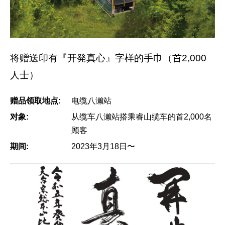
将赠送印有『开発真心』字样的手巾（首2,000
人士）
赠品领取地点:
电缆八濑站
对象:
从缆车八濑站搭乘睿山缆车的首2,000名
顾客
期间:
2023年3月18日〜