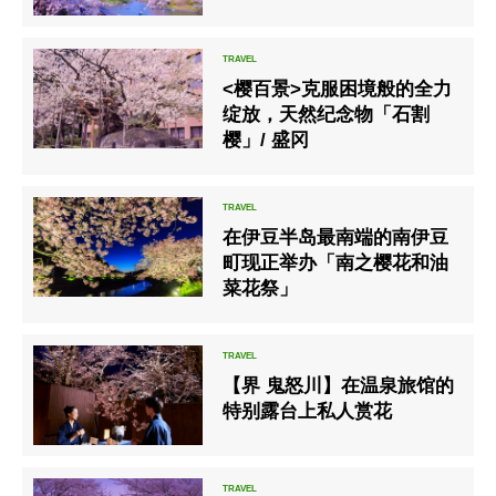
<樱百景>克服困境般的全力
绽放，天然纪念物「石割
樱」/ 盛冈
在伊豆半岛最南端的南伊豆
町现正举办「南之樱花和油
菜花祭」
【界 鬼怒川】在温泉旅馆的
特别露台上私人赏花