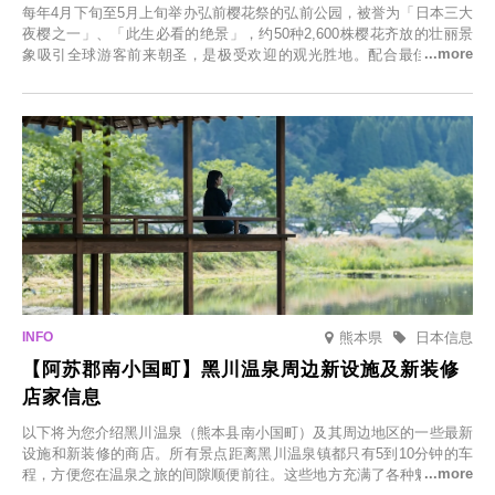
每年4月下旬至5月上旬举办弘前樱花祭的弘前公园，被誉为「日本三大
夜樱之一」、「此生必看的绝景」，约50种2,600株樱花齐放的壮丽景
象吸引全球游客前来朝圣，是极受欢迎的观光胜地。配合最佳观雪时
节，将於2025年12月1日（周一）至2026年2月28日（周六）期间举办
「冬季樱花灯光秀」。
熊本県
日本信息
【阿苏郡南小国町】黑川温泉周边新设施及新装修
店家信息
以下将为您介绍黑川温泉（熊本县南小国町）及其周边地区的一些最新
设施和新装修的商店。所有景点距离黑川温泉镇都只有5到10分钟的车
程，方便您在温泉之旅的间隙顺便前往。这些地方充满了各种魅力，包