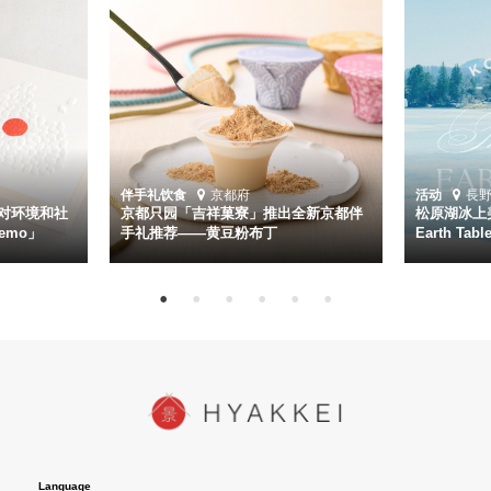
伴手礼
饮食
京都府
活动
長
对环境和社
京都只园「吉祥菓寮」推出全新京都伴
松原湖冰上美
emo」
手礼推荐——黄豆粉布丁
Earth Ta
Language