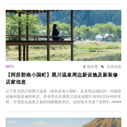
「冬季樱花灯光秀」。
熊本県
日本信息
【阿苏郡南小国町】黑川温泉周边新设施及新装修
店家信息
以下将为您介绍黑川温泉（熊本县南小国町）及其周边地区的一些最新
设施和新装修的商店。所有景点距离黑川温泉镇都只有5到10分钟的车
程，方便您在温泉之旅的间隙顺便前往。这些地方充满了各种魅力，包
括由老字号旅馆新开的店、掩映在葱郁乡村中的咖啡馆，以及使用当地
食材的餐厅。让您体验黑川温泉的全新乐趣。