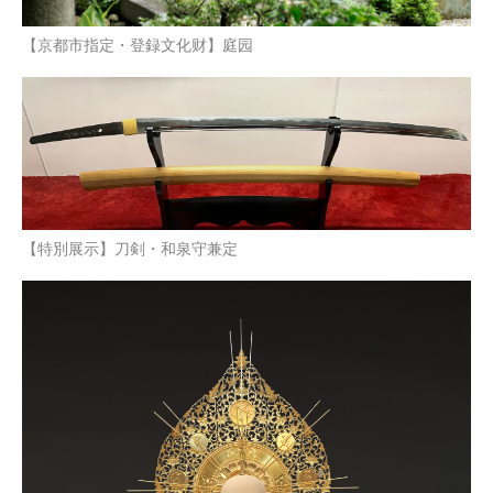
【京都市指定・登録文化财】庭园
【特別展示】刀剣・和泉守兼定