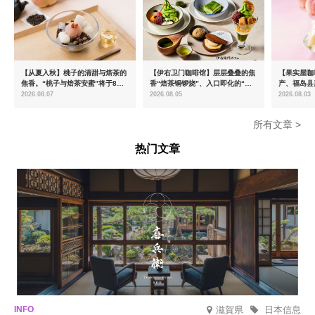
【从夏入秋】桃子的清甜与焙茶的
【伊右卫门咖啡馆】层层叠叠的焦
【果实屋咖
焦香。“桃子与焙茶安蜜”将于8月
香“焙茶铜锣烧”、入口即化的“宇
产、福岛县
中旬起限时发售
治抹茶提拉米苏”全新登场
2026.08.07
2026.08.05
2026.08.03
所有文章 >
热门文章
滋賀県
日本信息