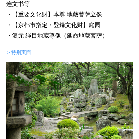
连文书等
・【重要文化财】本尊 地蔵菩萨立像
・【京都市指定・登録文化财】庭园
・复元 绳目地蔵尊像（延命地蔵菩萨）
＞特别页面