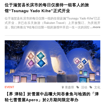
位于滋贺县长滨市的每日仅接待一组客人的旅
馆“Tsunagu Yado Kihe”正式开业
位于滋贺县长滨市的每日仅限一组的住宿设施“Tsunagu Yado Kihe”已正
式开业，并已在乐天旅游（Rakuten Travel）上开放预订。为庆祝开
业，我们将推出“#在每日仅限一组的旅馆中开启一生一次的回忆之旅”活
动，赠送一晚两日的免费住宿。正因为是每日仅限一组的旅馆，您才能
在此与重要之人共度一段难忘的特别时光。
青森県
活动
文化
【界 津轻】於雪屋中品嚐大间吞拿鱼与地酒的「津
轻七雪雪屋Apero」於2月期间限定举办