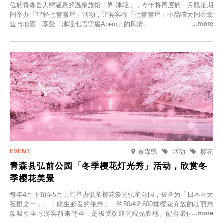
位於青森县大鰐温泉的温泉旅馆「界 津轻」，今年将再度於二月限定期
间举办「津轻七雪雪屋」活动，让宾客在「七雪雪屋」中品嚐大间吞拿
鱼与地酒，享受「津轻七雪雪屋Apero」的风情。
青森県
活动
樱花
青森县弘前公园「冬季樱花灯光秀」活动，欣赏冬
季樱花美景
每年4月下旬至5月上旬举办弘前樱花祭的弘前公园，被誉为「日本三大
夜樱之一」、「此生必看的绝景」，约50种2,600株樱花齐放的壮丽景
象吸引全球游客前来朝圣，是极受欢迎的观光胜地。配合最佳观雪时
节，将於2025年12月1日（周一）至2026年2月28日（周六）期间举办