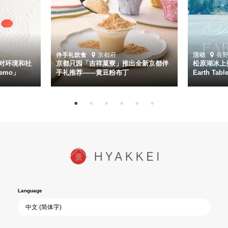
伴手礼
饮食
京都府
活动
長
对环境和社
京都只园「吉祥菓寮」推出全新京都伴
松原湖冰上美
emo」
手礼推荐——黄豆粉布丁
Earth Ta
Language