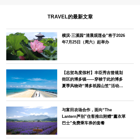
TRAVEL的最新文章
横滨·三溪园“清晨观莲会”将于2026
年7月25日（周六）起举办
神奈川県
【志贺岛度假村】丰臣秀吉曾规划
街区的博多镇——穿梭于此的博多
夏季风物诗“博多祇园山笠”活动期
间，儿童住宿费全免
福岡県
与富田农场合作，面向“The
Lantern芦别”住客推出附赠“薰衣草
巴士”免费乘车券的套餐