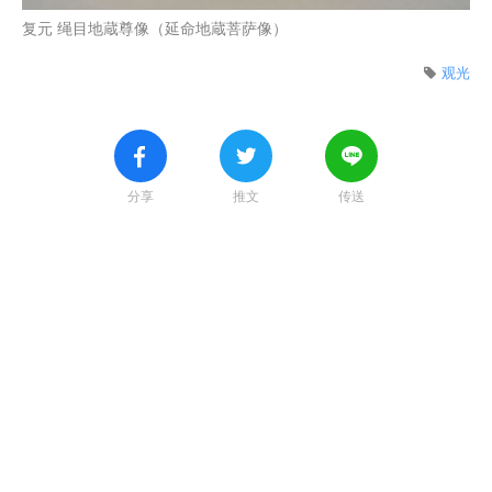
复元 绳目地蔵尊像（延命地蔵菩萨像）
观光
分享
推文
传送