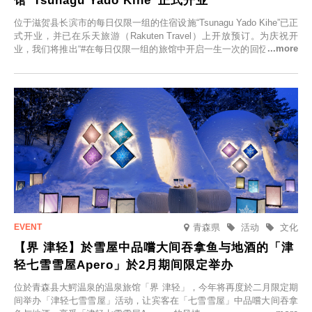
馆“Tsunagu Yado Kihe”正式开业
位于滋贺县长滨市的每日仅限一组的住宿设施“Tsunagu Yado Kihe”已正
式开业，并已在乐天旅游（Rakuten Travel）上开放预订。为庆祝开
业，我们将推出“#在每日仅限一组的旅馆中开启一生一次的回忆之旅”活
动，赠送一晚两日的免费住宿。正因为是每日仅限一组的旅馆，您才能
在此与重要之人共度一段难忘的特别时光。
青森県
活动
文化
【界 津轻】於雪屋中品嚐大间吞拿鱼与地酒的「津
轻七雪雪屋Apero」於2月期间限定举办
位於青森县大鰐温泉的温泉旅馆「界 津轻」，今年将再度於二月限定期
间举办「津轻七雪雪屋」活动，让宾客在「七雪雪屋」中品嚐大间吞拿