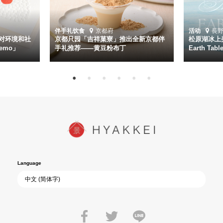
伴手礼
饮食
京都府
活动
長
对环境和社
京都只园「吉祥菓寮」推出全新京都伴
松原湖冰上美
emo」
手礼推荐——黄豆粉布丁
Earth Ta
Language