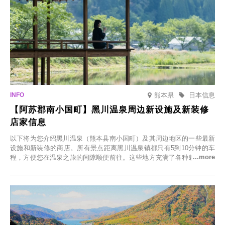
熊本県
日本信息
【阿苏郡南小国町】黑川温泉周边新设施及新装修
店家信息
以下将为您介绍黑川温泉（熊本县南小国町）及其周边地区的一些最新
设施和新装修的商店。所有景点距离黑川温泉镇都只有5到10分钟的车
程，方便您在温泉之旅的间隙顺便前往。这些地方充满了各种魅力，包
括由老字号旅馆新开的店、掩映在葱郁乡村中的咖啡馆，以及使用当地
食材的餐厅。让您体验黑川温泉的全新乐趣。