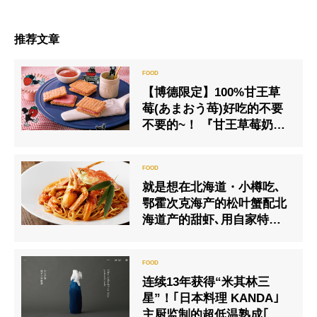
推荐文章
【博德限定】100%甘王草
莓(あまおう苺)好吃的不要
不要的~！ 『甘王草莓奶
油』
就是想在北海道・小樽吃､
鄂霍次克海产的松叶蟹配北
海道产的甜虾､用自家特制
布拉塔起士作的北方美食
连续13年获得“米其林三
星”！｢日本料理 KANDA｣
主厨监制的超低温熟成｢纯