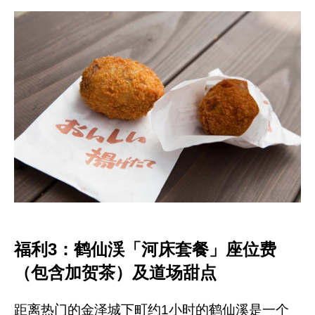
福利3：鹤仙渓「河床套餐」座位费
（包含加贺茶）及道场甜点
距离热门的金泽城下町约1小时的鹤仙溪是一个