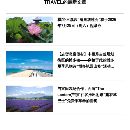
TRAVEL的最新文章
横滨·三溪园“清晨观莲会”将于2026
年7月25日（周六）起举办
神奈川県
【志贺岛度假村】丰臣秀吉曾规划
街区的博多镇——穿梭于此的博多
夏季风物诗“博多祇园山笠”活动期
间，儿童住宿费全免
福岡県
与富田农场合作，面向“The
Lantern芦别”住客推出附赠“薰衣草
巴士”免费乘车券的套餐
北海道