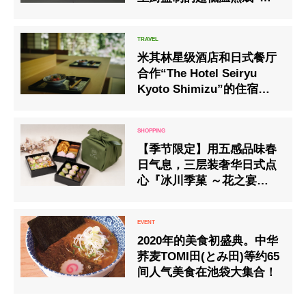
米大吟酿酒｣开始网路的销
售服务
米其林星级酒店和日式餐厅
合作“The Hotel Seiryu
Kyoto Shimizu”的住宿计
划已经开始。
【季节限定】用五感品味春
日气息，三层装奢华日式点
心『冰川季菓 ～花之宴～』
全新上市
2020年的美食初盛典。中华
荞麦TOMI田(とみ田)等约65
间人气美食在池袋大集合！