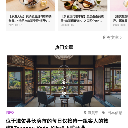
【从夏入秋】桃子的清甜与焙茶的
【伊右卫门咖啡馆】层层叠叠的焦
【果实屋咖
焦香。“桃子与焙茶安蜜”将于8月
香“焙茶铜锣烧”、入口即化的“宇
产、福岛县
中旬起限时发售
治抹茶提拉米苏”全新登场
2026.08.07
2026.08.05
2026.08.03
所有文章 >
热门文章
滋賀県
日本信息
位于滋贺县长滨市的每日仅接待一组客人的旅