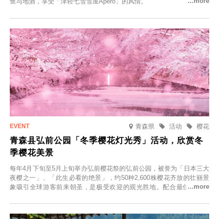
鱼与地酒，享受「津轻七雪雪屋Apero」的风情。
青森県
活动
樱花
青森县弘前公园「冬季樱花灯光秀」活动，欣赏冬
季樱花美景
每年4月下旬至5月上旬举办弘前樱花祭的弘前公园，被誉为「日本三大
夜樱之一」、「此生必看的绝景」，约50种2,600株樱花齐放的壮丽景
象吸引全球游客前来朝圣，是极受欢迎的观光胜地。配合最佳观雪时
节，将於2025年12月1日（周一）至2026年2月28日（周六）期间举办
「冬季樱花灯光秀」。