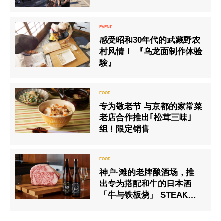
感受昭和30年代的武藏野农
村风情！ 『乌龙面制作体验
験』
专为敬老节 与京都的家常菜
老店合作推出｢松茸三味｣
组！限定销售
神户·滩的老牌酿酒场，推
出专为搭配和牛的日本酒
「牛与铁板烧」 STEAK和
YAKINIKU两种、从1月29日
开始在商店及网路同步销售