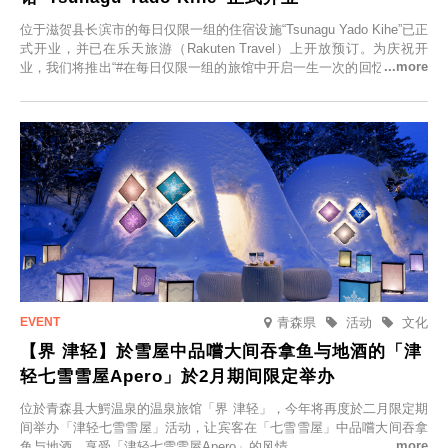
位于滋贺县长滨市的每日仅限一组的住宿设施“Tsunagu Yado Kihe”已正
式开业，并已在乐天旅游（Rakuten Travel）上开放预订。为庆祝开
业，我们将推出“#在每日仅限一组的旅馆中开启一生一次的回忆之旅”活
动，赠送一晚两日的免费住宿。正因为是每日仅限一组的旅馆，您才能
在此与重要之人共度一段难忘的特别时光。
青森県
活动
文化
【界 津轻】於雪屋中品嚐大间吞拿鱼与地酒的「津
轻七雪雪屋Apero」於2月期间限定举办
位於青森县大鰐温泉的温泉旅馆「界 津轻」，今年将再度於二月限定期
间举办「津轻七雪雪屋」活动，让宾客在「七雪雪屋」中品嚐大间吞拿
鱼与地酒，享受「津轻七雪雪屋Apero」的风情。