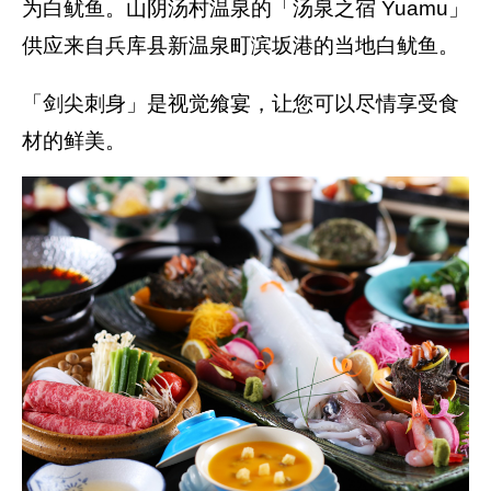
为白鱿鱼。山阴汤村温泉的「汤泉之宿 Yuamu」
供应来自兵库县新温泉町滨坂港的当地白鱿鱼。
「剑尖刺身」是视觉飨宴，让您可以尽情享受食
材的鲜美。