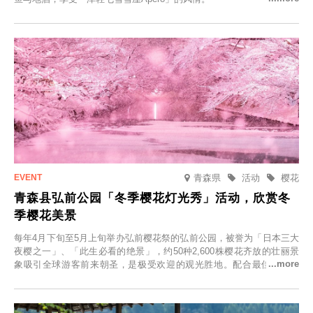
青森県
活动
樱花
青森县弘前公园「冬季樱花灯光秀」活动，欣赏冬
季樱花美景
每年4月下旬至5月上旬举办弘前樱花祭的弘前公园，被誉为「日本三大
夜樱之一」、「此生必看的绝景」，约50种2,600株樱花齐放的壮丽景
象吸引全球游客前来朝圣，是极受欢迎的观光胜地。配合最佳观雪时
节，将於2025年12月1日（周一）至2026年2月28日（周六）期间举办
「冬季樱花灯光秀」。