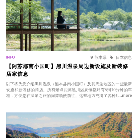
熊本県
日本信息
【阿苏郡南小国町】黑川温泉周边新设施及新装修
店家信息
以下将为您介绍黑川温泉（熊本县南小国町）及其周边地区的一些最新
设施和新装修的商店。所有景点距离黑川温泉镇都只有5到10分钟的车
程，方便您在温泉之旅的间隙顺便前往。这些地方充满了各种魅力，包
括由老字号旅馆新开的店、掩映在葱郁乡村中的咖啡馆，以及使用当地
食材的餐厅。让您体验黑川温泉的全新乐趣。