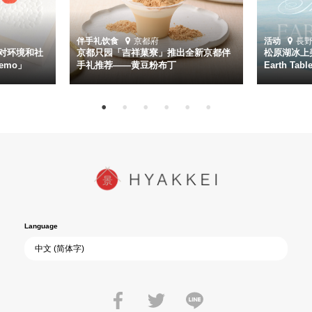
伴手礼
饮食
京都府
活动
長
对环境和社
京都只园「吉祥菓寮」推出全新京都伴
松原湖冰上美
emo」
手礼推荐——黄豆粉布丁
Earth Ta
Language