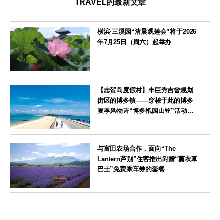
TRAVEL的最新文章
横滨·三溪园“清晨观莲会”将于2026
年7月25日（周六）起举办
神奈川県
【志贺岛度假村】丰臣秀吉曾规划
街区的博多镇——穿梭于此的博多
夏季风物诗“博多祇园山笠”活动期
间，儿童住宿费全免
福岡県
与富田农场合作，面向“The
Lantern芦别”住客推出附赠“薰衣草
巴士”免费乘车券的套餐
北海道