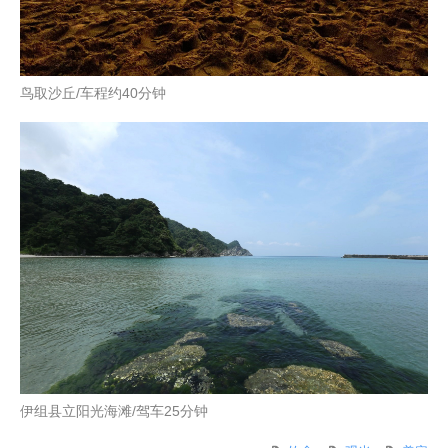
鸟取沙丘/车程约40分钟
伊组县立阳光海滩/驾车25分钟