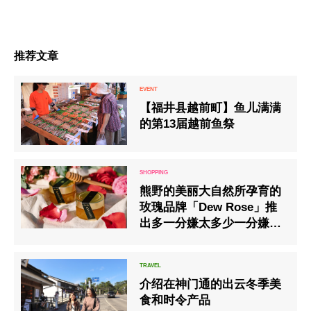
推荐文章
【福井县越前町】鱼儿满满
的第13届越前鱼祭
熊野的美丽大自然所孕育的
玫瑰品牌「Dew Rose」推
出多一分嫌太多少一分嫌太
少的『Dew Rose&Honey』
介绍在神门通的出云冬季美
食和时令产品