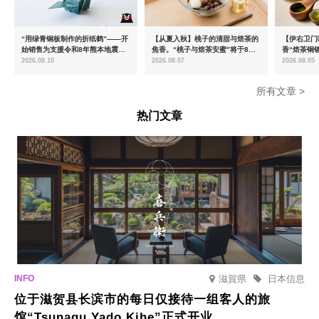
“用绿青铜板制作的折纸鹤”——开
【从夏入秋】桃子的清甜与焙茶的
【伊右卫门
始销售为支援令和8年熊本地震而
焦香。“桃子与焙茶安蜜”将于8月
香“焙茶铜
推出的慈善商品
中旬起限时发售
治抹茶提拉
2026.08.10
2026.08.07
2026.08.05
所有文章 >
热门文章
滋賀県
日本信息
位于滋贺县长滨市的每日仅接待一组客人的旅
馆“Tsunagu Yado Kihe”正式开业