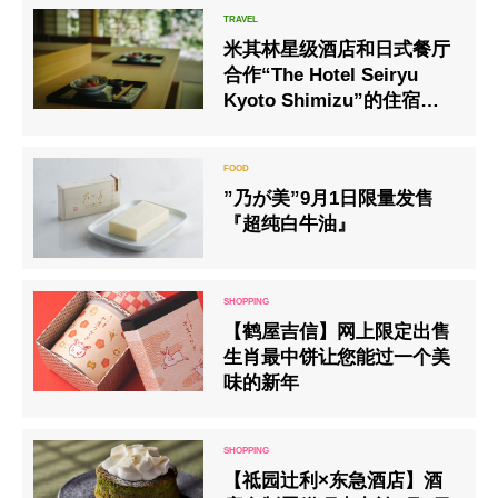
米其林星级酒店和日式餐厅
合作“The Hotel Seiryu
Kyoto Shimizu”的住宿计
划已经开始。
”乃が美”9月1日限量发售
『超纯白牛油』
【鹤屋吉信】网上限定出售
生肖最中饼让您能过一个美
味的新年
【祗园辻利×东急酒店】酒