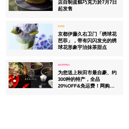
店自制蛋糕巧克力於7月7日
起发售
京都伊藤久右卫门「绣球花
芭菲」，带有闪闪发光的绣
球花形象宇治抹茶甜点
为您送上秋田市最自豪、约
300种的特产，全品
20%OFF&免运费！网购网
站「满满的秋田（あきたづ
くし)」正式启动！