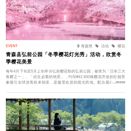
青森県
活动
樱花
青森县弘前公园「冬季樱花灯光秀」活动，欣赏冬
季樱花美景
每年4月下旬至5月上旬举办弘前樱花祭的弘前公园，被誉为「日本三大
夜樱之一」、「此生必看的绝景」，约50种2,600株樱花齐放的壮丽景
象吸引全球游客前来朝圣，是极受欢迎的观光胜地。配合最佳观雪时
节，将於2025年12月1日（周一）至2026年2月28日（周六）期间举办
「冬季樱花灯光秀」。