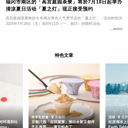
福冈市南区的「高宫庭园茶寮」将於7月18日起举办
清凉夏日活动「夏之灯」现正接受预约
高宫庭园茶寮将於今年再次举办人气季节活动「夏之灯」，活动时间为
2025年7月18日（五）至8月11日（一，假日）的限时活动。
特色文章
伴手礼
饮食
京都府
活动
長
对环境和社
京都只园「吉祥菓寮」推出全新京都伴
松原湖冰上美
emo」
手礼推荐——黄豆粉布丁
Earth Ta