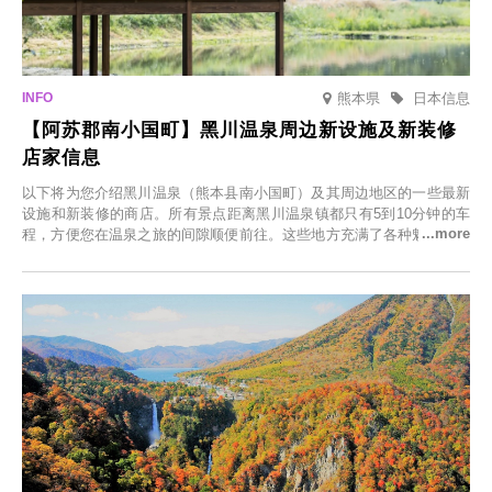
熊本県
日本信息
【阿苏郡南小国町】黑川温泉周边新设施及新装修
店家信息
以下将为您介绍黑川温泉（熊本县南小国町）及其周边地区的一些最新
设施和新装修的商店。所有景点距离黑川温泉镇都只有5到10分钟的车
程，方便您在温泉之旅的间隙顺便前往。这些地方充满了各种魅力，包
括由老字号旅馆新开的店、掩映在葱郁乡村中的咖啡馆，以及使用当地
食材的餐厅。让您体验黑川温泉的全新乐趣。