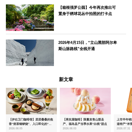
【箱根强罗公园】今年再次推出可
置身于绣球花丛中拍照的打卡点
神奈川県
2026年4月15日，“立山黑部阿尔卑
斯山脉路线”全线开通
富山県
新文章
【伊右卫门咖啡馆】层层叠叠的焦
【果实屋咖啡】限量发售山梨县
上市半年销量
香“焙茶铜锣烧”、入口即化的“宇
产、福岛县产当季水果“白桃”甜点
道特产“米
治抹茶提拉米苏”全新登场
出首款夏季
2026.08.05
2026.08.03
2026.07.31