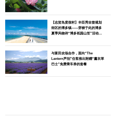
神奈川県
【志贺岛度假村】丰臣秀吉曾规划
街区的博多镇——穿梭于此的博多
夏季风物诗“博多祇园山笠”活动期
间，儿童住宿费全免
福岡県
与富田农场合作，面向“The
Lantern芦别”住客推出附赠“薰衣草
巴士”免费乘车券的套餐
北海道