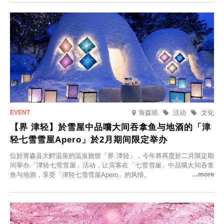
在此与重要之人共度一段难忘的特别时光。
青森県
活动
文化
【界 津轻】於雪屋中品嚐大间吞拿鱼与地酒的「津
轻七雪雪屋Apero」於2月期间限定举办
位於青森县大鰐温泉的温泉旅馆「界 津轻」，今年将再度於二月限定期
间举办「津轻七雪雪屋」活动，让宾客在「七雪雪屋」中品嚐大间吞拿
鱼与地酒，享受「津轻七雪雪屋Apero」的风情。