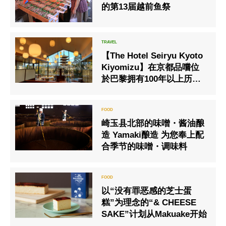
的第13届越前鱼祭
【The Hotel Seiryu Kyoto
Kiyomizu】在京都品嚐位
於巴黎拥有100年以上历史
的老法式餐厅风味＜每日2
间客房限定＞
崎玉县北部的味噌・酱油酿
造 Yamaki酿造 为您奉上配
合季节的味噌・调味料
以“没有罪恶感的芝士蛋
糕”为理念的“& CHEESE
SAKE”计划从Makuake开始