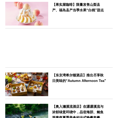
【果实屋咖啡】限量发售山梨县
产、福岛县产当季水果“白桃”甜点
東京都
【东京湾希尔顿酒店】推出尽享秋
日美味的“Autumn Afternoon Tea”
東京都
【奥入濑溪流酒店】在潺潺溪流与
浓郁绿意环绕中，品尝海胆、鲍鱼
等青森夏季美食的法式晚餐套餐