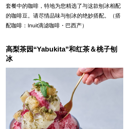
套餐中的咖啡，特地为您精选了与这款刨冰相配
的咖啡豆。请尽情品味与刨冰的绝妙搭配。（搭
配咖啡：Inuit滴滤咖啡・巴西产）
高梨茶园“Yabukita”和红茶＆桃子刨
冰