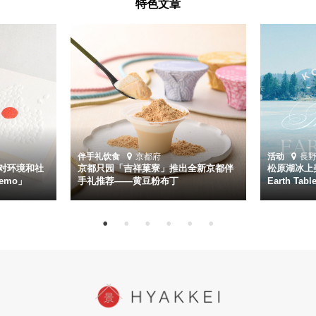
特色文章
伴手礼
饮食
京都府
活动
長
对环境和社
京都只园「吉祥菓寮」推出全新京都伴
松原湖冰上美
emo」
手礼推荐——黄豆粉布丁
Earth Ta