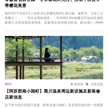
季樱花美景
每年4月下旬至5月上旬举办弘前樱花祭的弘前公园，被誉为「日本三大
夜樱之一」、「此生必看的绝景」，约50种2,600株樱花齐放的壮丽景
象吸引全球游客前来朝圣，是极受欢迎的观光胜地。配合最佳观雪时
节，将於2025年12月1日（周一）至2026年2月28日（周六）期间举办
「冬季樱花灯光秀」。
熊本県
日本信息
【阿苏郡南小国町】黑川温泉周边新设施及新装修
店家信息
以下将为您介绍黑川温泉（熊本县南小国町）及其周边地区的一些最新