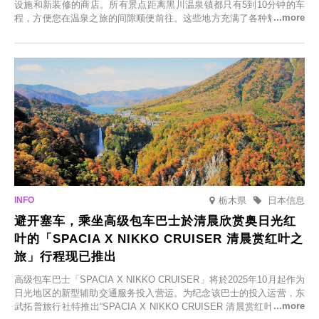
设施和新装修的商店。所有景点距离黑川温泉镇都只有5到10分钟的车
程，方便您在温泉之旅的间隙顺便前往。这些地方充满了各种魅力，包
括由老字号旅馆新开的店、掩映在葱郁乡村中的咖啡馆，以及使用当地
食材的餐厅。让您体验黑川温泉的全新乐趣。
栃木県
日本信息
避开塞车，乘坐高级包车巴士於清晨欣赏奥日光红
叶的「SPACIA X NIKKO CRUISER 清晨赏红叶之
旅」行程现已推出
高级包车巴士「SPACIA X NIKKO CRUISER」将於2025年10月起作为
日光地区的新型辅助交通服务投入营运。为纪念该巴士的投入运营，东
武拓普旅行社特推出“SPACIA X NIKKO CRUISER 清晨赏红叶之旅”，