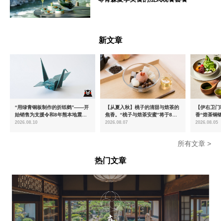
青森県
新文章
“用绿青铜板制作的折纸鹤”——开
【从夏入秋】桃子的清甜与焙茶的
【伊右卫门
始销售为支援令和8年熊本地震而
焦香。“桃子与焙茶安蜜”将于8月
香“焙茶铜
推出的慈善商品
中旬起限时发售
治抹茶提拉
2026.08.10
2026.08.07
2026.08.05
所有文章 >
热门文章