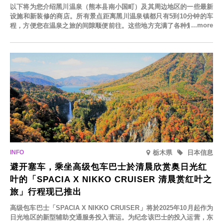
以下将为您介绍黑川温泉（熊本县南小国町）及其周边地区的一些最新
设施和新装修的商店。所有景点距离黑川温泉镇都只有5到10分钟的车
程，方便您在温泉之旅的间隙顺便前往。这些地方充满了各种魅力，包
括由老字号旅馆新开的店、掩映在葱郁乡村中的咖啡馆，以及使用当地
食材的餐厅。让您体验黑川温泉的全新乐趣。
栃木県
日本信息
避开塞车，乘坐高级包车巴士於清晨欣赏奥日光红
叶的「SPACIA X NIKKO CRUISER 清晨赏红叶之
旅」行程现已推出
高级包车巴士「SPACIA X NIKKO CRUISER」将於2025年10月起作为
日光地区的新型辅助交通服务投入营运。为纪念该巴士的投入运营，东