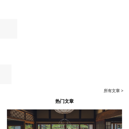
北
治
六），
店】
子
啡
海
抹
通
小
的
馆】
】
道
茶
往
樽
清
层
札
的
日
西
甜
层
幌
深
光
点
与
叠
市
邃
东
店“LeTAO”的
焙
叠
果
上
【东
以“和
将
7
【高
·
风
照
精
茶
的
市
京
风
京
月
岛
定
味
宫
品
的
焦
半
湾
灯
都
18
屋
26.08.03
2026.07.31
2026.07.29
2026.07.27
2026.07.24
2026.07.22
2026.07.20
山
融
的
礼
焦
香“焙
年
希
火”装
·
日
大
溪
入
主
品
香。“桃
茶
】
销
尔
点
宇
（周
阪
温
泡
干
悉
子
铜
量
顿
北
治
六），
店】
“Autumn
泉
芙
道
数
与
锣
突
酒
海
抹
通
小
fternoon
——
——“帕
上，
登
焙
烧”、
破
店】
道
茶
往
樽
ea”
庆
蒂
日
场，
茶
入
15,000
推
札
的
日
西
祝
斯
式
7
安
口
个
出
幌
深
光
点
开
里
可
月
蜜”将
即
的
尽
市
邃
东
店“LeTAO”的
汤
·
丽
15
于
化
从
【伊
【果
上
【东
北
享
·
风
照
精
160
洛
饼
日
8
的“宇
右
实
市
京
、
海
秋
定
味
宫
品
周
甘
专
（周
月
治
卫
屋
半
湾
26.08.07
2026.08.05
2026.08.03
2026.07.31
2026.07.29
道
日
山
融
的
礼
年
舍”的“洛
卖
三）
中
抹
】
门
咖
年
希
特
美
溪
入
主
品
的
甘
店“日
起
旬
茶
咖
啡】
销
尔
产“米
味
温
泡
干
悉
所有文章 >
活
泡
光
起
提
啡
限
量
顿
雷
的“Autumn
泉
芙
道
数
动“定
芙
茶
限
拉
馆】
量
突
酒
三
Afternoon
——
——“帕
上，
登
山
＜
屋
时
米
层
发
破
店】
热门文章
明
Tea”
庆
蒂
日
场，
溪
抹
塔
发
苏”全
层
售
15,000
推
治”，
祝
斯
式
7
夏
茶
巴
售
新
叠
山
个
出
“白
将
开
里
可
月
灯
＞”现
内
登
叠
梨
的
尽
”甜
于
汤
·
丽
15
路
已
诺
场
的
县
北
享
8
160
洛
饼
日
2026”
发
西”将
焦
产、
海
秋
月
周
甘
专
（周
售
开
香“焙
福
道
日
推
年
舍”的“洛
卖
三）