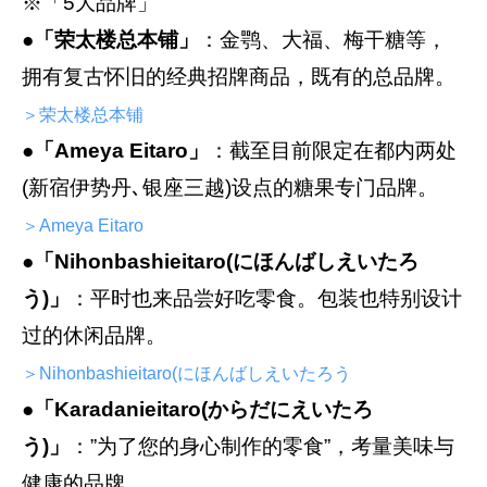
※「5大品牌」
●「荣太楼总本铺」
：金鹗、大福、梅干糖等，
拥有复古怀旧的经典招牌商品，既有的总品牌。
＞荣太楼总本铺
●
「Ameya Eitaro」
：截至目前限定在都内两处
(新宿伊势丹､银座三越)设点的糖果专门品牌。
＞Ameya Eitaro
●
「Nihonbashieitaro(にほんばしえいたろ
う)」
：平时也来品尝好吃零食。包装也特别设计
过的休闲品牌。
＞Nihonbashieitaro(にほんばしえいたろう
●
「Karadanieitaro(からだにえいたろ
う)」
：”为了您的身心制作的零食”，考量美味与
健康的品牌。