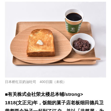
日本桥红豆奶油吐司 400日圆（未税）
■有关株式会社荣太楼总本铺/strong>
1818(文正元)年，饭能的菓子店老板细田德兵卫