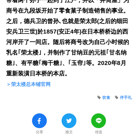
带着两个孙子一起到了江户，并以「井筒屋」为
商号在九段坂开始了零食菓子制造销售的事业。
之后，德兵卫的曾孙､也就是荣太郎(之后的细田
安兵卫三世)於1857(安正4年)在日本桥桥边的西
河岸开了一间店。随后将商号改为自己小时候的
乳名｢荣太楼｣，并制作了甘纳豆的元祖｢甘名纳
糖｣、有平糖｢梅干糖｣、｢玉帘｣等。2020年8月
重新装潢日本桥的本店。
＞荣太楼总本铺官网
饮食
伴手礼
分享
推文
传送