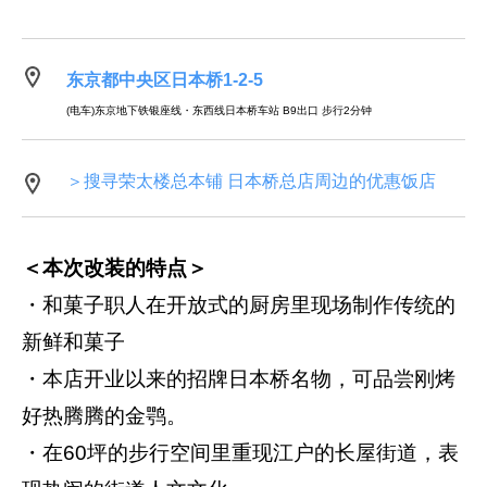
东京都中央区日本桥1-2-5
(电车)东京地下铁银座线・东西线日本桥车站 B9出口 步行2分钟
＞搜寻荣太楼总本铺 日本桥总店周边的优惠饭店
＜本次改装的特点＞
・和菓子职人在开放式的厨房里现场制作传统的
新鲜和菓子
・本店开业以来的招牌日本桥名物，可品尝刚烤
好热腾腾的金鹗。
・在60坪的步行空间里重现江户的长屋街道，表