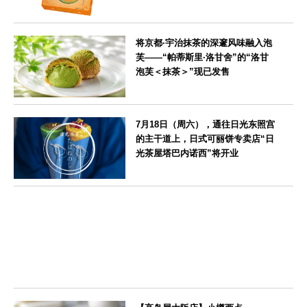
北海道
将京都·宇治抹茶的深邃风味融入泡
芙——“帕蒂斯里·洛甘舍”的“洛甘
泡芙＜抹茶＞”现已发售
京都府
7月18日（周六），通往日光东照宫
的主干道上，日式可丽饼专卖店“日
光茶屋塔巴内诺西”将开业
栃木県