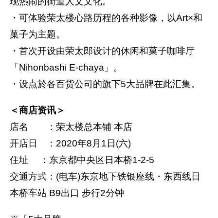
现热闹的街道人文文化。
・可体验荣太楼心路历程的各种影像，以Art×和
菓子为主题。
・首次开设由荣太郎设计的休闲和菓子咖啡厅
「Nihonbashi E-chaya」。
・设点於各百货公司的旗下5大品牌在此汇集。
＜商店资讯＞
店名 ：荣太楼总本铺 本店
开店日 ：2020年8月1日(六)
住址 ：东京都中央区日本桥1-2-5
交通方式：(电车)东京地下铁银座线・东西线日
本桥车站 B9出口 步行2分钟