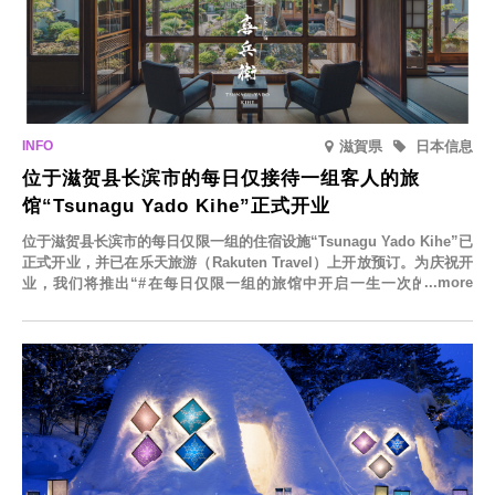
业
。“桃
茶
岛
特
美
出
的
甘
店“日
起
铜
县
产“米
味
首
活
泡
光
锣
产
雷
的“Autumn
款
动“定
芙
茶
烧”、
当
三
Afternoon
夏
山
＜
屋
入
季
明
Tea”
季
溪
抹
塔
口
水
治”，
新
夏
茶
巴
”将
即
果“白
将
口
灯
＞”现
内
化
桃”甜
于
味“北
路
已
诺
的“宇
点
8
海
2026”
发
西”将
滋賀県
日本信息
治
月
道
售
开
抹
推
位于滋贺县长滨市的每日仅接待一组客人的旅
蜜
业
茶
出
瓜
馆“Tsunagu Yado Kihe”正式开业
提
首
味”
拉
款
米
夏
位于滋贺县长滨市的每日仅限一组的住宿设施“Tsunagu Yado Kihe”已
苏”全
季
正式开业，并已在乐天旅游（Rakuten Travel）上开放预订。为庆祝开
新
新
业，我们将推出“#在每日仅限一组的旅馆中开启一生一次的回忆之
登
口
场
味“北
旅”活动，赠送一晚两日的免费住宿。正因为是每日仅限一组的旅馆，
海
您才能在此与重要之人共度一段难忘的特别时光。
道
蜜
瓜
味”