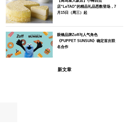
【高岛屋大阪店】小樽西点
店“LeTAO”的精品礼品悉数登场，7
月15日（周三）起
大阪府
眼镜品牌Zoff与人气角色
《PUPPET SUNSUN》确定首次联
名合作
--
新文章
东
以“和
将
7
【高
【从
【伊
风
京
月
岛
夏
右
灯
都
18
屋
入
卫
26.07.29
2026.07.27
2026.07.24
2026.07.22
2026.07.20
2026.08.07
2026.08.05
火”装
·
日
大
秋】
门
点
宇
（周
阪
桃
咖