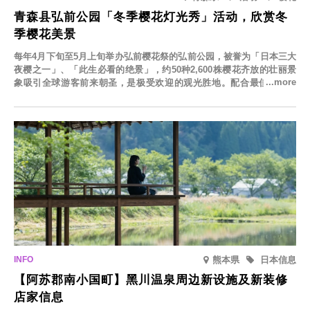
青森县弘前公园「冬季樱花灯光秀」活动，欣赏冬
季樱花美景
每年4月下旬至5月上旬举办弘前樱花祭的弘前公园，被誉为「日本三大
夜樱之一」、「此生必看的绝景」，约50种2,600株樱花齐放的壮丽景
象吸引全球游客前来朝圣，是极受欢迎的观光胜地。配合最佳观雪时
节，将於2025年12月1日（周一）至2026年2月28日（周六）期间举办
「冬季樱花灯光秀」。
熊本県
日本信息
【阿苏郡南小国町】黑川温泉周边新设施及新装修
店家信息