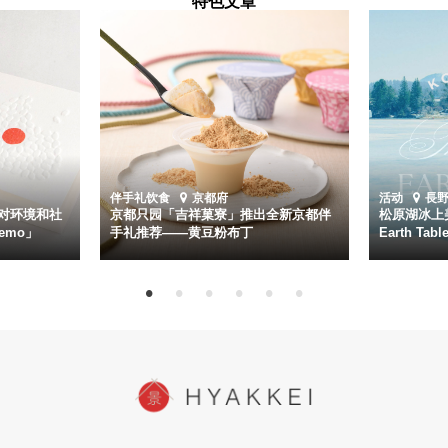
特色文章
伴手礼
饮食
京都府
活动
長
对环境和社
京都只园「吉祥菓寮」推出全新京都伴
松原湖冰上美
emo」
手礼推荐——黄豆粉布丁
Earth Ta