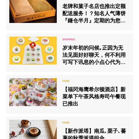
老牌和菓子名店也推出定额
配送服务！？知名人气薄饼
『鎌仓半月』定期的为您送
满送好送到家！
岁末年初的问候｡正因为无
法见面好好聊天，何不利用
可写下讯息的小点心代为表
示心意呢？
【福冈海鹰希尔顿酒店】新
菜单下午茶风格寿司午餐现
已推出
【新作派塔】南瓜､栗子､蕃
薯的秋季派塔组合