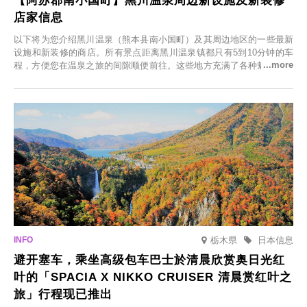
【阿苏郡南小国町】黑川温泉周边新设施及新装修
店家信息
以下将为您介绍黑川温泉（熊本县南小国町）及其周边地区的一些最新
设施和新装修的商店。所有景点距离黑川温泉镇都只有5到10分钟的车
程，方便您在温泉之旅的间隙顺便前往。这些地方充满了各种魅力，包
括由老字号旅馆新开的店、掩映在葱郁乡村中的咖啡馆，以及使用当地
食材的餐厅。让您体验黑川温泉的全新乐趣。
栃木県
日本信息
避开塞车，乘坐高级包车巴士於清晨欣赏奥日光红
叶的「SPACIA X NIKKO CRUISER 清晨赏红叶之
旅」行程现已推出