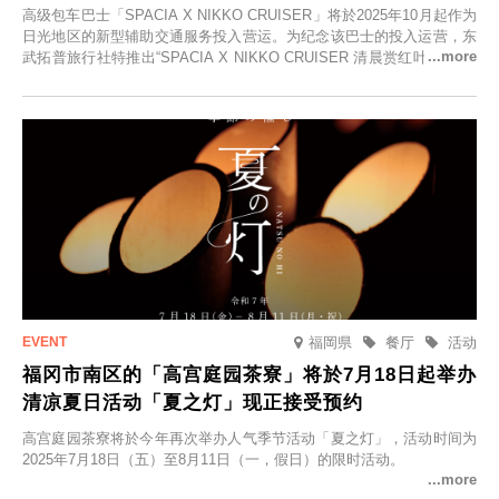
高级包车巴士「SPACIA X NIKKO CRUISER」将於2025年10月起作为
日光地区的新型辅助交通服务投入营运。为纪念该巴士的投入运营，东
武拓普旅行社特推出“SPACIA X NIKKO CRUISER 清晨赏红叶之旅”，
并於2025年9月12日起发售。
福岡県
餐厅
活动
福冈市南区的「高宫庭园茶寮」将於7月18日起举办
清凉夏日活动「夏之灯」现正接受预约
高宫庭园茶寮将於今年再次举办人气季节活动「夏之灯」，活动时间为
2025年7月18日（五）至8月11日（一，假日）的限时活动。