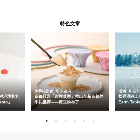
特色文章
伴手礼
饮食
京都府
活动
長
对环境和社
京都只园「吉祥菓寮」推出全新京都伴
松原湖冰上美
emo」
手礼推荐——黄豆粉布丁
Earth Ta