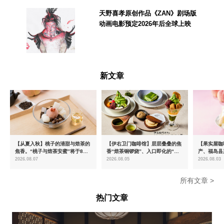
千葉県
天野喜孝原创作品《ZAN》剧场版
动画电影预定2026年后全球上映
--
新文章
【从夏入秋】桃子的清甜与焙茶的
【伊右卫门咖啡馆】层层叠叠的焦
【果实屋咖
焦香。“桃子与焙茶安蜜”将于8月
香“焙茶铜锣烧”、入口即化的“宇
产、福岛县
中旬起限时发售
治抹茶提拉米苏”全新登场
2026.08.07
2026.08.05
2026.08.03
所有文章 >
热门文章