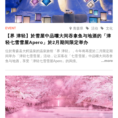
青森県
活动
文化
【界 津轻】於雪屋中品嚐大间吞拿鱼与地酒的「津
轻七雪雪屋Apero」於2月期间限定举办
位於青森县大鰐温泉的温泉旅馆「界 津轻」，今年将再度於二月限定期
间举办「津轻七雪雪屋」活动，让宾客在「七雪雪屋」中品嚐大间吞拿
鱼与地酒，享受「津轻七雪雪屋Apero」的风情。