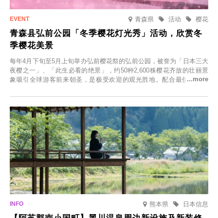
青森県
活动
樱花
青森县弘前公园「冬季樱花灯光秀」活动，欣赏冬
季樱花美景
每年4月下旬至5月上旬举办弘前樱花祭的弘前公园，被誉为「日本三大
夜樱之一」、「此生必看的绝景」，约50种2,600株樱花齐放的壮丽景
象吸引全球游客前来朝圣，是极受欢迎的观光胜地。配合最佳观雪时
节，将於2025年12月1日（周一）至2026年2月28日（周六）期间举办
「冬季樱花灯光秀」。
熊本県
日本信息