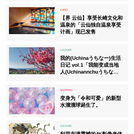
【界 云仙】享受长崎文化和
温泉的「云仙独自温泉享受
计画」现已发售
我的(Uchinaうちなー)生活
日记 vol.1「我能变成当地
人(Uchinannchuうちなー
んちゅ)吗？~山樱与中国文
化~」
变身为「令和可爱」的新型
水溜溜球诞生了。