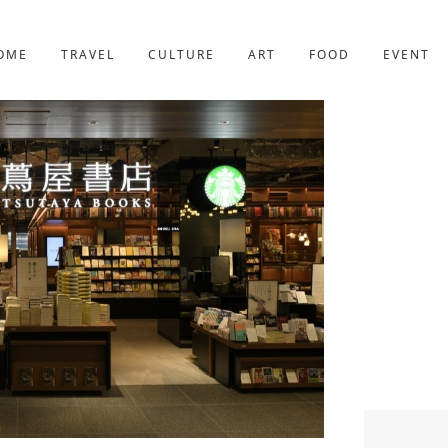
京都
221件
OME
TRAVEL
CULTURE
ART
FOOD
EVENT