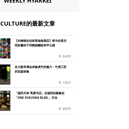
WEEKLY HYAKKEI
CULTURE的最新文章
【长崎格拉伯街英迪格酒店】将与住客共
同折叠的千羽鹤捐赠给和平公园
長崎県
在大阪世博会体验虎竹的魅力：竹虎工匠
的花篮体验
大阪府
「福冈天神 茑屋书店」在福冈的新象征
「ONE FUKUOKA BLDG.」开业
福岡県