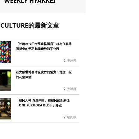
WEEKLY HYAKKEI
CULTURE的最新文章
【长崎格拉伯街英迪格酒店】将与住客共
同折叠的千羽鹤捐赠给和平公园
長崎県
在大阪世博会体验虎竹的魅力：竹虎工匠
的花篮体验
大阪府
「福冈天神 茑屋书店」在福冈的新象征
「ONE FUKUOKA BLDG.」开业
福岡県