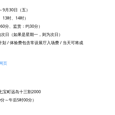
～9月30日（五）
、13时、14时）
约60分、监赏：约30分）
的次日（如果是星期一，则为次日）
计划 / 体验费包含常设展厅入场费 / 当天可将成
网页
市七宝町远岛十三割2000
时00分～午后5时00分）