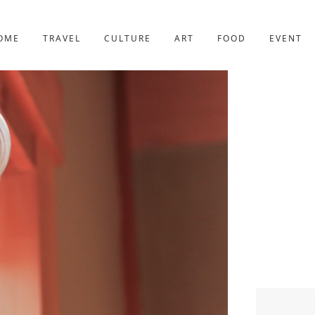
京都
221件
OME
TRAVEL
CULTURE
ART
FOOD
EVENT