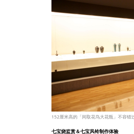
152厘米高的「间取花鸟大花瓶」不容错
七宝烧监赏＆七宝风铃制作体验