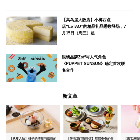
【高岛屋大阪店】小樽西点
店“LeTAO”的精品礼品悉数登场，7
月15日（周三）起
大阪府
眼镜品牌Zoff与人气角色
《PUPPET SUNSUN》确定首次联
名合作
--
新文章
【从夏入秋】桃子的清甜与焙茶的
【伊右卫门咖啡馆】层层叠叠的焦
【果实屋咖