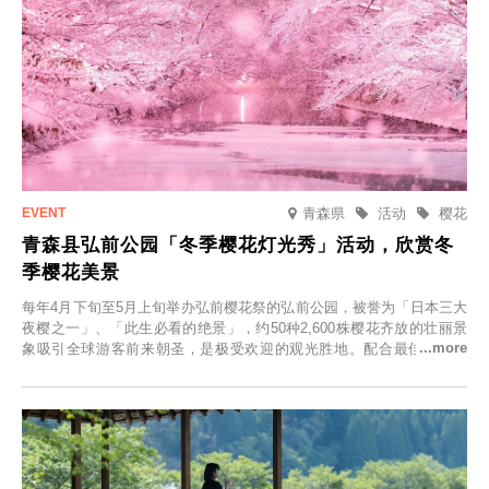
青森県
活动
樱花
青森县弘前公园「冬季樱花灯光秀」活动，欣赏冬
季樱花美景
每年4月下旬至5月上旬举办弘前樱花祭的弘前公园，被誉为「日本三大
夜樱之一」、「此生必看的绝景」，约50种2,600株樱花齐放的壮丽景
象吸引全球游客前来朝圣，是极受欢迎的观光胜地。配合最佳观雪时
节，将於2025年12月1日（周一）至2026年2月28日（周六）期间举办
「冬季樱花灯光秀」。