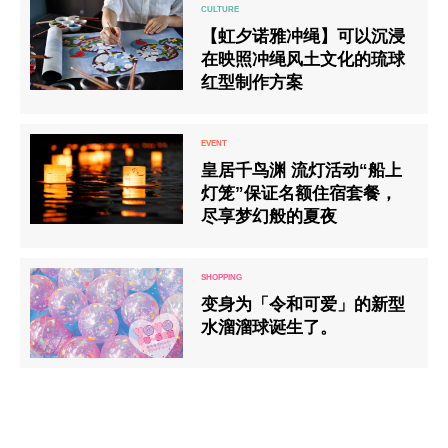
【虹夕诺雅冲绳】可以沉浸
在映照冲绳风土文化的琉球
红型制作方案
皇居千鸟渊 流灯活动“船上
灯笼”保证名额住宿套餐，
尽享梦幻般的夏夜
变身为「令和可爱」的新型
水溜溜球诞生了。