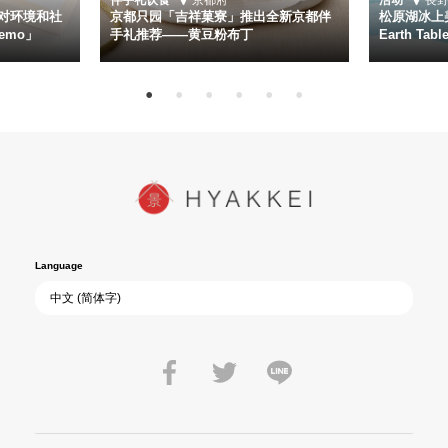
对环境和社
京都只园「吉祥菓寮」推出全新京都伴
松原湖冰上美
emo」
手礼推荐——黄豆粉布丁
Earth Ta
Language