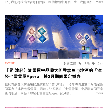
业，我们将推出“#在每日仅限一组的旅馆中开启一生一次的回忆之旅”活
动，赠送一晚两日的免费住宿。正因为是每日仅限一组的旅馆，您才能
在此与重要之人共度一段难忘的特别时光。
青森県
活动
文化
【界 津轻】於雪屋中品嚐大间吞拿鱼与地酒的「津
轻七雪雪屋Apero」於2月期间限定举办
位於青森县大鰐温泉的温泉旅馆「界 津轻」，今年将再度於二月限定期
间举办「津轻七雪雪屋」活动，让宾客在「七雪雪屋」中品嚐大间吞拿
鱼与地酒，享受「津轻七雪雪屋Apero」的风情。