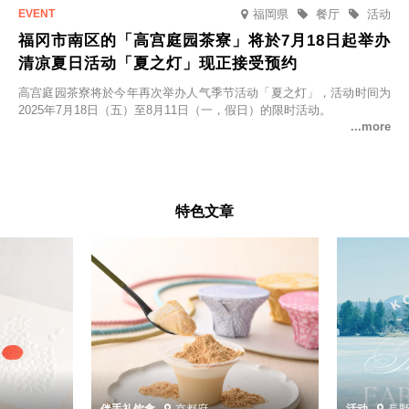
福岡県
餐厅
活动
福冈市南区的「高宫庭园茶寮」将於7月18日起举办
清凉夏日活动「夏之灯」现正接受预约
高宫庭园茶寮将於今年再次举办人气季节活动「夏之灯」，活动时间为
2025年7月18日（五）至8月11日（一，假日）的限时活动。
特色文章
伴手礼
饮食
京都府
活动
長