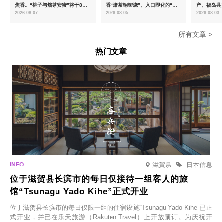
焦香。“桃子与焙茶安蜜”将于8月
香“焙茶铜锣烧”、入口即化的“宇
产、福岛县
中旬起限时发售
治抹茶提拉米苏”全新登场
2026.08.07
2026.08.05
2026.08.03
所有文章 >
热门文章
滋賀県
日本信息
位于滋贺县长滨市的每日仅接待一组客人的旅
馆“Tsunagu Yado Kihe”正式开业
位于滋贺县长滨市的每日仅限一组的住宿设施“Tsunagu Yado Kihe”已正
式开业，并已在乐天旅游（Rakuten Travel）上开放预订。为庆祝开