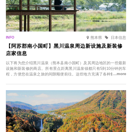
熊本県
日本信息
【阿苏郡南小国町】黑川温泉周边新设施及新装修
店家信息
以下将为您介绍黑川温泉（熊本县南小国町）及其周边地区的一些最新
设施和新装修的商店。所有景点距离黑川温泉镇都只有5到10分钟的车
程，方便您在温泉之旅的间隙顺便前往。这些地方充满了各种魅力，包
括由老字号旅馆新开的店、掩映在葱郁乡村中的咖啡馆，以及使用当地
食材的餐厅。让您体验黑川温泉的全新乐趣。