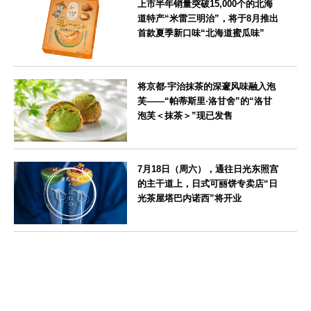
上市半年销量突破15,000个的北海
道特产“米雷三明治”，将于8月推出
首款夏季新口味“北海道蜜瓜味”
北海道
将京都·宇治抹茶的深邃风味融入泡
芙——“帕蒂斯里·洛甘舍”的“洛甘
泡芙＜抹茶＞”现已发售
京都府
7月18日（周六），通往日光东照宫
的主干道上，日式可丽饼专卖店“日
光茶屋塔巴内诺西”将开业
栃木県