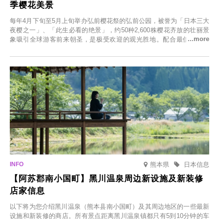
季樱花美景
每年4月下旬至5月上旬举办弘前樱花祭的弘前公园，被誉为「日本三大
夜樱之一」、「此生必看的绝景」，约50种2,600株樱花齐放的壮丽景
象吸引全球游客前来朝圣，是极受欢迎的观光胜地。配合最佳观雪时
节，将於2025年12月1日（周一）至2026年2月28日（周六）期间举办
「冬季樱花灯光秀」。
熊本県
日本信息
【阿苏郡南小国町】黑川温泉周边新设施及新装修
店家信息
以下将为您介绍黑川温泉（熊本县南小国町）及其周边地区的一些最新
设施和新装修的商店。所有景点距离黑川温泉镇都只有5到10分钟的车