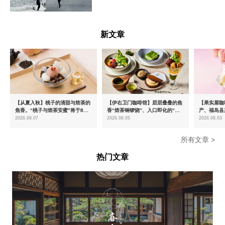
富山県
新文章
【从夏入秋】桃子的清甜与焙茶的
【伊右卫门咖啡馆】层层叠叠的焦
【果实屋咖
焦香。“桃子与焙茶安蜜”将于8月
香“焙茶铜锣烧”、入口即化的“宇
产、福岛县
中旬起限时发售
治抹茶提拉米苏”全新登场
2026.08.07
2026.08.05
2026.08.03
所有文章 >
热门文章