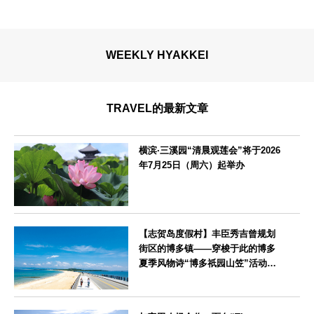
WEEKLY HYAKKEI
TRAVEL的最新文章
横滨·三溪园“清晨观莲会”将于2026
年7月25日（周六）起举办
神奈川県
【志贺岛度假村】丰臣秀吉曾规划
街区的博多镇——穿梭于此的博多
夏季风物诗“博多祇园山笠”活动期
间，儿童住宿费全免
福岡県