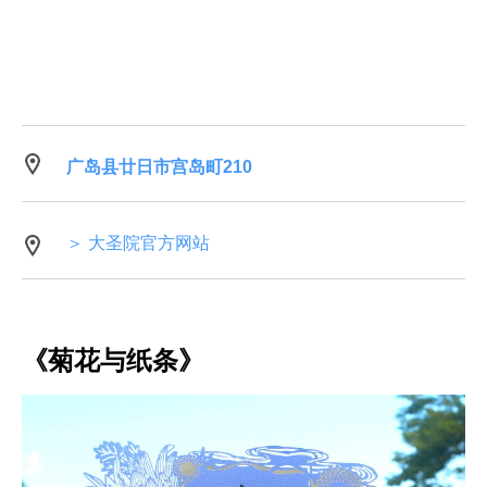
广岛县廿日市宫岛町210
＞ 大圣院官方网站
《菊花与纸条》