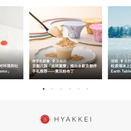
伴手礼
饮食
京都府
活动
長
对环境和社
京都只园「吉祥菓寮」推出全新京都伴
松原湖冰上美
emo」
手礼推荐——黄豆粉布丁
Earth Ta