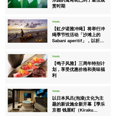
乐园的鸢尾花已到了最佳观
赏时期
【虹夕诺雅冲绳】将举行冲
绳季节性活动「沙滩上的
Sabani aperitif」，以祈祷
安全航行和丰富的钓鱼活
动。
【鸣子风雅】三周年特别计
划，享受优惠价格和美味福
利
以日本风吕(泡澡)文化为主
题的新设施全新开幕【季乐
京都 钱屋町（Kiraku