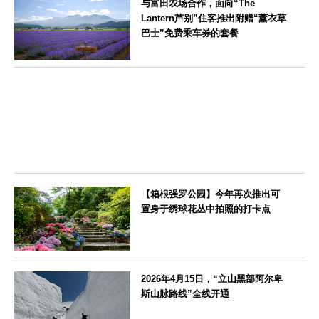
与富田农场合作，面向“The
Lantern芦别”住客推出附赠“薰衣草
巴士”免费乘车券的套餐
北海道
【箱根强罗公园】今年再次推出可
置身于绣球花丛中拍照的打卡点
神奈川県
2026年4月15日，“立山黑部阿尔卑
斯山脉路线”全线开通