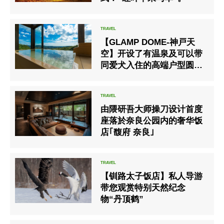
【GLAMP DOME-神戸天
空】开设了有温泉及可以带
同爱犬入住的高端户型圆顶
帐篷
由隈研吾大师操刀设计首度
座落於奈良公园内的奢华饭
店｢馥府 奈良｣
【钏路太子饭店】私人导游
带您观赏特别天然纪念
物“丹顶鹤”