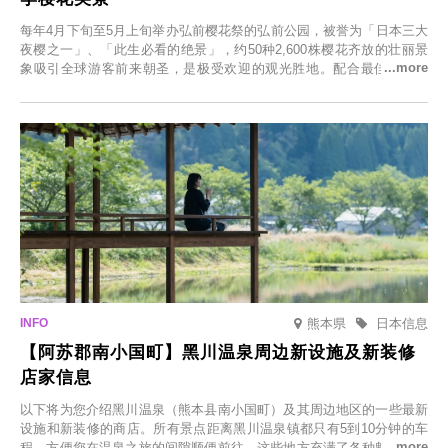
每年4月下旬至5月上旬举办弘前樱花祭的弘前公园，被誉为「日本三大
夜樱之一」、「此生必看的绝景」，约50种2,600株樱花齐放的壮丽景
象吸引全球游客前来朝圣，是极受欢迎的观光胜地。配合最佳观雪时
节，将於2025年12月1日（周一）至2026年2月28日（周六）期间举办
「冬季樱花灯光秀」。
熊本県
日本信息
【阿苏郡南小国町】黑川温泉周边新设施及新装修
店家信息
以下将为您介绍黑川温泉（熊本县南小国町）及其周边地区的一些最新
设施和新装修的商店。所有景点距离黑川温泉镇都只有5到10分钟的车
程，方便您在温泉之旅的间隙顺便前往。这些地方充满了各种魅力，包