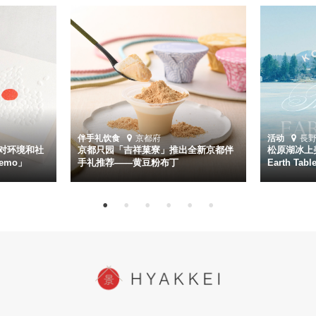
伴手礼
饮食
京都府
活动
長
对环境和社
京都只园「吉祥菓寮」推出全新京都伴
松原湖冰上美
emo」
手礼推荐——黄豆粉布丁
Earth Ta