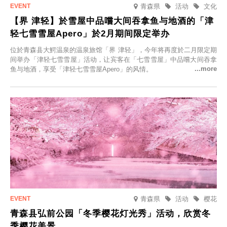
青森県
活动
文化
【界 津轻】於雪屋中品嚐大间吞拿鱼与地酒的「津
轻七雪雪屋Apero」於2月期间限定举办
位於青森县大鰐温泉的温泉旅馆「界 津轻」，今年将再度於二月限定期
间举办「津轻七雪雪屋」活动，让宾客在「七雪雪屋」中品嚐大间吞拿
鱼与地酒，享受「津轻七雪雪屋Apero」的风情。
青森県
活动
樱花
青森县弘前公园「冬季樱花灯光秀」活动，欣赏冬
季樱花美景