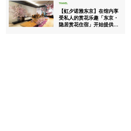
【虹夕诺雅东京】在馆内享
受私人的赏花乐趣「东京・
隐居赏花住宿」开始提供销
售