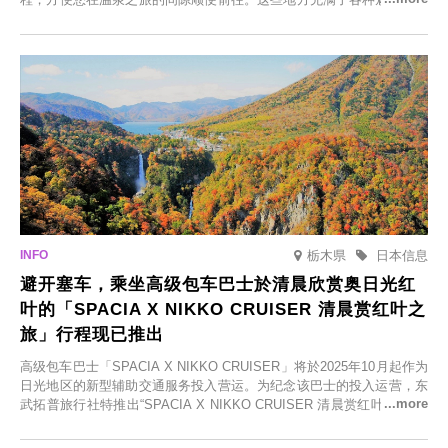
括由老字号旅馆新开的店、掩映在葱郁乡村中的咖啡馆，以及使用当地
食材的餐厅。让您体验黑川温泉的全新乐趣。
栃木県
日本信息
避开塞车，乘坐高级包车巴士於清晨欣赏奥日光红
叶的「SPACIA X NIKKO CRUISER 清晨赏红叶之
旅」行程现已推出
高级包车巴士「SPACIA X NIKKO CRUISER」将於2025年10月起作为
日光地区的新型辅助交通服务投入营运。为纪念该巴士的投入运营，东
武拓普旅行社特推出“SPACIA X NIKKO CRUISER 清晨赏红叶之旅”，
并於2025年9月12日起发售。