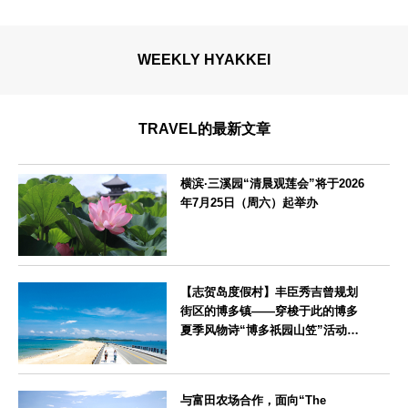
WEEKLY HYAKKEI
TRAVEL的最新文章
横滨·三溪园“清晨观莲会”将于2026
年7月25日（周六）起举办
神奈川県
【志贺岛度假村】丰臣秀吉曾规划
街区的博多镇——穿梭于此的博多
夏季风物诗“博多祇园山笠”活动期
间，儿童住宿费全免
福岡県
与富田农场合作，面向“The