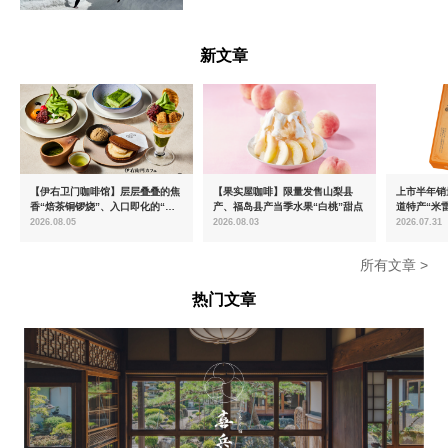
富山県
新文章
【伊右卫门咖啡馆】层层叠叠的焦
【果实屋咖啡】限量发售山梨县
上市半年销量
香“焙茶铜锣烧”、入口即化的“宇
产、福岛县产当季水果“白桃”甜点
道特产“米
治抹茶提拉米苏”全新登场
出首款夏季
2026.08.05
2026.08.03
2026.07.31
所有文章 >
热门文章