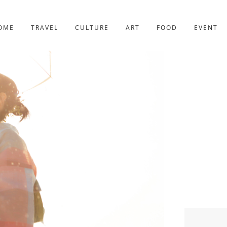
京都
221件
OME
TRAVEL
CULTURE
ART
FOOD
EVENT