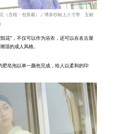
0日元（含税・包剪裁）／博多纱献上八寸带 五献
）
紫阳花”，不仅可以作为浴衣，还可以在名古屋
种潮湿的成人风格。
失的肥皂泡以单一颜色完成，给人以柔和的印