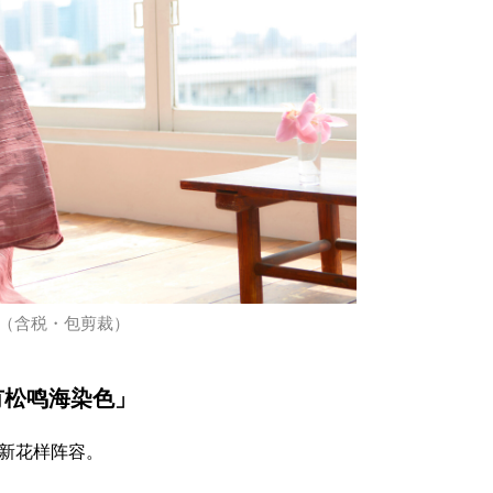
元（含税・包剪裁）
有松鸣海染色」
种新花样阵容。