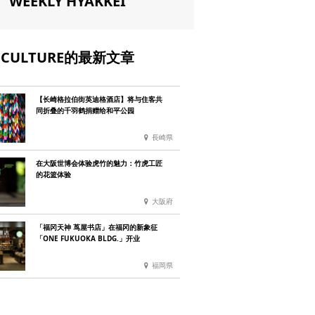
WEEKLY HYAKKEI
CULTURE的最新文章
【长崎格拉伯街英迪格酒店】将与住客共
同折叠的千羽鹤捐赠给和平公园
長崎県
在大阪世博会体验虎竹的魅力：竹虎工匠
的花篮体验
大阪府
「福冈天神 茑屋书店」在福冈的新象征
「ONE FUKUOKA BLDG.」开业
福岡県