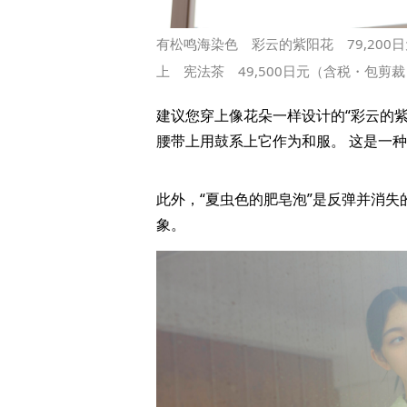
有松鸣海染色 彩云的紫阳花 79,20
上 宪法茶 49,500日元（含税・包剪裁
建议您穿上像花朵一样设计的“彩云的
腰带上用鼓系上它作为和服。 这是一
此外，“夏虫色的肥皂泡”是反弹并消
象。