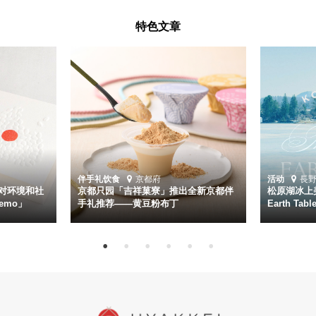
特色文章
伴手礼
饮食
京都府
活动
長
对环境和社
京都只园「吉祥菓寮」推出全新京都伴
松原湖冰上美
emo」
手礼推荐——黄豆粉布丁
Earth Ta