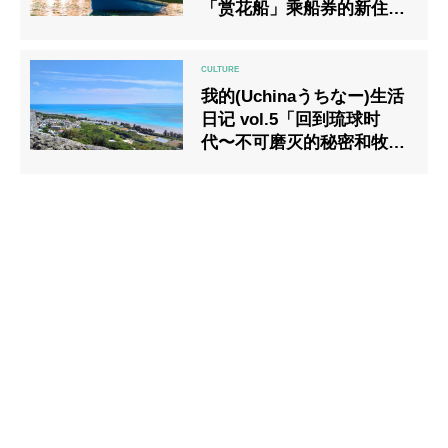
「赏花船」乘船券的新住宿
方案。
我的(Uchinaうちなー)生活
日记 vol.5「回到琉球时
代〜不可磨灭的秘密和牧师
Noro，后编〜」