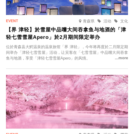
青森県
活动
文化
【界 津轻】於雪屋中品嚐大间吞拿鱼与地酒的「津
轻七雪雪屋Apero」於2月期间限定举办
位於青森县大鰐温泉的温泉旅馆「界 津轻」，今年将再度於二月限定期
间举办「津轻七雪雪屋」活动，让宾客在「七雪雪屋」中品嚐大间吞拿
鱼与地酒，享受「津轻七雪雪屋Apero」的风情。