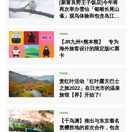
[新富良野王子饭店]今年将
再次举办雪仙「银喉长尾山
雀」观鸟体验和包含岛江蛋
糕盘的午餐套餐的计画。
【JR九州×熊本熊】 专为
海外旅客设计的限定版IC票
卡
赏红叶活动「红叶露天巴士
之旅2022」在日光市的温泉
旅馆【界】开始了!
【千鸟渊】推出与东京着名
赏樱胜地的首次合作，包含