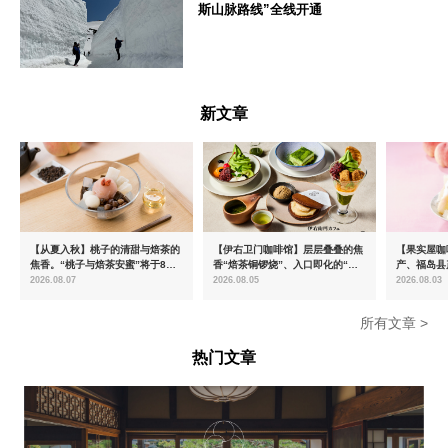
斯山脉路线”全线开通
富山県
新文章
【从夏入秋】桃子的清甜与焙茶的
【伊右卫门咖啡馆】层层叠叠的焦
【果实屋咖
焦香。“桃子与焙茶安蜜”将于8月
香“焙茶铜锣烧”、入口即化的“宇
产、福岛县
中旬起限时发售
治抹茶提拉米苏”全新登场
2026.08.07
2026.08.05
2026.08.03
所有文章 >
热门文章