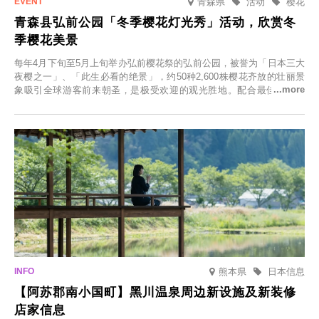
青森県
活动
樱花
青森县弘前公园「冬季樱花灯光秀」活动，欣赏冬
季樱花美景
每年4月下旬至5月上旬举办弘前樱花祭的弘前公园，被誉为「日本三大
夜樱之一」、「此生必看的绝景」，约50种2,600株樱花齐放的壮丽景
象吸引全球游客前来朝圣，是极受欢迎的观光胜地。配合最佳观雪时
节，将於2025年12月1日（周一）至2026年2月28日（周六）期间举办
「冬季樱花灯光秀」。
熊本県
日本信息
【阿苏郡南小国町】黑川温泉周边新设施及新装修
店家信息