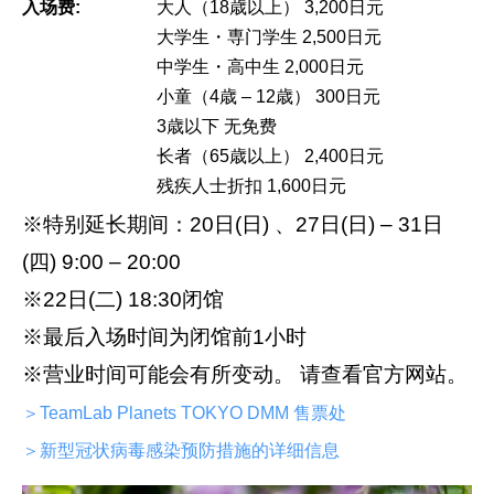
入场费:
大人（18歳以上） 3,200日元
大学生・専门学生 2,500日元
中学生・高中生 2,000日元
小童（4歳 – 12歳） 300日元
3歳以下 无免费
长者（65歳以上） 2,400日元
残疾人士折扣 1,600日元
※特别延长期间：20日(日) 、27日(日) – 31日
(四) 9:00 – 20:00
※22日(二) 18:30闭馆
※最后入场时间为闭馆前1小时
※营业时间可能会有所变动。 请查看官方网站。
＞TeamLab Planets TOKYO DMM 售票处
＞新型冠状病毒感染预防措施的详细信息