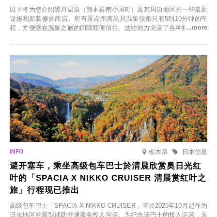
以下将为您介绍黑川温泉（熊本县南小国町）及其周边地区的一些最新
设施和新装修的商店。所有景点距离黑川温泉镇都只有5到10分钟的车
程，方便您在温泉之旅的间隙顺便前往。这些地方充满了各种魅力，包
括由老字号旅馆新开的店、掩映在葱郁乡村中的咖啡馆，以及使用当地
食材的餐厅。让您体验黑川温泉的全新乐趣。
栃木県
日本信息
避开塞车，乘坐高级包车巴士於清晨欣赏奥日光红
叶的「SPACIA X NIKKO CRUISER 清晨赏红叶之
旅」行程现已推出
高级包车巴士「SPACIA X NIKKO CRUISER」将於2025年10月起作为
日光地区的新型辅助交通服务投入营运。为纪念该巴士的投入运营，东