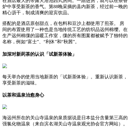
在酒店最大的带露天浴池西式房间。一踏进房，就可以在茶香
炉中享受新茶的香气。第88晚采摘的县内新茶，经过前一晚的
精心沥干，制成清爽的迎宾饮品。
搭配的是酒店原创甜点，在包料和豆沙上都使用了煎茶。 房
间的布置使用了一种也是当地传统工艺的纺织品远州棉缨。在
生产远州棉缫的温暖工作室，缫的所有图案都被赋予了独特的
名称，例如“富士”、“利休”和“秋茜”。
加深对新药茶的认识「试新茶体验」
每天举办的使用当地新茶的「试新茶体验」。重新认识新茶，
享受新茶的滋味。
以茶和温泉治愈身心
海远州所在的关山寺温泉的泉质据说是日本盐分含量第三高的
强氯化物温泉（来自滨名湖关山寺温泉观光协会官方网站）。