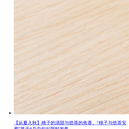
【从夏入秋】桃子的清甜与焙茶的焦香。“桃子与焙茶安
蜜”将于8月中旬起限时发售