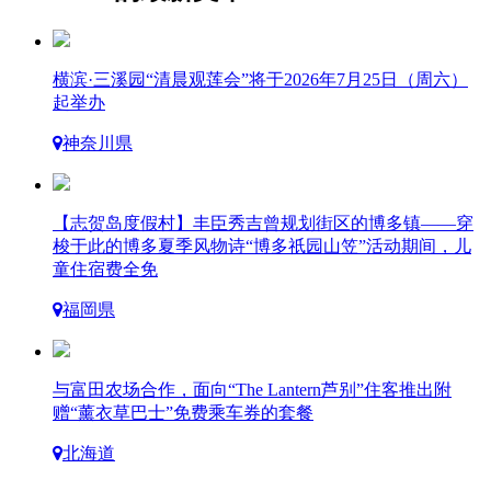
横滨·三溪园“清晨观莲会”将于2026年7月25日（周六）
起举办
神奈川県
【志贺岛度假村】丰臣秀吉曾规划街区的博多镇——穿
梭于此的博多夏季风物诗“博多祇园山笠”活动期间，儿
童住宿费全免
福岡県
与富田农场合作，面向“The Lantern芦别”住客推出附
赠“薰衣草巴士”免费乘车券的套餐
北海道