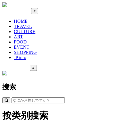
HOME
TRAVEL
CULTURE
ART
FOOD
EVENT
SHOPPING
JP info
搜索
按类别搜索