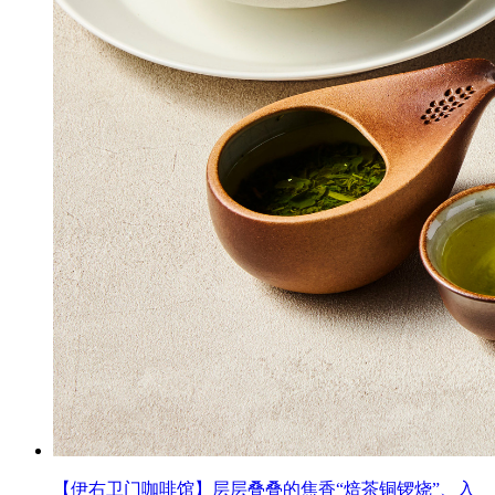
【伊右卫门咖啡馆】层层叠叠的焦香“焙茶铜锣烧”、入