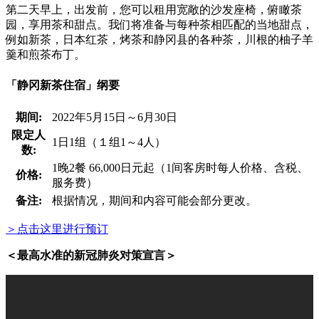
第二天早上，出发前，您可以租用宽敞的沙发座椅，俯瞰茶
园，享用茶和甜点。我们将准备与每种茶相匹配的当地甜点，
例如新茶，日本红茶，烤茶和静冈县的各种茶，川根的柚子羊
羹和煎茶布丁。
「静冈新茶住宿」纲要
期间:
2022年5月15日～6月30日
限定人
1日1组（１组1～4人）
数:
1晚2餐 66,000日元起（1间客房时每人价格、含税、
价格:
服务费）
备注:
根据情况，期间和内容可能会部分更改。
＞点击这里进行预订
＜最高水准的新冠肺炎对策宣言＞