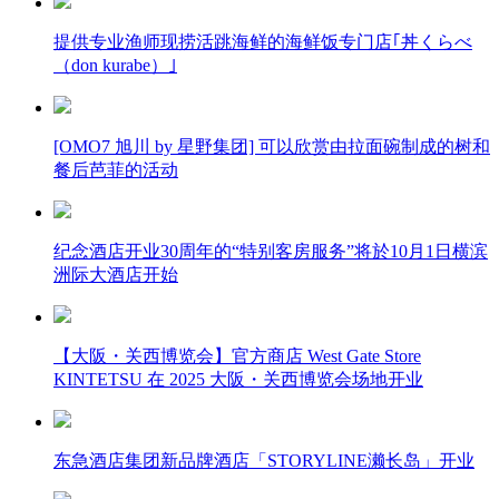
提供专业渔师现捞活跳海鲜的海鲜饭专门店｢丼くらべ
（don kurabe）｣
[OMO7 旭川 by 星野集团] 可以欣赏由拉面碗制成的树和
餐后芭菲的活动
纪念酒店开业30周年的“特别客房服务”将於10月1日横滨
洲际大酒店开始
【大阪・关西博览会】官方商店 West Gate Store
KINTETSU 在 2025 大阪・关西博览会场地开业
东急酒店集团新品牌酒店「STORYLINE濑长岛」开业